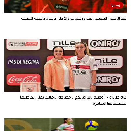
عبد الرحمن الحسيني يعلن رحيله عن الأهلي وهذه وجهته المقبلة
كرة طائرة - "أوفيتم بالتزاماتكم".. محترفة الزمالك تعلن تقاضيها
مستحقاتها المتأخرة