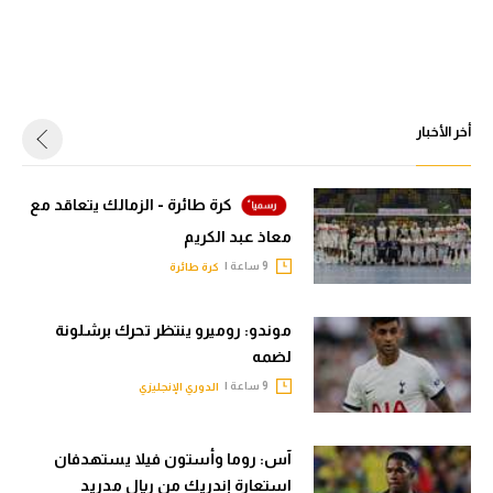
أخر الأخبار
كرة طائرة - الزمالك يتعاقد مع
معاذ عبد الكريم
9 ساعة |
كرة طائرة
موندو: روميرو ينتظر تحرك برشلونة
لضمه
9 ساعة |
الدوري الإنجليزي
آس: روما وأستون فيلا يستهدفان
استعارة إندريك من ريال مدريد