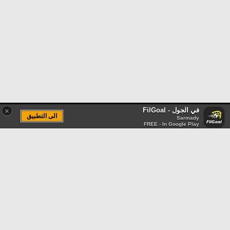
في الجول - FilGoal
×
الى التطبيق
Sarmady
FREE - In Google Play