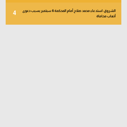
الشروق: استدعاء محمد صلاح أمام المحكمة 6 سبتمبر بسبب دعوى
4
أتعاب محاماة