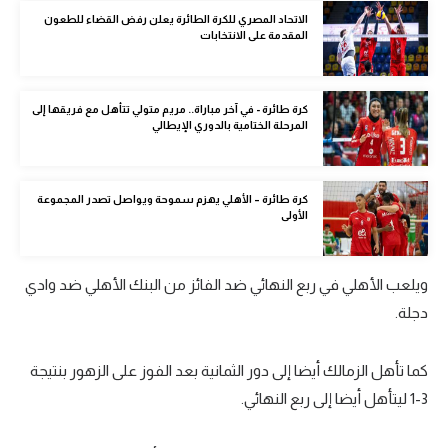
الوطن العربي
الاتحاد المصري للكرة الطائرة يعلن رفض القضاء للطعون
المقدمة على الانتخابات
في المونديال
رياضة نسائية
كرة طائرة - في آخر مباراة.. مريم متولي تتأهل مع فريقها إلى
المرحلة الختامية بالدوري الإيطالي
آسيا
أمريكا
كرة طائرة – الأهلي يهزم سموحة ويواصل تصدر المجموعة
الأولى
ركن الألعاب
ويلعب الأهلي في ربع النهائي ضد الفائز من البنك الأهلي ضد وادي
أقسام خاصة
دجلة.
Gamers
ميركاتو
كما تأهل الزمالك أيضا إلى دور الثمانية بعد الفوز على الزهور بنتيجة
تحقيق في الجول
3-1 ليتأهل أيضا إلى ربع النهائي.
تقرير في الجول