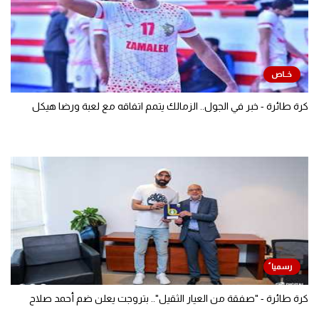
كرة طائرة - خبر في الجول.. الزمالك يتمم اتفاقه مع لعبة ورضا هيكل
كرة طائرة - "صفقة من العيار الثقيل".. بتروجت يعلن ضم أحمد صلاح