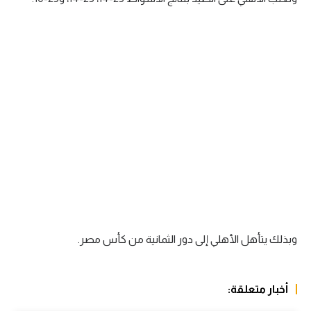
سعودي في الجول
الدوري الإنجليزي
الدوري الإسباني
دوري أبطال أوروبا
القسم الثاني
رياضات أخرى
أمم إفريقيا
كرة السلة الأمريكية
وبذلك يتأهل الأهلي إلى دور الثمانية من كأس مصر.
كرة سلة
كرة يد
أخبار متعلقة:
كرة طائرة