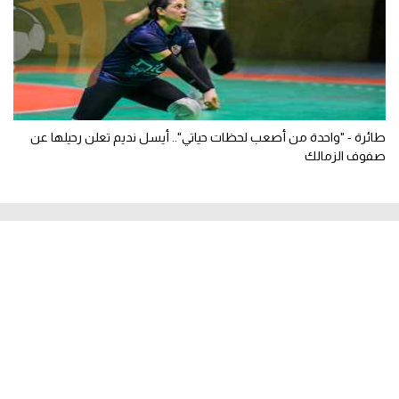
طائرة - "واحدة من أصعب لحظات حياتي".. أيسل نديم تعلن رحيلها عن
صفوف الزمالك