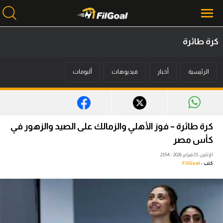
كرة طائرة
محتوى إخباري
الرئيسية
أخبار
فيديوهات
ألبومات
الرئيسية
أخبار
مباريات
كرة طائرة – فوز الأهلي والزمالك على الصيد والزهور في
ميركاتو
كأس مصر
الإثنين، 23 فبراير 2026 - 23:54
فانتازي في الجول
كتب :
FilGoal
مسابقة التوقعات
فيديوهات
عدسات