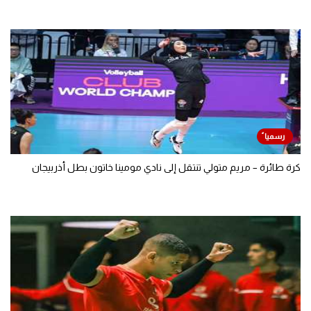
كرة طائرة – مريم متولي تنتقل إلى نادي مومينا خاتون بطل أذربيجان