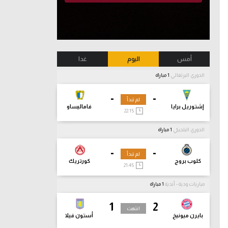
أمس
اليوم
غدا
الدوري البرتغالي
1 مباراة
-
-
لم تبدأ
إشتوريل برايا
فاماليساو
22:15
الدوري البلجيكي
1 مباراة
-
-
لم تبدأ
كلوب بروج
كورتريك
21:45
مباريات ودية - أندية
1 مباراة
1
2
انتهت
بايرن ميونيخ
أستون فيلا