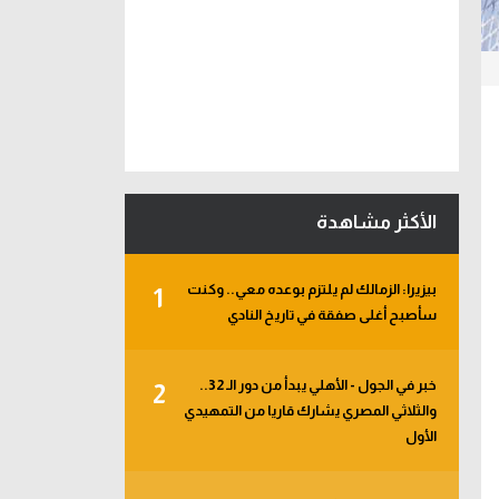
الأكثر مشاهدة
بيزيرا: الزمالك لم يلتزم بوعده معي.. وكنت
1
سأصبح أغلى صفقة في تاريخ النادي
خبر في الجول - الأهلي يبدأ من دور الـ 32..
2
والثلاثي المصري يشارك قاريا من التمهيدي
الأول