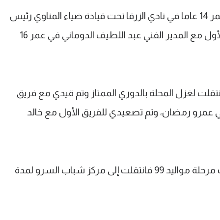
ويحكي التمامي "بدأت حياتي الكروية في عمر 14 عاما في نادي الزرقا تحت قيادة ضياء المناوي رئيس
قطاع الناشئين، ثم تم تصعيدي للفريق الأول مع المدير الفني عبد اللطيف الدوماني في عمر 16
انتقلت لغزل المحلة بالدوري الممتاز وتم قيدي مع فريق
 المدير الفني عمرو رمضان، وتم تصعيدي للفريق الأول مع خالد
وعن سبب رحيله عن المحلة، قال "ألغيت مرحلة مواليد 99 فانتقلت إلى مركز شباب السرو لمدة