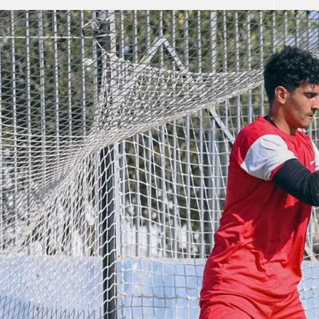
آسيا
دوري أبطال أوروبا
لسعودي للمحترفين
أمريكا
القسم الثاني
ل أوروبا
ركن الألعاب
رياضات أخرى
ل إفريقيا