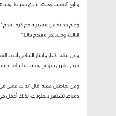
وتابع "انتقلت بعدها لنادي دمياط، وسا
وختم حديثه عن مسيرته مع كرة القدم 
الثالث، ومستمر معهم حاليا."
وعن مثله الأعلى، اختار التمامي أحمد ال
مرمى بايرن ميونيخ ومنتخب ألمانيا عالميا.
وعن تفاصيل عمله، قال "بدأت عملي في 
دمياط تشتهر بالحلويات، لذلك أعمل في