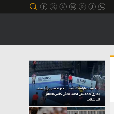
أقسام خاصة
Gamers
يكية
ميركاتو
تحقيق في الجول
تقرير في الجول
تحليل في الجول
يد - بعد مباراة ملحمية.. مصر تخسر من إسبانيا
حكايات في الجول
بفارق هدف في نصف نهائي كأس العالم
للناشئات
كويز في الجول
فيديو في الجول