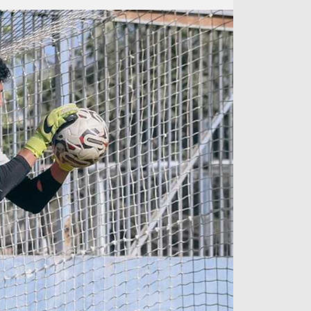
آراء حرة
الدوري ا
ركن الألعاب
دوري أبطا
دوري أبطا
كل البطولات