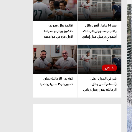
بعد 14 عاما.. أنس وائل
قائمة ريال مدريد -
يهاجم مسؤولي الزمالك:
ظهور برناردو سيلفا
أبلغوني برحيلي قبل إغلاق
لأول مرة في مواجهة
القيد بأيام
فرينتشفاروشي
خبر في الجول - على
كرة يد - الزمالك يعلن
رأسهم أنس وائل..
تعيين لوكا مديرا رياضيا
الزمالك يقرر رحيل رباعي
فريق الشباب