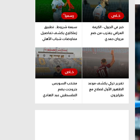
خبر في الجول - الكرمة
سبعة شروط.. تطبيق
العراقي يقترب من ضم
زملكاوي يكشف تفاصيل
مروان حمدي
مفاوضات شباب الأهلي
لضم بيزيرا قبل غلق
الملف
تقرير تركي يكشف موعد
منتخب السويس
الظهور الأول لصلاح مع
بتروجت يضم
طرابزون
الفلسطيني عبد الهادي
راشد