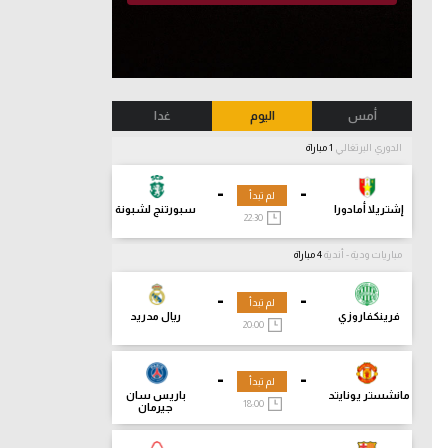
أمس
اليوم
غدا
الدوري البرتغالي
1 مباراة
-
-
لم تبدأ
إشتريلا أمادورا
سبورتنج لشبونة
22:30
مباريات ودية - أندية
4 مباراة
-
-
لم تبدأ
فرينكفاروزي
ريال مدريد
20:00
-
-
لم تبدأ
مانشستر يونايتد
باريس سان
18:00
جيرمان