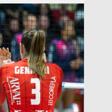
آراء حرة
الدوري ا
ركن الألعاب
دوري أبطا
دوري أبطا
كل البطولات