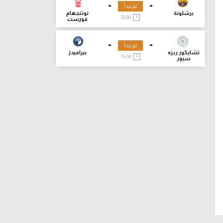
-
-
لم تبدأ
برشلونة
نوتنجهام
22:00
فورست
-
-
لم تبدأ
تشايكور ريزه
بيراميدز
15:00
سبور