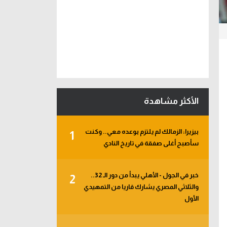
الأكثر مشاهدة
بيزيرا: الزمالك لم يلتزم بوعده معي.. وكنت
1
سأصبح أغلى صفقة في تاريخ النادي
خبر في الجول - الأهلي يبدأ من دور الـ 32..
2
والثلاثي المصري يشارك قاريا من التمهيدي
الأول