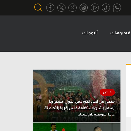
فيديوهات
ألبومات
أقسام خاصة
Gamers
يكية
ميركاتو
تحقيق في الجول
تقرير في الجول
تحليل في الجول
مصدر من اتحاد الكرة لـ في الجول: ننتظر ردا
حكايات في الجول
رسميا بشأن استضافة كأس إفريقيا تحت 23
عاما المؤهلة للأولمبياد
كويز في الجول
فيديو في الجول