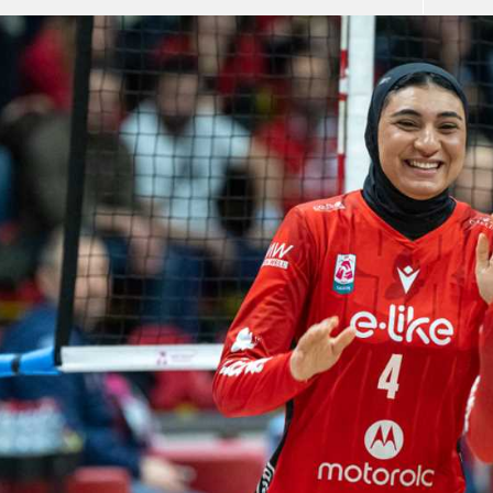
آسيا
دوري أبطال أوروبا
لسعودي للمحترفين
أمريكا
القسم الثاني
ل أوروبا
ركن الألعاب
رياضات أخرى
ل إفريقيا