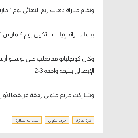
وتقام مباراة ذهاب ربع النهائي يوم 1 مارس المقبل في تمام السادسة مساء بتوقيت مصر.
بينما مباراة الإياب ستكون يوم 4 مارس في التاسعة والنصف مساء.
وكان كونجليانو قد تغلب على بوستو أرسي
الإيطالي بنتيجة واحدة 3-2.
وشاركت مريم متولي رفقة فريقها لأول 
كرة طائرة
مريم متولي
سيدات الطائرة