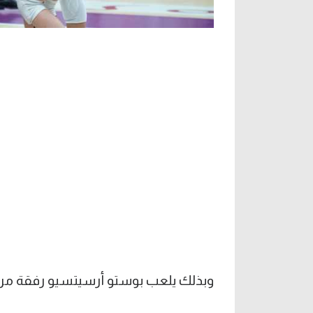
وبذلك يلعب بوستو أرسيتسيو رفقة مريم م