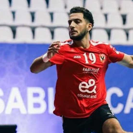
آسيا
دوري أبطال أوروبا
لسعودي للمحترفين
أمريكا
القسم الثاني
ل أوروبا
ركن الألعاب
رياضات أخرى
ل إفريقيا