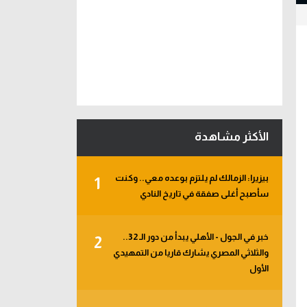
الأكثر مشاهدة
بيزيرا: الزمالك لم يلتزم بوعده معي.. وكنت
1
سأصبح أغلى صفقة في تاريخ النادي
خبر في الجول - الأهلي يبدأ من دور الـ 32..
2
والثلاثي المصري يشارك قاريا من التمهيدي
الأول