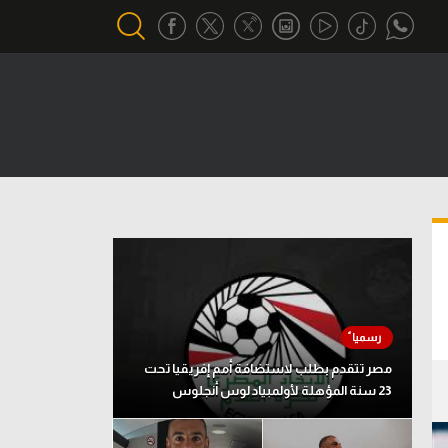
أقسام خاصة
Gamers
يكية
ميركاتو
تحقيق في الجول
تقرير في الجول
تحليل في الجول
حكايات في الجول
مصر تتقدم بطلب لاستضافة أمم إفريقيا تحت
23 سنة المؤهلة لأولمبياد لوس أنجلوس
كويز في الجول
فيديو في الجول