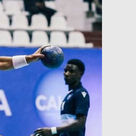
آراء حرة
الدوري ا
ركن الألعاب
دوري أبطا
دوري أبطا
كل البطولات