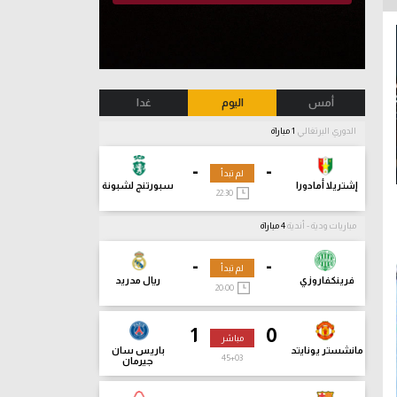
أمس
اليوم
غدا
الدوري البرتغالي
1 مباراة
-
-
لم تبدأ
إشتريلا أمادورا
سبورتنج لشبونة
22:30
مباريات ودية - أندية
4 مباراة
-
-
لم تبدأ
فرينكفاروزي
ريال مدريد
20:00
1
0
مباشر
مانشستر يونايتد
باريس سان
45
+03
جيرمان