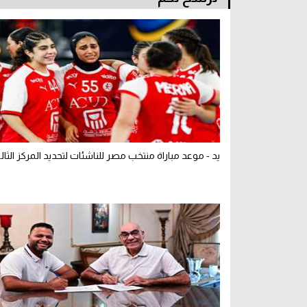
يد - موعد مباراة منتخب مصر للناشئات لتحديد المركز الثا