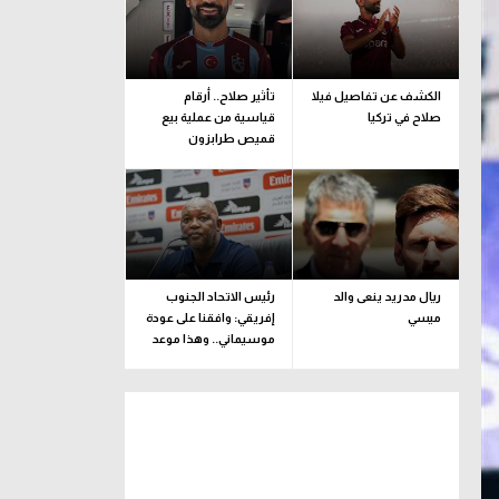
الكشف عن تفاصيل فيلا
تأثير صلاح.. أرقام
صلاح في تركيا
قياسية من عملية بيع
قميص طرابزون
ريال مدريد ينعى والد
رئيس الاتحاد الجنوب
ميسي
إفريقي: وافقنا على عودة
موسيماني.. وهذا موعد
الإعلان الرسمي