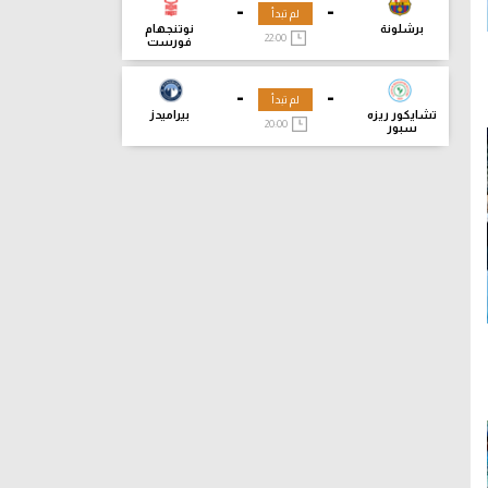
-
-
لم تبدأ
برشلونة
نوتنجهام
22:00
فورست
-
-
لم تبدأ
تشايكور ريزه
بيراميدز
20:00
سبور