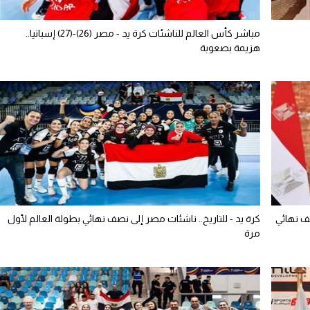
مباشر كأس العالم للناشئات كرة يد - مصر (26)-(27) إسبانيا..
هزيمة بصعوبة
ف نهائي
كرة يد - للتاريخ.. ناشئات مصر إلى نصف نهائي بطولة العالم لأول
مرة