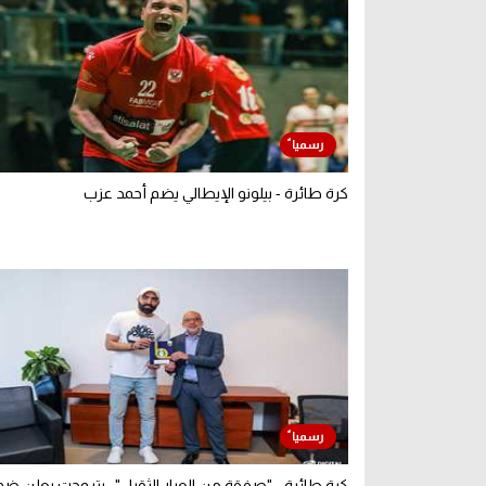
كرة طائرة - بيلونو الإيطالي يضم أحمد عزب
كرة طائرة - "صفقة من العيار الثقيل".. بتروجت يعلن ضم