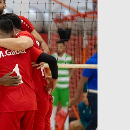
آراء حرة
الدوري ا
ركن الألعاب
دوري أبطا
دوري أبطا
كل البطولات