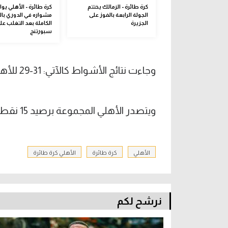
كرة طائرة - الزمالك يختتم
كرة طائرة - الأهلي يو
الجولة الرابعة بالفوز على
مشواره في الدوري بال
الجزيرة
الكاملة بعد التغلب عل
سبورتنج
وجاءت نتائج الأشواط كالآتي: 31-29 للأهلي، 25-19 لسموحة، 25-13 للأهلي و29-27 للأهلي.
ويتصدر الأهلي المجموعة برصيد 15 نقطة، ويأتي بعده القناة في المركز الثاني برصيد 11 نقطة.
الأهلي
كرة طائرة
الأهلي كرة طائرة
نرشح لكم