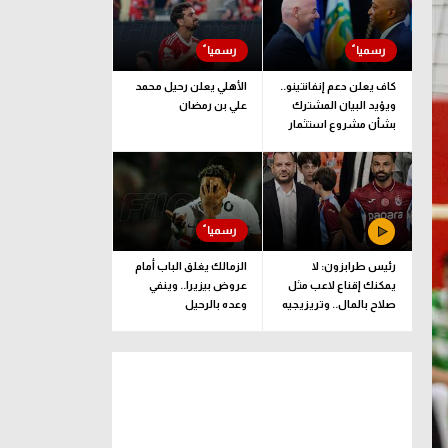
كاف يعلن دعم إنفانتينو..
الأهلي يعلن رحيل محمد
ويؤيد البيان المشترك
علي بن رمضان
بشأن مشروع استثمار
فيفا
رئيس طرابزون: لا
الزمالك يغلق الباب أمام
يمكنك إقناع لاعب مثل
عروض بيزيرا.. وينفي
صلاح بالمال.. وتريزيجيه
وعده بالرحيل
لعب دورا إيجابيا