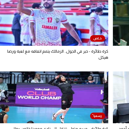
كرة طائرة - خبر في الجول.. الزمالك يتمم اتفاقه مع لعبة ورضا
هيكل
 أحمد
كرة طائرة – مريم متولي تنتقل إلى نادي مومينا خاتون بطل