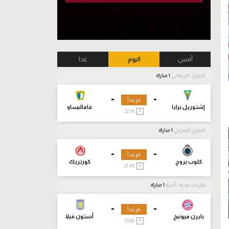
أمس
اليوم
غدا
الدوري البرتغالي
1 مباراة
-
-
لم تبدأ
إشتوريل برايا
فاماليساو
22:15
الدوري البلجيكي
1 مباراة
-
-
لم تبدأ
كلوب بروج
كورتريك
21:45
مباريات ودية - أندية
1 مباراة
-
-
لم تبدأ
بايرن ميونيخ
أستون فيلا
13:00