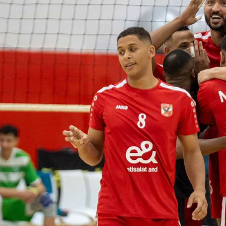
آسيا
دوري أبطال أوروبا
لسعودي للمحترفين
أمريكا
القسم الثاني
ل أوروبا
ركن الألعاب
رياضات أخرى
ل إفريقيا