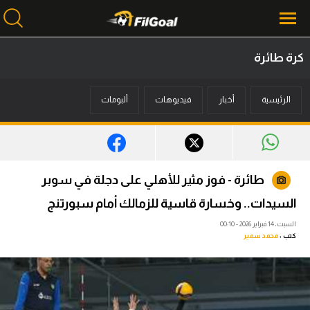
كرة طائرة
محتوى إخباري
الرئيسية
أخبار
فيديوهات
ألبومات
الرئيسية
أخبار
مباريات
طائرة - فوز مثير للأهلي على دجلة في سوبر
ميركاتو
السيدات.. وخسارة قاسية للزمالك أمام سبورتنج
فانتازي في الجول
السبت، 14 فبراير 2026 - 00:10
كتب :
محمد سمير
مسابقة التوقعات
فيديوهات
عدسات