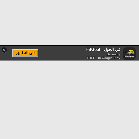
في الجول - FilGoal
×
الى التطبيق
Sarmady
FREE - In Google Play