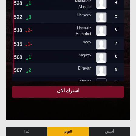
أمس
اليوم
غدا