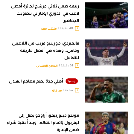
ربيعة ضمن ثلاثي مرشح لجائزة أفضل
لاعب في الدوري الإماراتي بتصويت
الجماهير
48 دقيقة |
منتخب مصر
فالفيردي: مورينيو قريب من اللاعبين
وقاس.. وهذه هي أفضل طريقة
للتعامل
51 دقيقة |
الدوري الإسباني
أهلي جدة يضم مهاجم الهلال
ساعة |
ميركاتو
موندو ديبورتيفو: أراوخو يصل إلى
ليفربول لإتمام انتقاله.. وبند أحقية شراء
ضمن الإعارة