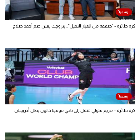
كرة طائرة - "صفقة من العيار الثقيل".. بتروجت يعلن ضم أحمد صلاح
كرة طائرة – مريم متولي تنتقل إلى نادي مومينا خاتون بطل أذربيجان