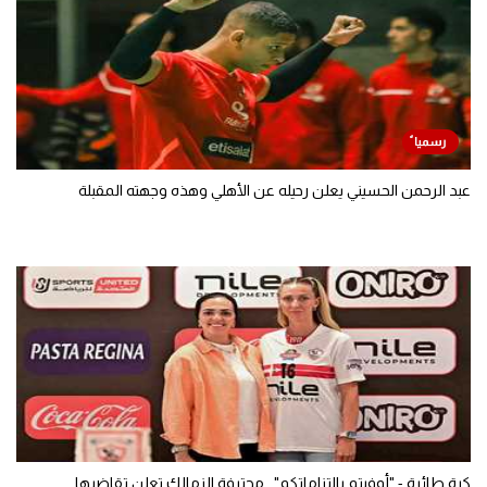
عبد الرحمن الحسيني يعلن رحيله عن الأهلي وهذه وجهته المقبلة
كرة طائرة - "أوفيتم بالتزاماتكم".. محترفة الزمالك تعلن تقاضيها