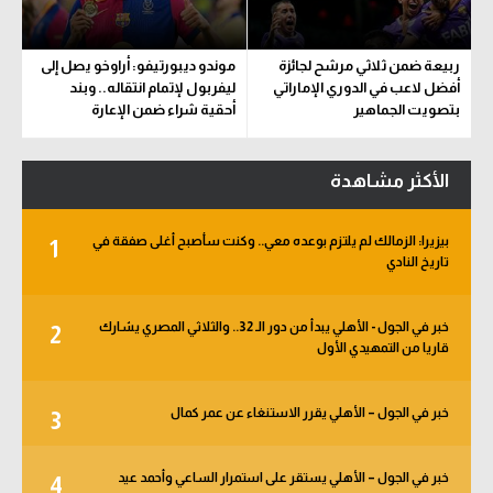
ربيعة ضمن ثلاثي مرشح لجائزة
موندو ديبورتيفو: أراوخو يصل إلى
أفضل لاعب في الدوري الإماراتي
ليفربول لإتمام انتقاله.. وبند
بتصويت الجماهير
أحقية شراء ضمن الإعارة
الأكثر مشاهدة
بيزيرا: الزمالك لم يلتزم بوعده معي.. وكنت سأصبح أغلى صفقة في
1
تاريخ النادي
خبر في الجول - الأهلي يبدأ من دور الـ 32.. والثلاثي المصري يشارك
2
قاريا من التمهيدي الأول
خبر في الجول – الأهلي يقرر الاستنغاء عن عمر كمال
3
خبر في الجول – الأهلي يستقر على استمرار الساعي وأحمد عيد
4