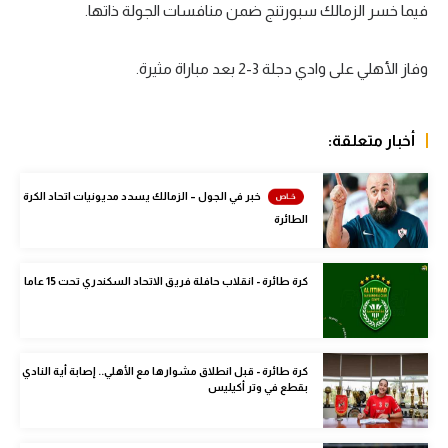
فيما خسر الزمالك سبورتنج ضمن منافسات الجولة ذاتها.
سعودي في الجول
الدوري الإنجليزي
وفاز الأهلي على وادي دجلة 3-2 بعد مباراة مثيرة.
الدوري الإسباني
أخبار متعلقة:
دوري أبطال أوروبا
القسم الثاني
خبر في الجول – الزمالك يسدد مديونيات اتحاد الكرة
الطائرة
رياضات أخرى
أمم إفريقيا
كرة طائرة - انقلاب حافلة فريق الاتحاد السكندري تحت 15 عاما
كرة السلة الأمريكية
كرة سلة
كرة طائرة - قبل انطلاق مشوارها مع الأهلي.. إصابة أية النادي
كرة يد
بقطع في وتر أكيليس
كرة طائرة