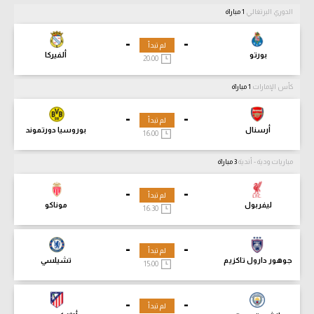
الدوري البرتغالي
1 مباراة
-
-
لم تبدأ
بورتو
ألفيركا
20:00
كأس الإمارات
1 مباراة
-
-
لم تبدأ
أرسنال
بوروسيا دورتموند
16:00
مباريات ودية - أندية
3 مباراة
-
-
لم تبدأ
ليفربول
موناكو
16:30
-
-
لم تبدأ
جوهور دارول تاكزيم
تشيلسي
15:00
-
-
لم تبدأ