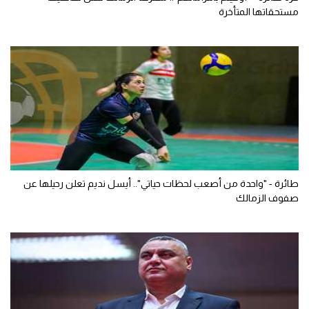
مستحقاتها المتأخرة
طائرة - "واحدة من أصعب لحظات حياتي".. أيسل نديم تعلن رحيلها عن
صفوف الزمالك