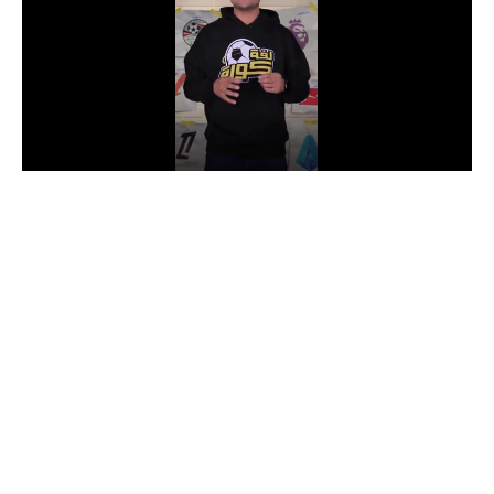
الدوري السعودي للمحترفين
دوري أبطال أوروبا
دوري أبطال إفريقيا
كل البطولات
أقسام
الكرة المصرية
الدوري المصري
الكرة الأوروبية
الكرة الإفريقية
منتخب مصر