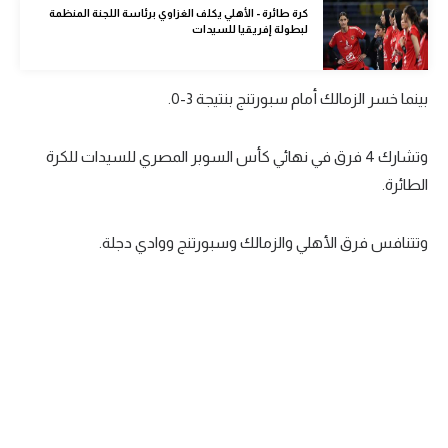
كرة طائرة - الأهلي يكلف الغزاوي برئاسة اللجنة المنظمة
الوطن العربي
لبطولة إفريقيا للسيدات
في المونديال
بينما خسر الزمالك أمام سبورتنج بنتيجة 3-0.
رياضة نسائية
آسيا
وتشارك 4 فرق في نهائي كأس السوبر المصري للسيدات للكرة
أمريكا
الطائرة.
ركن الألعاب
وتتنافس فرق الأهلي والزمالك وسبورتنج ووادي دجلة.
أقسام خاصة
Gamers
ميركاتو
تحقيق في الجول
تقرير في الجول