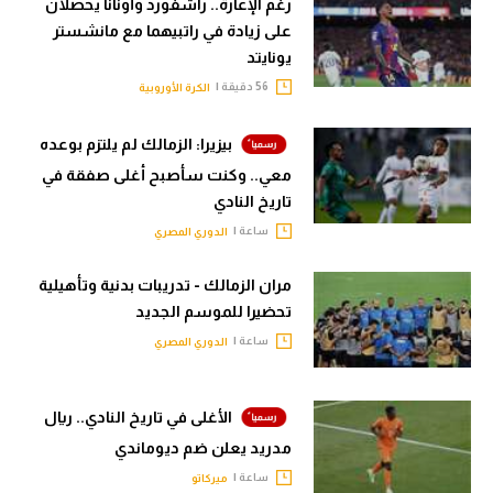
رغم الإعارة.. راشفورد وأونانا يحصلان
على زيادة في راتبيهما مع مانشستر
يونايتد
56 دقيقة |
الكرة الأوروبية
بيزيرا: الزمالك لم يلتزم بوعده
معي.. وكنت سأصبح أغلى صفقة في
تاريخ النادي
ساعة |
الدوري المصري
مران الزمالك - تدريبات بدنية وتأهيلية
تحضيرا للموسم الجديد
ساعة |
الدوري المصري
الأغلى في تاريخ النادي.. ريال
مدريد يعلن ضم ديوماندي
ساعة |
ميركاتو