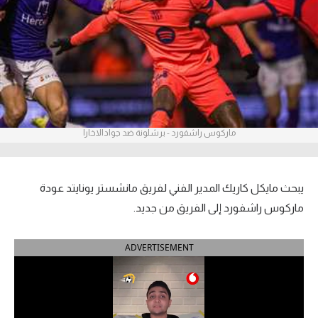
آراء حرة
ركن الألعاب
بطولات
أمريكا 2026
ماركوس راشفورد - برشلونة ضد جوادالاخارا
الدوري المصري
الدوري الإنجليزي الممتاز
يبحث مايكل كاريك المدير الفني لفريق مانشستر يونايتد عودة
ماركوس راشفورد إلى الفريق من جديد.
الدوري الإسباني
ADVERTISEMENT
الدوري الإيطالي
الدوري الألماني
الدوري الفرنسي