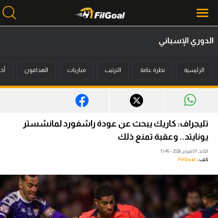
الدوري الإسباني
محتوى إخباري
الرئيسية
نظرة عامة
الترتيب
مباريات
الهدافون
أخب
الرئيسية
أخبار
مباريات
تليجراف: كاريك يبحث عن عودة راشفورد لمانشستر
ميركاتو
يونايتد.. وعقبة تمنع ذلك
الأحد، 01 فبراير 2026 - 11:45
فانتازي في الجول
كتب :
FilGoal
مسابقة التوقعات
فيديوهات
عدسات