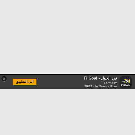
في الجول - FilGoal
×
الى التطبيق
Sarmady
FREE - In Google Play