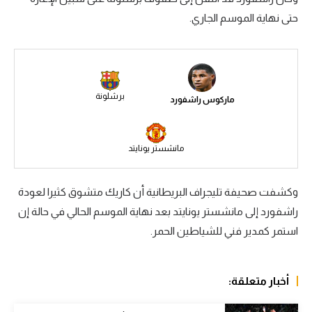
حتى نهاية الموسم الجاري.
سعودي في الجول
الدوري الإنجليزي
الدوري الإسباني
برشلونة
ماركوس راشفورد
دوري أبطال أوروبا
القسم الثاني
مانشستر يونايتد
رياضات أخرى
أمم إفريقيا
وكشفت صحيفة تليجراف البريطانية أن كاريك متشوق كثيرا لعودة
راشفورد إلى مانشستر يونايتد بعد نهاية الموسم الحالي في حالة إن
كرة السلة الأمريكية
استمر كمدير فني للشياطين الحمر.
كرة سلة
كرة يد
أخبار متعلقة:
كرة طائرة