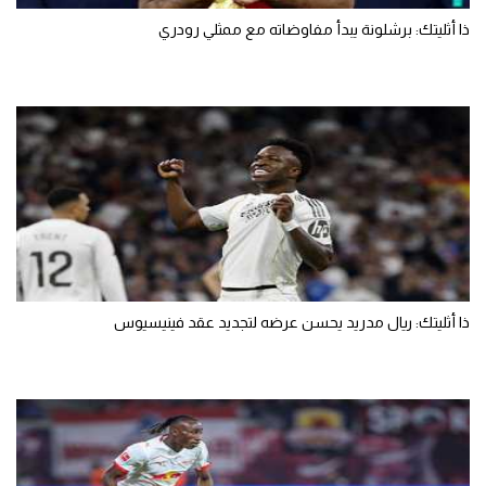
ذا أثليتك: برشلونة يبدأ مفاوضاته مع ممثلي رودري
ذا أثليتك: ريال مدريد يحسن عرضه لتجديد عقد فينيسيوس