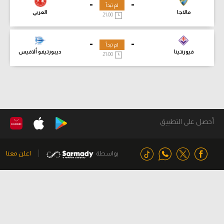
-
-
لم تبدأ
مالاجا
العربي
21:00
-
-
لم تبدأ
فيورنتينا
ديبورتيفو ألافيس
21:00
أحصل على التطبيق
بواسطة
اعلن معنا