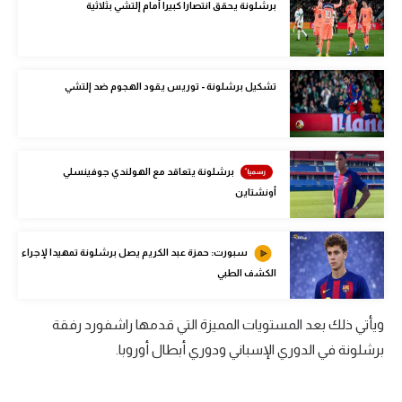
برشلونة يحقق انتصارا كبيرا أمام إلتشي بثلاثية
الوطن العربي
في المونديال
تشكيل برشلونة - توريس يقود الهجوم ضد إلتشي
رياضة نسائية
آسيا
أمريكا
برشلونة يتعاقد مع الهولندي جوفينسلي
أونشتاين
ركن الألعاب
سبورت: حمزة عبد الكريم يصل برشلونة تمهيدا لإجراء
أقسام خاصة
الكشف الطبي
Gamers
ميركاتو
ويأتي ذلك بعد المستويات المميزة التي قدمها راشفورد رفقة
برشلونة في الدوري الإسباني ودوري أبطال أوروبا.
تحقيق في الجول
تقرير في الجول