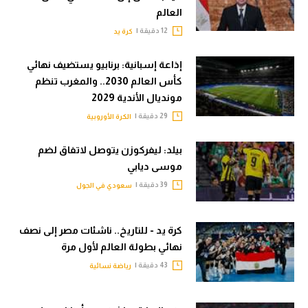
العالم
12 دقيقة |
كرة يد
إذاعة إسبانية: برنابيو يستضيف نهائي
كأس العالم 2030.. والمغرب تنظم
مونديال الأندية 2029
29 دقيقة |
الكرة الأوروبية
بيلد: ليفركوزن يتوصل لاتفاق لضم
موسى ديابي
39 دقيقة |
سعودي في الجول
كرة يد - للتاريخ.. ناشئات مصر إلى نصف
نهائي بطولة العالم لأول مرة
43 دقيقة |
رياضة نسائية