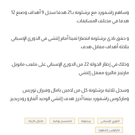
وساهم راشفورد مع برشلونة بـ21 هدفا سجل 9 أهداف وصنع 12
هدفا في مختلف المسابقات.
و حقق نادي برشلونة انتصارا ثمينا أمام إلتشي في الدوري الإسباني
بثلاثة أهداف مقابل هدف.
وذلك في إطار الجولة 22 من الدوري الإسباني على ملعب مانويل
مارتينز فاليرو معقل إلتشي.
وسجل ثلاثية برشلونة كل من لامين يامال وفيران توريس
وماركوس راشفورد بينما أحرز هدف إلتشي الوحيد ألفارو رودريجيز.
الدوري الإسباني
برشلونة
مانشستر يونايتد
مايكل كاريك
ماركوس راشفورد