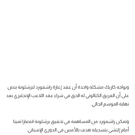
تحليل في الجول
حكايات في الجول
كويز في الجول
فيديو في الجول
ويواجه كاريك مشكلة واحدة أن عقد إعارة راشفورد لبرشلونة ينص
على أن الفريق الكتالوني له الحق في شراء عقد اللاعب الإنجليزي بعد
نهاية الموسم الحالي.
وتمكن راشفورد من المساهمة في تحقيق برشلونة انتصارا ثمينا
أمام إلتشي بتسجيله هدف بالأمس في الدوري الإسباني.