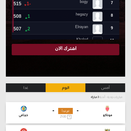
أمس
اليوم
غدا
مباريات ودية - أندية
3 مباراة
-
-
لم تبدأ
موناكو
خيتافي
21:00