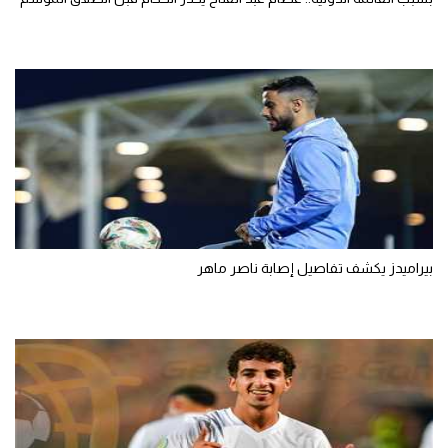
بيراميدز يكشف تفاصيل إصابة ناصر ماهر