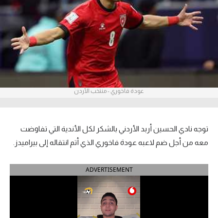
آراء حرة
ركن الألعاب
بطولات
الدوري المصري
عودة فاخوري - منتخب الأردن
الدوري الإنجليزي الممتاز
الدوري الإسباني
توجه نادي الحسين أربد الأردني بالشكر لكل الأندية التي تفاوضت
معه من أجل ضم لاعبه عودة فاخوري الذي أتم انتقاله إلى بيراميدز.
الدوري الإيطالي
ADVERTISEMENT
الدوري الألماني
الدوري التركي
الدوري الفرنسي