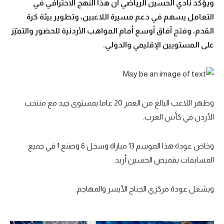
ويؤكد نادي الحسين الرياضي أن هذا النهج الاحترافي في
الوطن العربي
التعامل يسهم في دعم مسيرة اللاعبين، وتطوير بيئة كرة
في المونديال
القدم، وفتح آفاق أوسع أمام المواهب الأردنية للحضور والتميّز
على المستويين الإقليمي والدولي.
رياضة نسائية
آسيا
أمريكا
وظهر اللاعب البالغ من العمر 20 عاما بمستوى جيد مع منتخب
ركن الألعاب
الأردن في كأس العرب.
أقسام خاصة
وخاض عودة هذا الموسم 13 مباراة وسجل 6 وصنع 1 في جميع
Gamers
المسابقات بقميص الحسين أربد.
ميركاتو
ويشغل عودة مركزي الجناح الأيسر والمهاجم.
تحقيق في الجول
تقرير في الجول