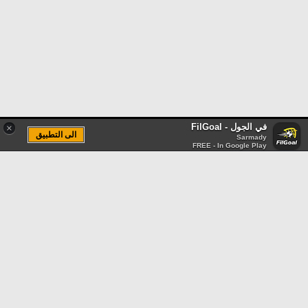
في الجول - FilGoal
×
الى التطبيق
Sarmady
FREE - In Google Play