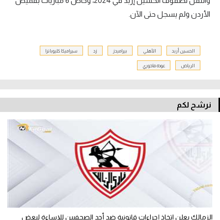
وانتقل لصفوف الحسين إربد في 2024، وخاض 6 مباريات بقميص
الأردن ولم يسجل حتى الآن.
الحسين أربد
الأهلي
بيراميدز
زد
سيراميكا كليوباترا
الرياض
عودة فاخوري
نرشح لكم
الزمالك يعلن اتخاذ إجراءات قانونية ضد أحد الصحفيين للإساءة لبعض