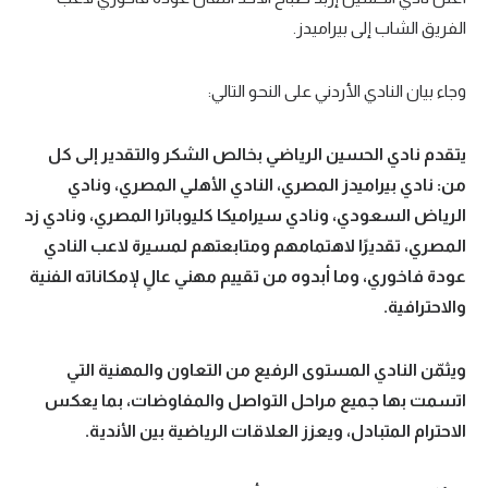
الفريق الشاب إلى بيراميدز.
سعودي في الجول
الدوري الإنجليزي
وجاء بيان النادي الأردني على النحو التالي:
الدوري الإسباني
يتقدم نادي الحسين الرياضي بخالص الشكر والتقدير إلى كل
دوري أبطال أوروبا
من: نادي بيراميدز المصري، النادي الأهلي المصري، ونادي
القسم الثاني
الرياض السعودي، ونادي سيراميكا كليوباترا المصري، ونادي زد
المصري، تقديرًا لاهتمامهم ومتابعتهم لمسيرة لاعب النادي
رياضات أخرى
عودة فاخوري، وما أبدوه من تقييم مهني عالٍ لإمكاناته الفنية
أمم إفريقيا
والاحترافية.
كرة السلة الأمريكية
ويثمّن النادي المستوى الرفيع من التعاون والمهنية التي
كرة سلة
اتسمت بها جميع مراحل التواصل والمفاوضات، بما يعكس
كرة يد
الاحترام المتبادل، ويعزز العلاقات الرياضية بين الأندية.
كرة طائرة