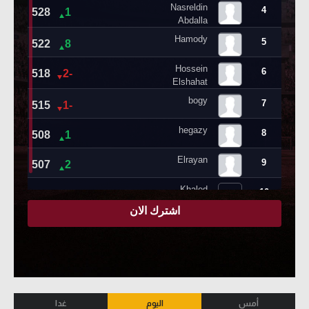
أمس
اليوم
غدا