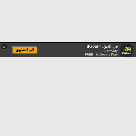
في الجول - FilGoal
×
الى التطبيق
Sarmady
FREE - In Google Play