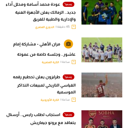
عودة محمد أسامة ومحلل أداء
جديد.. الزمالك يعلن الأجهزة الفنية
والإدارية والطبية للفريق
45 دقيقة |
الدوري المصري
مران الأهلي - مشاركة إمام
عاشور.. وجلسة خاصة من عموتة
ساعة |
الكرة المصرية
طرابزون يعلن تحطيم رقمه
القياسي التاريخي لمبيعات التذاكر
الموسمية
ساعة |
الكرة الأوروبية
استجاب لطلب رايس.. أرسنال
يتعاقد مع برونو جيماريش