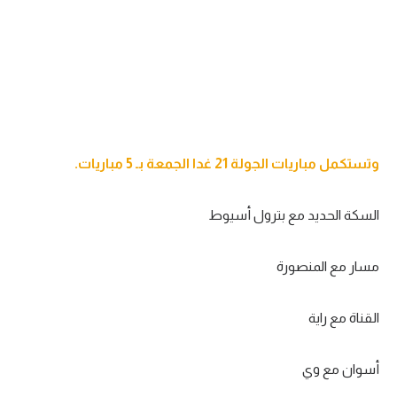
الوطن العربي
في المونديال
رياضة نسائية
آسيا
أمريكا
وتستكمل مباريات الجولة 21 غدا الجمعة بـ 5 مباريات.
ركن الألعاب
السكة الحديد مع بترول أسيوط
أقسام خاصة
مسار مع المنصورة
Gamers
ميركاتو
القناة مع راية
تحقيق في الجول
أسوان مع وي
تقرير في الجول