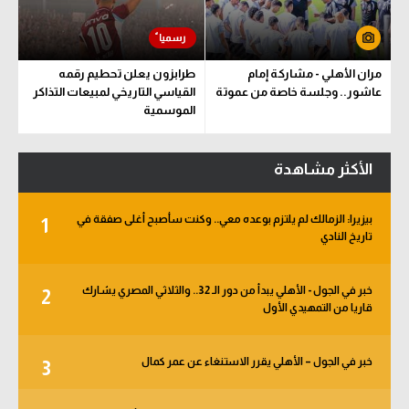
مران الأهلي - مشاركة إمام
طرابزون يعلن تحطيم رقمه
عاشور.. وجلسة خاصة من عموتة
القياسي التاريخي لمبيعات التذاكر
الموسمية
الأكثر مشاهدة
بيزيرا: الزمالك لم يلتزم بوعده معي.. وكنت سأصبح أغلى صفقة في
1
تاريخ النادي
خبر في الجول - الأهلي يبدأ من دور الـ 32.. والثلاثي المصري يشارك
2
قاريا من التمهيدي الأول
خبر في الجول – الأهلي يقرر الاستنغاء عن عمر كمال
3