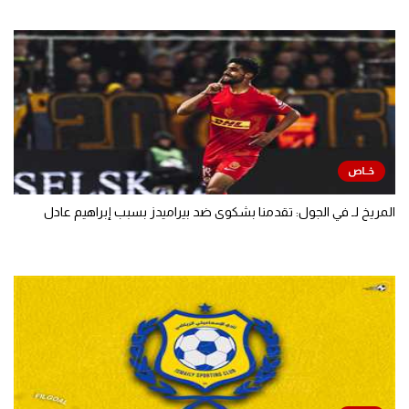
المريخ لـ في الجول: تقدمنا بشكوى ضد بيراميدز بسبب إبراهيم عادل