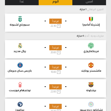
أمس
اليوم
غدا
الدوري البرتغالي
1 مباراة
-
-
لم تبدأ
إشتريلا أمادورا
سبورتنج لشبونة
22:30
مباريات ودية - أندية
4 مباراة
-
-
لم تبدأ
فرينكفاروزي
ريال مدريد
20:00
-
-
لم تبدأ
مانشستر يونايتد
باريس سان جيرمان
18:00
-
-
لم تبدأ
برشلونة
نوتنجهام فورست
22:00
-
-
لم تبدأ
تشايكور ريزه سبور
بيراميدز
15:00