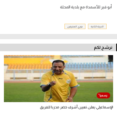
أبو قير للأسمدة مع بلدية المحلة
تحليل في الجول
حكايات في الجول
الدرجة الثانية
دوري المحترفين
كويز في الجول
فيديو في الجول
نرشح لكم
الإسماعيلي يعلن تعيين أشرف خضر مدربا للفريق