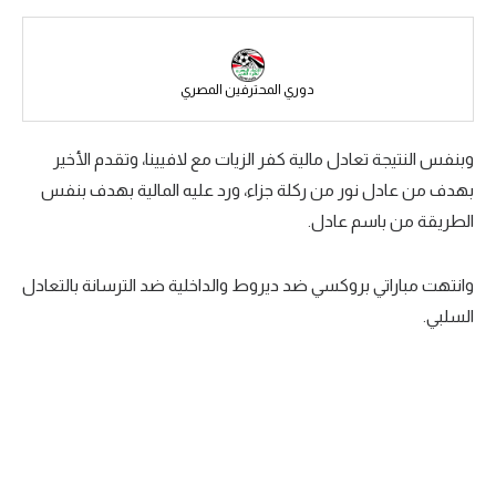
سعودي في الجول
الدوري الإنجليزي
دوري المحترفين المصري
الدوري الإسباني
وبنفس النتيجة تعادل مالية كفر الزيات مع لافيينا، وتقدم الأخير
دوري أبطال أوروبا
بهدف من عادل نور من ركلة جزاء، ورد عليه المالية بهدف بنفس
القسم الثاني
الطريقة من باسم عادل.
رياضات أخرى
وانتهت مباراتي بروكسي ضد ديروط والداخلية ضد الترسانة بالتعادل
أمم إفريقيا
السلبي.
كرة السلة الأمريكية
كرة سلة
كرة يد
كرة طائرة