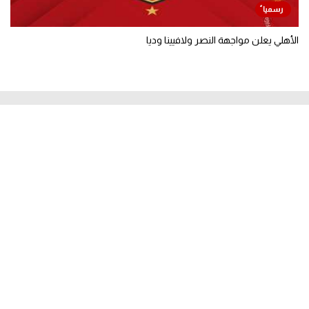
الأهلي يعلن مواجهة النصر ولافيينا وديا