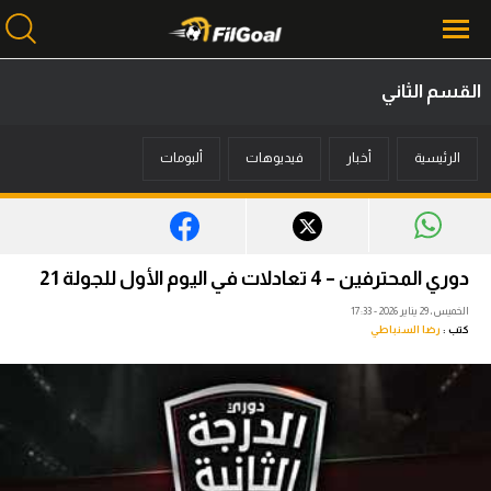
القسم الثاني
محتوى إخباري
الرئيسية
أخبار
فيديوهات
ألبومات
الرئيسية
أخبار
مباريات
دوري المحترفين – 4 تعادلات في اليوم الأول للجولة 21
ميركاتو
الخميس، 29 يناير 2026 - 17:33
كتب :
رضا السنباطي
فانتازي في الجول
مسابقة التوقعات
فيديوهات
عدسات