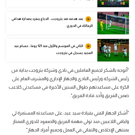
الوطن العربي
في المونديال
بعد هدفه ضد بتروجت.. الدباغ ينفرد بصدارة هدافي
الزمالك في الدوري
رياضة نسائية
آسيا
الثاني في الموسم والأول منذ 121 يوما.. حسام عبد
المجيد يسجل في بتروجت
أمريكا
ركن الألعاب
"أتوجه بالشكر لجميع العاملين في نادي وشركة بتروجت بداية من
رئيس الشركة ورئيس النادي والجهاز الإداري والمشرف العام على
أقسام خاصة
الكرة على مساعدتهم طوال السنين الأخيرة في مساعدتي كلاعب
Gamers
ضمن الفريق وأحد قادة الفريق".
ميركاتو
"أشكر الجهاز الفني بقيادة سيد عيد، على مساعدته المستمرة لي
تحقيق في الجول
ولباقي اللاعبين منذ تولي مهمة الفريق والصعود للدوري الممتاز
بمنتهى الإخلاص والتفاني في العمل وجميع أفراد الجهاز".
تقرير في الجول