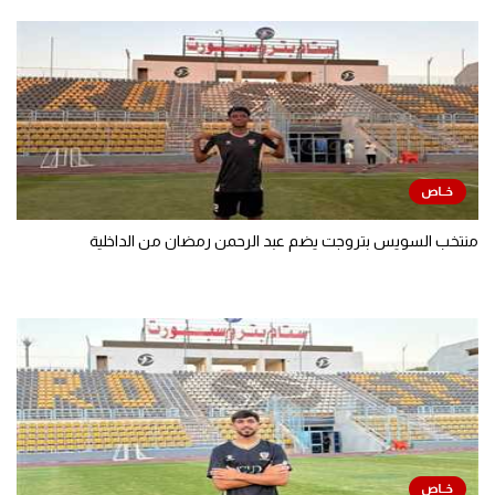
منتخب السويس بتروجت يضم عبد الرحمن رمضان من الداخلية