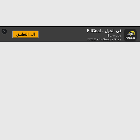
في الجول - FilGoal
×
الى التطبيق
Sarmady
FREE - In Google Play