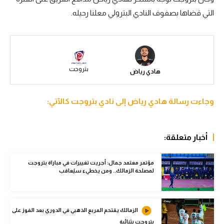
التي قضاها بصفوف النادي البترولي معلنا رحيله.
سعودي في الجول
الدوري الإنجليزي
الدوري الإسباني
بتروجت
هادي رياض
دوري أبطال أوروبا
القسم الثاني
وجاءت رسالة هادي رياض إلى نادي بتروجت كالآتي:
رياضات أخرى
أمم إفريقيا
أخبار متعلقة:
كرة السلة الأمريكية
مؤتمر معتمد جمال: أجريت تغييرات في مباراة بتروجت
لمصلحة الزمالك.. ومن يخطيء سيُعاقب
كرة سلة
كرة يد
الزمالك يقتحم المربع الذهبي في الدوري بعد الفوز على
كرة طائرة
بتروجت بثنائية