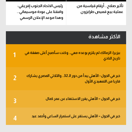
تأثير صلاح.. أرقام قياسية من
رئيس الاتحاد الجنوب إفريقي:
عملية بيع قميص طرابزون
وافقنا على عودة موسيماني..
وهذا موعد الإعلان الرسمي
الأكثر مشاهدة
بيزيرا: الزمالك لم يلتزم بوعده معي.. وكنت سأصبح أغلى صفقة في
1
تاريخ النادي
خبر في الجول - الأهلي يبدأ من دور الـ 32.. والثلاثي المصري يشارك
2
قاريا من التمهيدي الأول
خبر في الجول – الأهلي يقرر الاستنغاء عن عمر كمال
3
خبر في الجول – الأهلي يستقر على استمرار الساعي وأحمد عيد
4