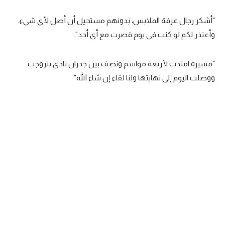
تحليل في الجول
"أشكر رجال غرفة الملابس، بدونهم مستحيل أن أصل لأي شيء،
حكايات في الجول
وأعتذر لكم لو كنت في يوم قصرت مع أي أحد".
كويز في الجول
"مسيرة امتدت لأربعة مواسم ونصف بين جدران نادي بتروجت
فيديو في الجول
ووصلت اليوم إلى نهايتها ولنا لقاء إن شاء الله".