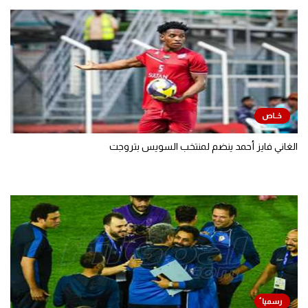
الغاني فايز أحمد ينضم لمنتخب السويس بتروجت