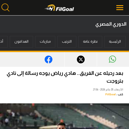
الدوري المصري
محتوى إخباري
الرئيسية
نظرة عامة
الترتيب
مباريات
الهدافون
أخب
الرئيسية
أخبار
مباريات
بعد رحيله عن الفريق.. هادي رياض يوجه رسالة إلى نادي
ميركاتو
بتروجت
الأربعاء، 28 يناير 2026 - 21:56
فانتازي في الجول
كتب :
FilGoal
مسابقة التوقعات
فيديوهات
عدسات