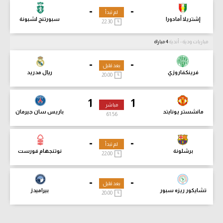
-
-
لم تبدأ
إشتريلا أمادورا
سبورتنج لشبونة
22:30
مباريات ودية - أندية
4 مباراة
-
-
بعد قليل
فرينكفاروزي
ريال مدريد
20:00
1
1
مباشر
مانشستر يونايتد
باريس سان جيرمان
61:58
-
-
لم تبدأ
برشلونة
نوتنجهام فورست
22:00
-
-
بعد قليل
تشايكور ريزه سبور
بيراميدز
20:00