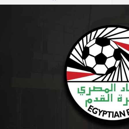
آسيا
دوري أبطال أوروبا
لسعودي للمحترفين
أمريكا
القسم الثاني
ل أوروبا
ركن الألعاب
رياضات أخرى
ل إفريقيا