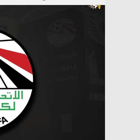
آراء حرة
الدوري ا
ركن الألعاب
دوري أبطا
دوري أبطا
كل البطولات