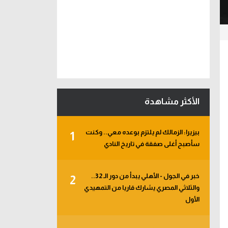
الأكثر مشاهدة
بيزيرا: الزمالك لم يلتزم بوعده معي.. وكنت
1
سأصبح أغلى صفقة في تاريخ النادي
خبر في الجول - الأهلي يبدأ من دور الـ 32..
2
والثلاثي المصري يشارك قاريا من التمهيدي
الأول