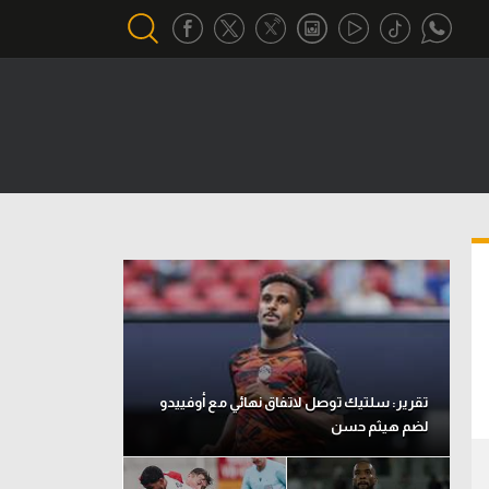
أقسام خاصة
Gamers
يكية
ميركاتو
تحقيق في الجول
تقرير في الجول
تحليل في الجول
حكايات في الجول
تقرير: سلتيك توصل لاتفاق نهائي مع أوفييدو
لضم هيثم حسن
كويز في الجول
فيديو في الجول