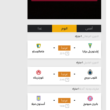
أمس
اليوم
غدا
الدوري البرتغالي
1 مباراة
-
-
لم تبدأ
إشتوريل برايا
فاماليساو
22:15
الدوري البلجيكي
1 مباراة
-
-
لم تبدأ
كلوب بروج
كورتريك
21:45
مباريات ودية - أندية
1 مباراة
-
-
لم تبدأ
بايرن ميونيخ
أستون فيلا
13:00