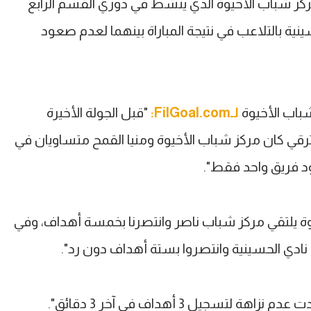
مركز شباب الأخيوة الذي ينشط في دوري القسم الرابع
ينية بالتلاعب في نتيجة المباراة بينهما لعدم صعود
شباب الأخيوة
لـFilGoal.com:
"قبل الجولة الأخيرة
رقي كان مركز شباب الأخيوة ومنيا القمح متساويان في
 فريق واحد فقط".
يوة يلتقي مركز شباب ناصر وانتصرنا بخمسة أهداف، وفي
ي نادي الحسينية وانتصروا بستة أهداف دون رد".
جيل 3 أهداف في آخر 3 دقائق".