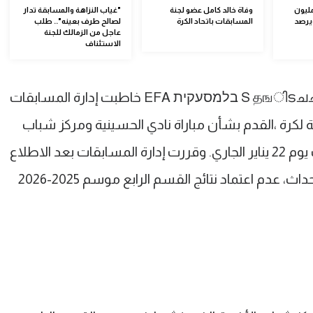
 الكرة يعتمد 60 مليون
وفاة خالد كامل عضو لجنة
"غياب النزاهة والمسابقة تدار
ويرصد
المسابقات باتحاد الكرة
لصالح طرف بعينه".. طلب
عاجل من الزمالك للجنة
الاستئناف