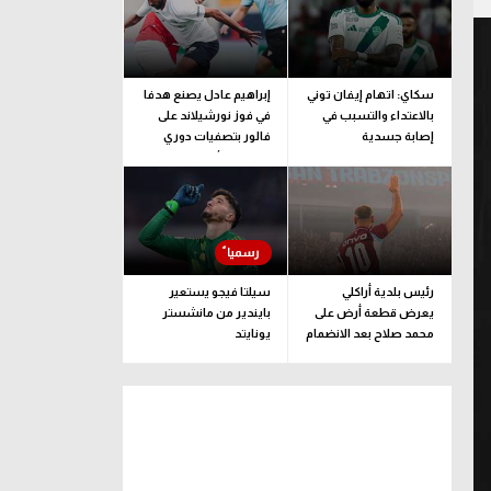
سكاي: اتهام إيفان توني
إبراهيم عادل يصنع هدفا
بالاعتداء والتسبب في
في فوز نورشيلاند على
إصابة جسدية
فالور بتصفيات دوري
المؤتمر الأوروبي
رئيس بلدية أراكلي
سيلتا فيجو يستعير
يعرض قطعة أرض على
بايندير من مانشستر
محمد صلاح بعد الانضمام
يونايتد
لـ طرابزون سبور