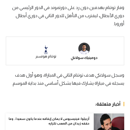
وفاز توتنام بهدفين دون رد على دورتموند في الدور الرئيسي من
سعودي في الجول
دوري الأبطال، ليقترب من التأهل للدور الثاني في دوري أبطال
الدوري الإنجليزي
أوروبا.
الدوري الإسباني
دوري أبطال أوروبا
القسم الثاني
توتنام هوتسبر
دومينيك سولانكي
رياضات أخرى
وسجل سولانكي هدف توتنام الثاني في المباراة، وهو أول هدف
أمم إفريقيا
يسجله في مباراة يشارك فيها بشكل أساسي منذ بداية الموسم.
كرة السلة الأمريكية
كرة سلة
أخبار متعلقة:
كرة يد
أربيلوا: فينيسيوس لا يمكن إيقافه عندما يكون سعيدا.. وما
كرة طائرة
حققه زيدان من الصعب تكراره