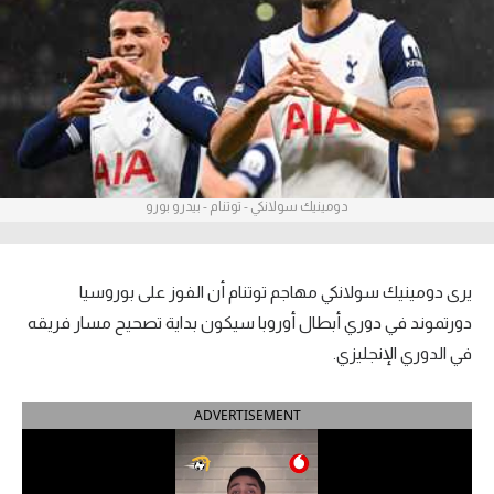
آراء حرة
ركن الألعاب
بطولات
أمريكا 2026
دومينيك سولانكي - توتنام - بيدرو بورو
الدوري المصري
الدوري الإنجليزي الممتاز
يرى دومينيك سولانكي مهاجم توتنام أن الفوز على بوروسيا
دورتموند في دوري أبطال أوروبا سيكون بداية تصحيح مسار فريقه
الدوري الإسباني
في الدوري الإنجليزي.
الدوري الإيطالي
ADVERTISEMENT
الدوري الألماني
الدوري الفرنسي