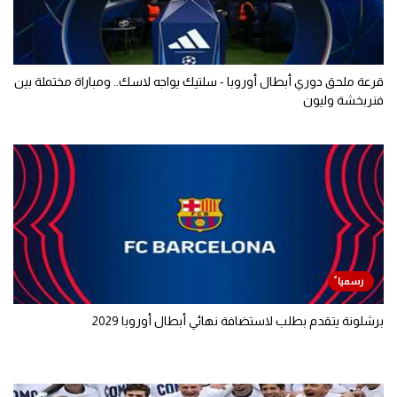
قرعة ملحق دوري أبطال أوروبا - سلتيك يواجه لاسك.. ومباراة مختملة بين
فنربخشة وليون
برشلونة يتقدم بطلب لاستضافة نهائي أبطال أوروبا 2029