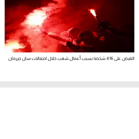
القبض على 416 شخصا بسبب أعمال شغب خلال احتفالات سان جيرمان