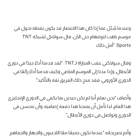
تحليل في الجول
حكايات في الجول
وعندما سُئل عما إذا كان هذا الانتصار قد يكون نقطة تحول في
كويز في الجول
موسم باهت لتوتنهام حتى الآن، قال سولانكي لشبكة TNT
Sports: "آمل ذلك.
فيديو في الجول
وقال سولاكني عقب المباراة لـTNT: "لقد قدمنا أداءً جيدًا في دوري
الأبطال، وإذا عدنا إلى الموسم الماضي وكيف قدمنا أداءً رائعًا في
الدوري الأوروبي، فقد منح ذلك الفريق ثقة بالتأكيد".
وأضاف "نحن نعلم أننا لم نكن جيدين بما يكفي في الدوري الإنجليزي
هذا العام، لذا نأمل أن يمنحنا هذا دفعة إضافية، وأن نتحسن في
الدوري ونواصل في دوري الأبطال".
وأتم تصريحاته "عندما نكون جميعًا معًا اللاعبون والجهاز والجماهير