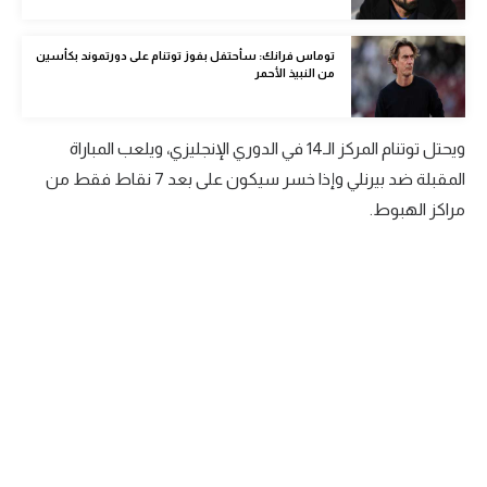
الوطن العربي
توماس فرانك: سأحتفل بفوز توتنام على دورتموند بكأسين
في المونديال
من النبيذ الأحمر
رياضة نسائية
ويحتل توتنام المركز الـ14 في الدوري الإنجليزي، ويلعب المباراة
آسيا
المقبلة ضد بيرنلي وإذا خسر سيكون على بعد 7 نقاط فقط من
أمريكا
مراكز الهبوط.
ركن الألعاب
أقسام خاصة
Gamers
ميركاتو
تحقيق في الجول
تقرير في الجول