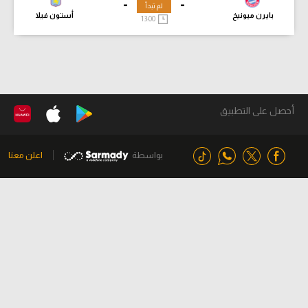
-
-
لم تبدأ
بايرن ميونيخ
أستون فيلا
13:00
أحصل على التطبيق
بواسطة
اعلن معنا