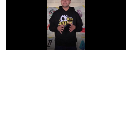
الدوري السعودي للمحترفين
دوري أبطال أوروبا
دوري أبطال إفريقيا
كل البطولات
أقسام
الكرة المصرية
الدوري المصري
الكرة الأوروبية
الكرة الإفريقية
منتخب مصر