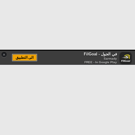
في الجول - FilGoal
×
الى التطبيق
Sarmady
FREE - In Google Play