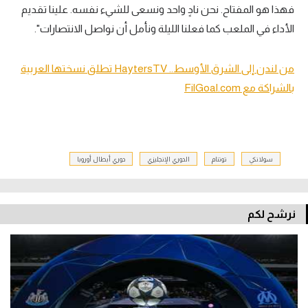
فهذا هو المفتاح. نحن نادٍ واحد ونسعى للشيء نفسه. علينا تقديم
الأداء في الملعب كما فعلنا الليلة ونأمل أن نواصل الانتصارات".
من لندن إلى الشرق الأوسط.. HaytersTV تطلق نسختها العربية
بالشراكة مع FilGoal.com
سولانكي
توتنام
الدوري الإنجليزي
دوري أبطال أوروبا
نرشح لكم