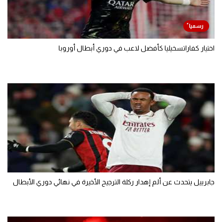
اختيار كفاراتسخيليا كأفضل لاعب في دوري أبطال أوروبا
جابرييل يتحدث عن ألم إهدار ركلة الترجيح الأخيرة في نهائي دوري الأبطال