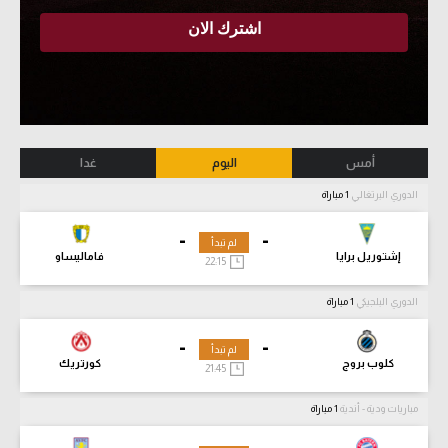
أمس
اليوم
غدا
الدوري البرتغالي
1 مباراة
-
-
لم تبدأ
إشتوريل برايا
فاماليساو
22:15
الدوري البلجيكي
1 مباراة
-
-
لم تبدأ
كلوب بروج
كورتريك
21:45
مباريات ودية - أندية
1 مباراة