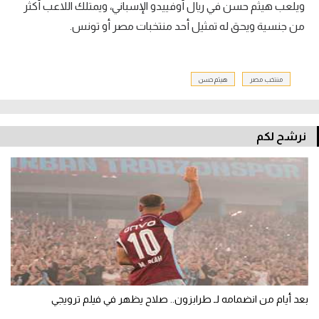
ويلعب هيثم حسن في ريال أوفييدو الإسباني، ويمتلك اللاعب أكثر
من جنسية ويحق له تمثيل أحد منتخبات مصر أو تونس.
منتخب مصر
هيثم حسن
نرشح لكم
بعد أيام من انضمامه لـ طرابزون.. صلاح يظهر في فيلم ترويجي