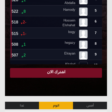
أمس
اليوم
غدا