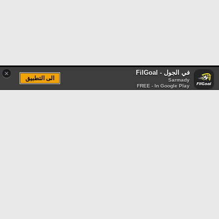
في الجول - FilGoal
×
الى التطبيق
Sarmady
FREE - In Google Play