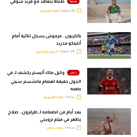
طنطا يتعاقد مع فريد شوقي
36 دقيقة |
الكرة المصرية
بالكربون.. مرموش يسجل ثنائية أمام
أتليتكو مدريد
45 دقيقة |
الدوري الإنجليزي
وكيل ماك أليستر يكشف لـ في
الجول حقيقة اهتمام مانشستر سيتي
بضمه
ساعة |
الكرة الأوروبية
بعد أيام من انضمامه لـ طرابزون.. صلاح
يظهر في فيلم ترويجي
ساعة |
منتخب مصر