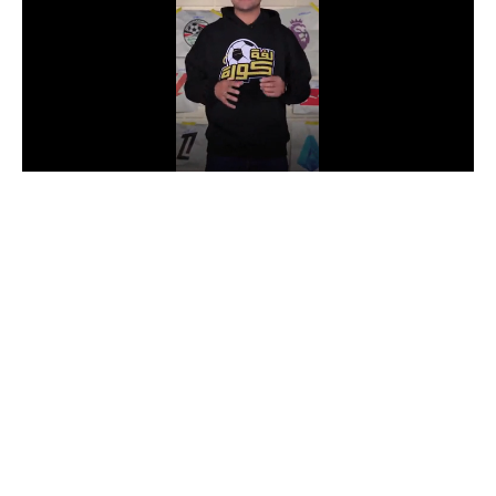
الدوري السعودي للمحترفين
دوري أبطال أوروبا
دوري أبطال إفريقيا
كل البطولات
أقسام
الكرة المصرية
الدوري المصري
الكرة الأوروبية
الكرة الإفريقية
منتخب مصر