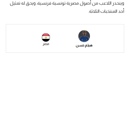
وينحدر اللاعب من أصول مصرية تونسية فرنسية، ويحق له تمثيل
سعودي في الجول
أحد المنتخبات الثلاثة.
الدوري الإنجليزي
الدوري الإسباني
دوري أبطال أوروبا
مصر
هيثم حسن
القسم الثاني
رياضات أخرى
أمم إفريقيا
كرة السلة الأمريكية
كرة سلة
كرة يد
كرة طائرة