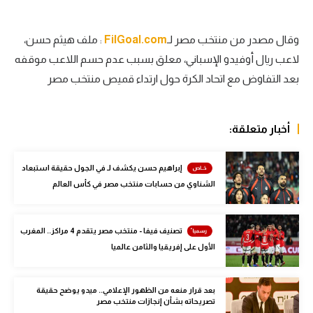
الوطن العربي
وقال مصدر من منتخب مصر لـ
FilGoal.com
: ملف هيثم حسن،
في المونديال
لاعب ريال أوفيدو الإسباني، معلق بسبب عدم حسم اللاعب موقفه
رياضة نسائية
بعد التفاوض مع اتحاد الكرة حول ارتداء قميص منتخب مصر
آسيا
أمريكا
أخبار متعلقة:
ركن الألعاب
إبراهيم حسن يكشف لـ في الجول حقيقة استبعاد
الشناوي من حسابات منتخب مصر في كأس العالم
أقسام خاصة
Gamers
تصنيف فيفا - منتخب مصر يتقدم 4 مراكز.. المغرب
الأول على إفريقيا والثامن عالميا
ميركاتو
تحقيق في الجول
بعد قرار منعه من الظهور الإعلامي.. ميدو يوضح حقيقة
تصريحاته بشأن إنجازات منتخب مصر
تقرير في الجول