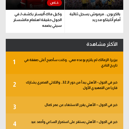
بالكربون.. مرموش يسجل ثنائية
وكيل ماك أليستر يكشف لـ في
أمام أتليتكو مدريد
الجول حقيقة اهتمام مانشستر
سيتي بضمه
الأكثر مشاهدة
بيزيرا: الزمالك لم يلتزم بوعده معي.. وكنت سأصبح أغلى صفقة في
1
تاريخ النادي
خبر في الجول - الأهلي يبدأ من دور الـ 32.. والثلاثي المصري يشارك
2
قاريا من التمهيدي الأول
خبر في الجول – الأهلي يقرر الاستنغاء عن عمر كمال
3
خبر في الجول – الأهلي يستقر على استمرار الساعي وأحمد عيد
4