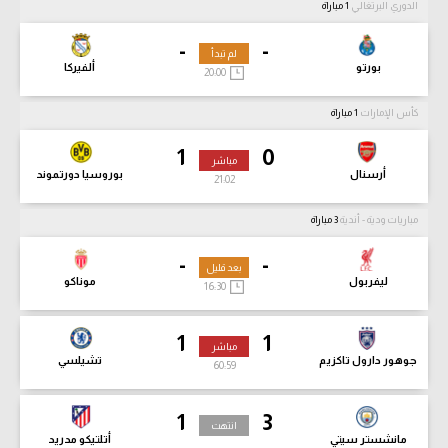
الدوري البرتغالي
1 مباراة
-
-
لم تبدأ
بورتو
ألفيركا
20:00
كأس الإمارات
1 مباراة
1
0
مباشر
أرسنال
بوروسيا دورتموند
21:04
مباريات ودية - أندية
3 مباراة
-
-
بعد قليل
ليفربول
موناكو
16:30
1
1
مباشر
جوهور دارول تاكزيم
تشيلسي
61:01
1
3
انتهت
مانشستر سيتي
أتلتيكو مدريد