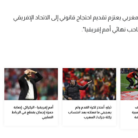
بي يعتزم تقديم احتجاج قانوني إلى الاتحاد الإفريقي
ب نهائي أمم إفريقيا".
ف
ثياو: أعتذر لكرة القدم ولم
أمم إفريقيا - الركراكي: إصابة
بية
يعجبني ما فعلته بعد احتساب
حمزة إجمان بقطع في الرباط
فة
ركلة جزاء لـ المغرب
الصليبي