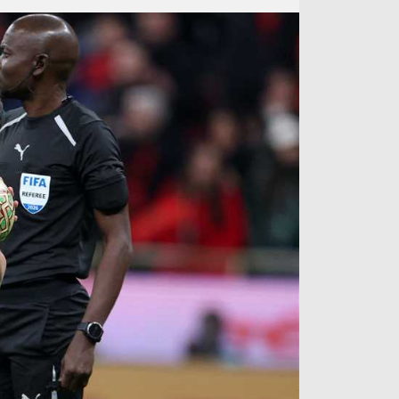
آراء حرة
الدوري ا
ركن الألعاب
دوري أبطا
دوري أبطا
كل البطولات