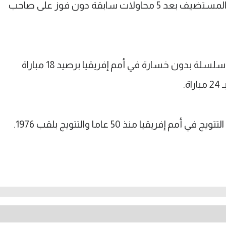
ولأول مرة يتفوق منتخب السنغال على المستضيف بعد 5 محاولات سابقة دون فوز على صاحب
وأصبح أسود التيرانجا أصحاب ثاني أطول سلسلة بدون خسارة في أمم إفريقيا برصيد 18 مباراة
.
يقيا منذ 50 عاما والتتويج بلقب 1976.