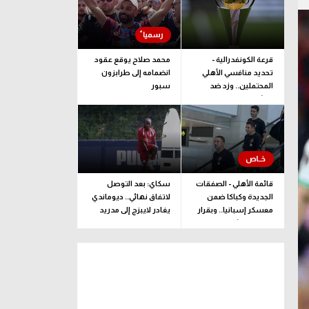
قرعة الكونفدرالية -
محمد صلاح يوقع عقود
تحديد منافسي الأهلي
انضمامه إلى طرابزون
المحتملين.. وزد ضد
سبور
ممثل جيبوتي
قائمة الأهلي - الصفقات
سكاي: بعد التوصل
الجديدة وكباكا ضمن
لاتفاق نهائي.. ديوماندي
معسكر إسبانيا.. وبقرار
يغادر لايبزج إلى مدريد
يلحق بالبعثة