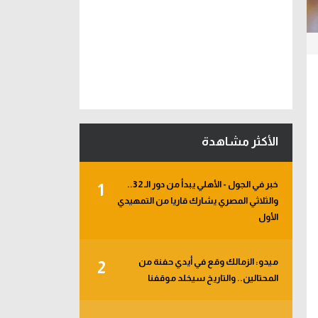
الأكثر مشاهدة
خبر في الجول - الأهلي يبدأ من دور الـ 32..
1
والثلاثي المصري يشارك قاريا من التمهيدي
الأول
ميدو: الزمالك وقع في أيدي حفنة من
2
المحتالين.. والتاريخ سيخلد موقفنا