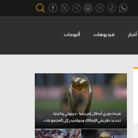
أخبار
فيديوهات
ألبومات
أقسام خاصة
Gamers
يكية
ميركاتو
تحقيق في الجول
تقرير في الجول
تحليل في الجول
حكايات في الجول
قرعة دوري أبطال إفريقيا - جيبوتي وكينيا..
تحديد طريقي الزمالك وبيراميدز إلى المجموعات
كويز في الجول
فيديو في الجول