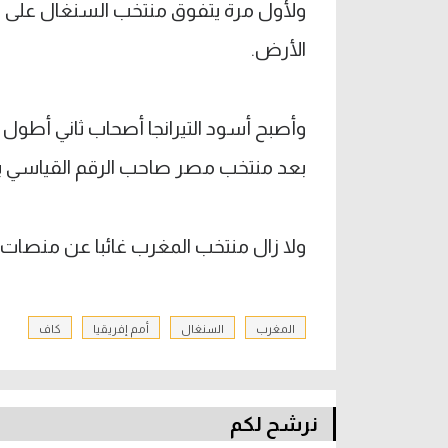
الأرض.
بعد منتخب مصر صاحب الرقم القياسي بـ 24 مباراة
ولا زال منتخب المغرب غائبا عن منصات التتويج في أمم إفر
المغرب
السنغال
أمم إفريقيا
كاف
نرشح لكم