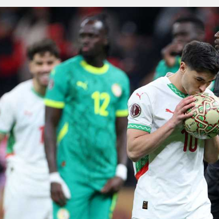
آسيا
دوري أبطال أوروبا
لسعودي للمحترفين
أمريكا
القسم الثاني
ل أوروبا
ركن الألعاب
رياضات أخرى
ل إفريقيا