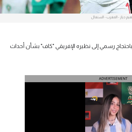
هيم دياز - المغرب - السنغال
م باحتجاج رسمي إلى نظيره الإفريقي "كاف" بشأن أحداث
ADVERTISEMENT