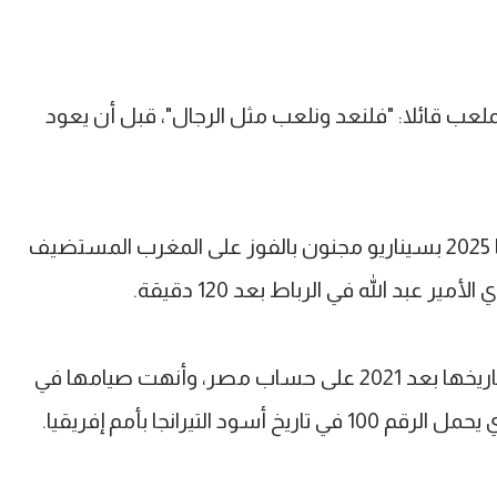
ملعب قائلا: "فلنعد ونلعب مثل الرجال"، قبل أن يعود
وحقق منتخب السنغال لقب أمم إفريقيا 2025 بسيناريو مجنون بالفوز على المغرب المستضيف
السنغال حققت اللقب للمرة الثانية في تاريخها بعد 2021 على حساب مصر، وأنهت صيامها في
التيرانجا بأمم إفريقيا.