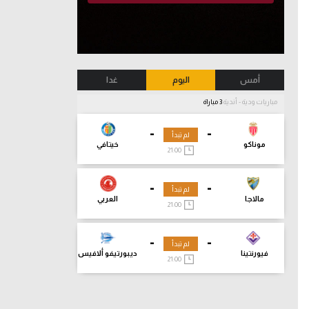
أمس
اليوم
غدا
مباريات ودية - أندية
3 مباراة
-
-
لم تبدأ
موناكو
خيتافي
21:00
-
-
لم تبدأ
مالاجا
العربي
21:00
-
-
لم تبدأ
فيورنتينا
ديبورتيفو ألافيس
21:00