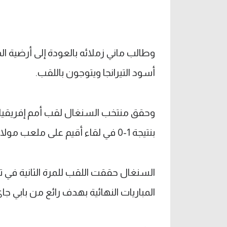
وطالب ماني زملائه بالعودة إلى أرضية ال
أسود التيرانجا ويتوجون باللقب.
بنتيجة 1-0 في لقاء أقيم على ملعب مولاي الأمير عبد الله في الرباط بعد 120 دقيقة.
المباريات النهائية بهدف رائع من بابي جاي يحمل الرقم 100 في تاريخ أسود 