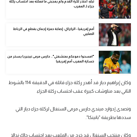
ثياو: أعتذر لكرة القدم ولم يعجبني ما فعلته بعد احتساب ركلة
الوطن العربي
جزاء لـ المغرب
في المونديال
أمم إفريقيا - الركراكي: إصابة حمزة إجمان بقطع في الرباط
رياضة نسائية
الصليبي
آسيا
أمريكا
"امسحوا دموعكم بمنشفتي".. حارس مرمى نيجيريا يسخر من
خسارة المغرب أمم إفريقيا
ركن الألعاب
وكان إبراهيم دياز قد أهدر ركلة جزاء قاتلة في الدقيقة 114 بالشوط
أقسام خاصة
الثاني بعد مناوشات كبيرة عقب احتساب ركلة الجزاء.
Gamers
وتصدى إدوارد ميندي حارس مرمى السنغال لركلة جزاء دياز التي
ميركاتو
سددها بطريقة "بانينكا".
تحقيق في الجول
تقرير في الجول
وكان منتخب السنغال قد خرج من الملعب بعد احتساب جاك ندالا