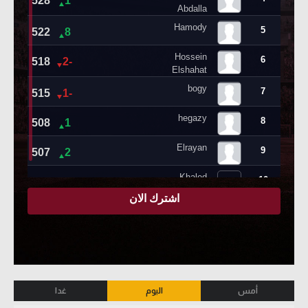
أمس
اليوم
غدا