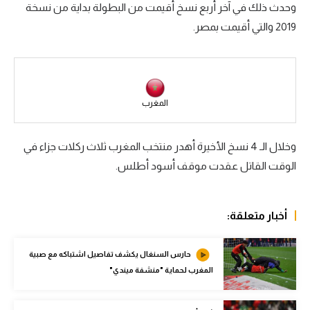
وحدث ذلك في آخر أربع نسخ أقيمت من البطولة بداية من نسخة
سعودي في الجول
2019 والتي أقيمت بمصر.
الدوري الإنجليزي
الدوري الإسباني
دوري أبطال أوروبا
المغرب
القسم الثاني
وخلال الـ 4 نسخ الأخيرة أهدر منتخب المغرب ثلاث ركلات جزاء في
رياضات أخرى
الوقت القاتل عقدت موقف أسود أطلس.
أمم إفريقيا
كرة السلة الأمريكية
أخبار متعلقة:
كرة سلة
حارس السنغال يكشف تفاصيل اشتباكه مع صبية
كرة يد
المغرب لحماية "منشفة ميندي"
كرة طائرة