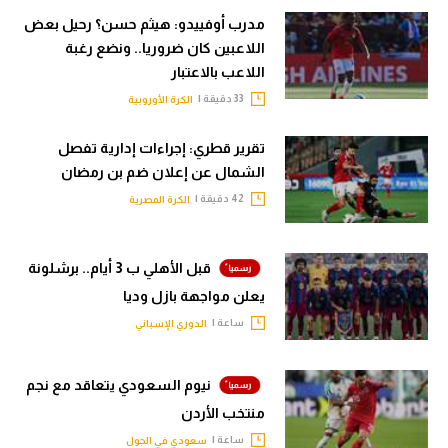
مدرب أوفييدو: هيثم حسن؟ رحيل بعض
اللاعبين كان ضروريا.. ونضع رغبة
اللاعب بالاعتبار
33 دقيقة |
الكرة الأوروبية
تقرير قطري: إجراءات إدارية تفصل
الشمال عن إعلان ضم بن رمضان
42 دقيقة |
الكرة المصرية
قبل الأهلي ب 3 أيام.. برشلونة
يعلن مواجهة بازل وديا
ساعة |
الدوري الإسباني
نيوم السعودي يتعاقد مع نجم
منتخب الأردن
ساعة |
سعودي في الجول