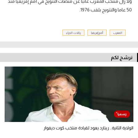
ولا زال منتخب المغرب غائبا عن منصات التتويج في أمم إفريقيا منذ
50 عاما والتتويج بلقب 1976.
المغرب
أمم إفريقيا
ركلات الجزاء
نرشح لكم
الولاية الثانية.. رينارد يعود لقيادة منتخب كوت ديفوار