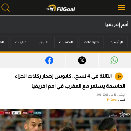
أمم إفريقيا
محتوى إخباري
الرئيسية
نظرة عامة
التصفيات
الترتيب
مباريات
اله
الرئيسية
أخبار
مباريات
الثالثة في 4 نسخ.. كابوس إهدار ركلات الجزاء
ميركاتو
الحاسمة يستمر مع المغرب في أمم إفريقيا
فانتازي في الجول
الإثنين، 19 يناير 2026 - 13:02
كتب :
FilGoal
مسابقة التوقعات
فيديوهات
عدسات