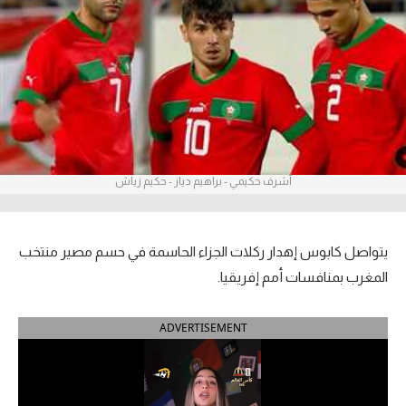
آراء حرة
ركن الألعاب
بطولات
أمريكا 2026
أشرف حكيمي - براهيم دياز - حكيم زياش
الدوري المصري
الدوري الإنجليزي الممتاز
يتواصل كابوس إهدار ركلات الجزاء الحاسمة في حسم مصير منتخب
الدوري الإسباني
المغرب بمنافسات أمم إفريقيا.
الدوري الإيطالي
ADVERTISEMENT
الدوري الألماني
الدوري الفرنسي