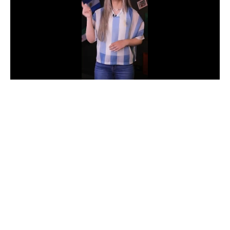
الدوري السعودي للمحترفين
دوري أبطال أوروبا
دوري أبطال إفريقيا
كل البطولات
أقسام
الكرة المصرية
الدوري المصري
الكرة الأوروبية
الكرة الإفريقية
منتخب مصر