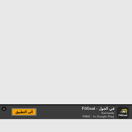
في الجول - FilGoal
×
الى التطبيق
Sarmady
FREE - In Google Play