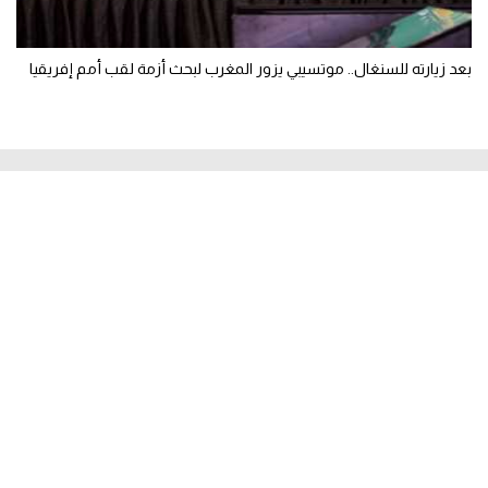
بعد زيارته للسنغال.. موتسيبي يزور المغرب لبحث أزمة لقب أمم إفريقيا