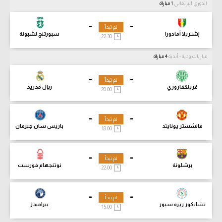
الدوري البرتغالي
1 مباراة
-
-
لم تبدأ
إشتريلا أمادورا
سبورتنج لشبونة
22:30
مباريات ودية - أندية
4 مباراة
-
-
لم تبدأ
فرينكفاروزي
ريال مدريد
20:00
-
-
لم تبدأ
مانشستر يونايتد
باريس سان جيرمان
18:00
-
-
لم تبدأ
برشلونة
نوتنجهام فورست
22:00
-
-
لم تبدأ
تشايكور ريزه سبور
بيراميدز
15:00