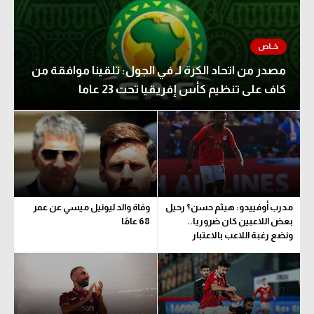
مصدر من اتحاد الكرة لـ في الجول: تلقينا موافقة من
كاف على تنظيم كأس إفريقيا تحت 23 عاما
مدرب أوفييدو: هيثم حسن؟ رحيل
وفاة والد ليونيل ميسي عن عمر
بعض اللاعبين كان ضروريا..
68 عامًا
ونضع رغبة اللاعب بالاعتبار