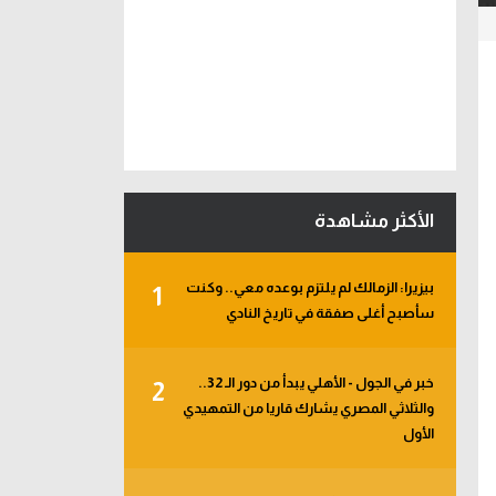
الأكثر مشاهدة
بيزيرا: الزمالك لم يلتزم بوعده معي.. وكنت
1
سأصبح أغلى صفقة في تاريخ النادي
خبر في الجول - الأهلي يبدأ من دور الـ 32..
2
والثلاثي المصري يشارك قاريا من التمهيدي
الأول