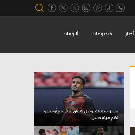
أخبار
فيديوهات
ألبومات
أقسام خاصة
Gamers
يكية
ميركاتو
تحقيق في الجول
تقرير في الجول
تحليل في الجول
حكايات في الجول
تقرير: سلتيك توصل لاتفاق نهائي مع أوفييدو
لضم هيثم حسن
كويز في الجول
فيديو في الجول