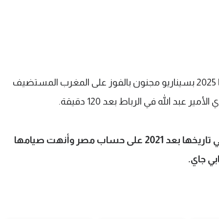
وحقق منتخب السنغال لقب أمم إفريقيا 2025 بسيناريو مجنون بالفوز على المغرب المستضيف
السنغال حققت اللقب للمرة الثانية في تاريخها بعد 2021 على حساب مصر وأنهت صيامها
بي جاي.