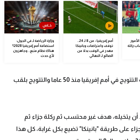
الأمور
أمم إفريقيا - من 8 لـ 24..
وزارة الرياضة لـ في الجول:
اب ركلة
توقف واعتراضات وبانينكا
استضافة أمم إفريقيا 2028؟
مهدر في الوقت بدلا من
هناك نظام متبع.. وجاهزون
الضائع لـ النهائي
لأي حدث
لا زال منتخب المغرب غائبا عن منصات التتويج في أمم إفريقيا منذ 50 عاما والتتويج بلقب
 أن يتخيله، هدف غير محتسب ثم ركلة جزاء ثم
اء على طريقة "بانينكا" تضيع بكل غرابة، كل هذا