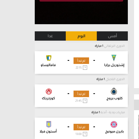
أمس
اليوم
غدا
الدوري البرتغالي
1 مباراة
-
-
لم تبدأ
إشتوريل برايا
فاماليساو
22:15
الدوري البلجيكي
1 مباراة
-
-
لم تبدأ
كلوب بروج
كورتريك
21:45
مباريات ودية - أندية
1 مباراة
-
-
لم تبدأ
بايرن ميونيخ
أستون فيلا
13:00