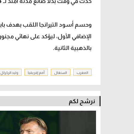
حدث في وقت بدلا ضائع مدته امتد لـ 24 بدلا من الـ 8 المحتسبة.
الإضافي الأول، ليؤكد على نهائي مجن
بالذهبية الثانية.
المغرب
السنغال
أمم إفريقيا
وليد الركراكي
نرشح لكم