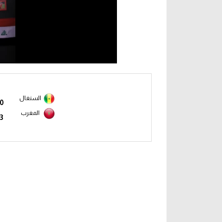
السنغال
0
المغرب
3