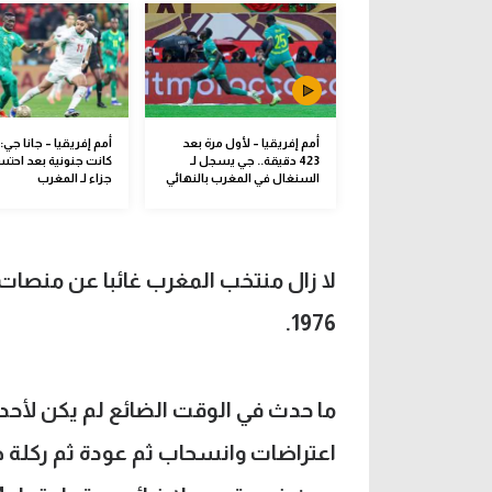
أمم إفريقيا – لأول مرة بعد
أمم إفريقيا – جانا جي: 
423 دقيقة.. جي يسجل لـ
كانت جنونية بعد احتس
السنغال في المغرب بالنهائي
جزاء لـ المغرب
1976.
ما حدث في الوقت الضائع لم يكن لأحد
اعتراضات وانسحاب ثم عودة ثم ركلة جز