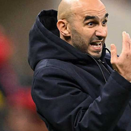
آسيا
دوري أبطال أوروبا
لسعودي للمحترفين
أمريكا
القسم الثاني
ل أوروبا
ركن الألعاب
رياضات أخرى
ل إفريقيا