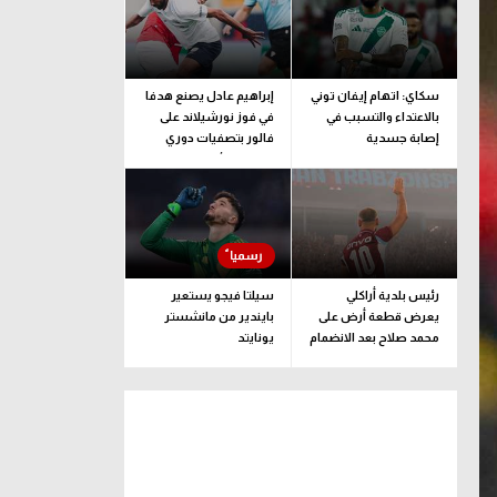
سكاي: اتهام إيفان توني
إبراهيم عادل يصنع هدفا
بالاعتداء والتسبب في
في فوز نورشيلاند على
إصابة جسدية
فالور بتصفيات دوري
المؤتمر الأوروبي
رئيس بلدية أراكلي
سيلتا فيجو يستعير
يعرض قطعة أرض على
بايندير من مانشستر
محمد صلاح بعد الانضمام
يونايتد
لـ طرابزون سبور