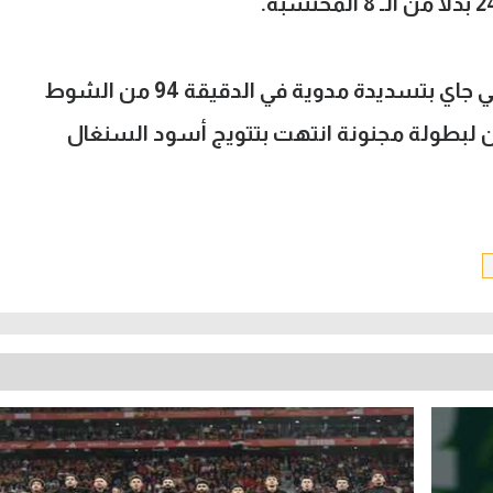
وحسم أسود التيرانجا اللقب بهدف بابي جاي بتسديدة مدوية في الدقيقة 94 من الشوط
ون لبطولة مجنونة انتهت بتتويج أسود السنغال