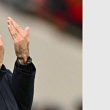
آراء حرة
الدوري ا
ركن الألعاب
دوري أبطا
دوري أبطا
كل البطولات