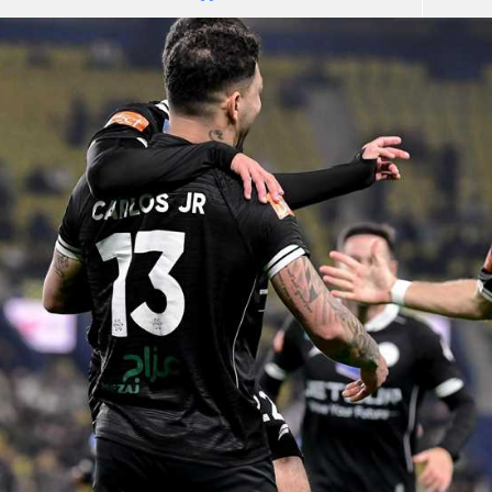
آسيا
دوري أبطال أوروبا
لسعودي للمحترفين
أمريكا
القسم الثاني
ل أوروبا
ركن الألعاب
رياضات أخرى
ل إفريقيا