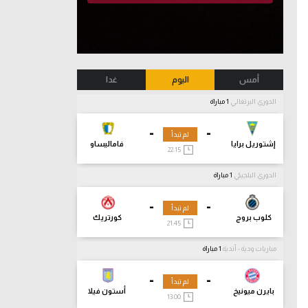
أمس
اليوم
غدا
الدوري البرتغالي
1 مباراة
-
-
لم تبدأ
إشتوريل برايا
فاماليساو
22:15
الدوري البلجيكي
1 مباراة
-
-
لم تبدأ
كلوب بروج
كورتريك
21:45
مباريات ودية - أندية
1 مباراة
-
-
لم تبدأ
بايرن ميونيخ
أستون فيلا
13:00