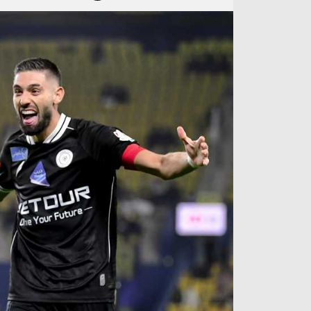
آراء حرة
الدوري ا
ركن الألعاب
دوري أبطا
دوري أبطا
كل البطولات