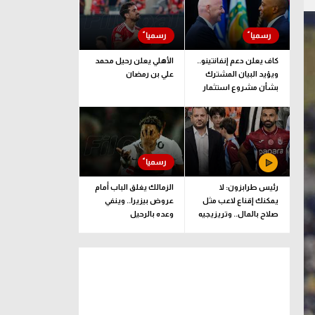
كاف يعلن دعم إنفانتينو..
الأهلي يعلن رحيل محمد
ويؤيد البيان المشترك
علي بن رمضان
بشأن مشروع استثمار
فيفا
رئيس طرابزون: لا
الزمالك يغلق الباب أمام
يمكنك إقناع لاعب مثل
عروض بيزيرا.. وينفي
صلاح بالمال.. وتريزيجيه
وعده بالرحيل
لعب دورا إيجابيا