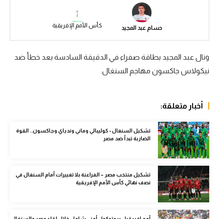
سعودي في الجول
كأس الأمم الإفريقية
حسام عبد المجيد
الدوري الإنجليزي
الدوري الإسباني
ونال عبد المجيد بطاقة صفراء في الدقيقة السادسة بعد خطأ ضد
نيكولاس جاكسون مهاجم السنغال.
دوري أبطال أوروبا
القسم الثاني
أخبار متعلقة:
رياضات أخرى
أمم إفريقيا
تشكيل السنغال - كوليبالي وماني وندياي وجاكسون.. القوة
الضاربة تبدأ ضد مصر
كرة السلة الأمريكية
كرة سلة
تشكيل منتخب مصر – الفراعنة بلا تغييرات أمام السنغال في
نصف نهائي كأس الأمم الإفريقية
كرة يد
كرة طائرة
أمم إفريقيا - بروتوكول أمني شامل خلال لقاء مصر والسنغال