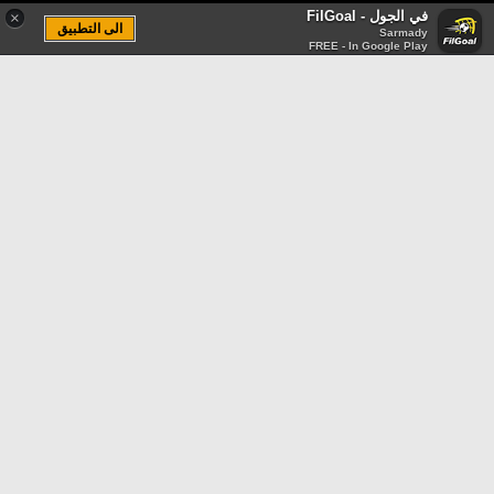
في الجول - FilGoal
×
الى التطبيق
Sarmady
FREE - In Google Play