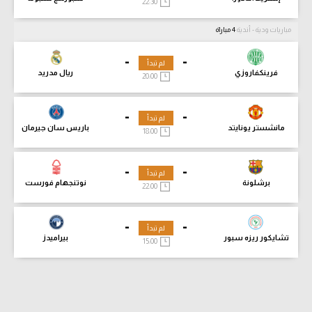
22:30
مباريات ودية - أندية
4 مباراة
-
-
لم تبدأ
فرينكفاروزي
ريال مدريد
20:00
-
-
لم تبدأ
مانشستر يونايتد
باريس سان جيرمان
18:00
-
-
لم تبدأ
برشلونة
نوتنجهام فورست
22:00
-
-
لم تبدأ
تشايكور ريزه سبور
بيراميدز
15:00