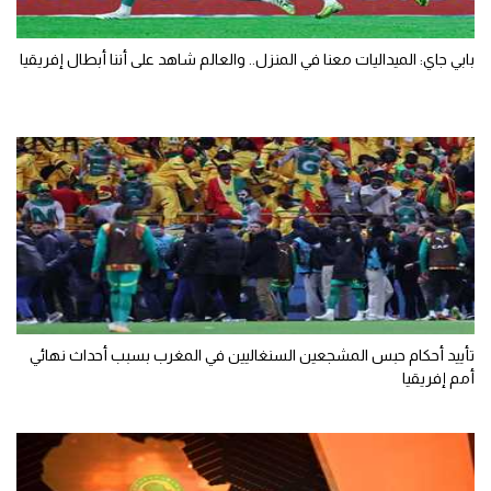
بابي جاي: الميداليات معنا في المنزل.. والعالم شاهد على أننا أبطال إفريقيا
تأييد أحكام حبس المشجعين السنغاليين في المغرب بسبب أحداث نهائي
أمم إفريقيا