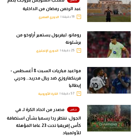
عبد الرحمن رمضان من الداخلية
19 دقيقة |
الدوري المصري
رومانو: ليفربول يستعير أراوخو من
برشلونة
25 دقيقة |
الدوري الإنجليزي
مواعيد مباريات السبت 8 أغسطس -
فرينكفاروزي ضد ريال مدريد.. ودربي
إيطاليا
57 دقيقة |
الكرة الأوروبية
مصدر من اتحاد الكرة لـ في
الجول: ننتظر ردا رسميا بشأن استضافة
كأس إفريقيا تحت 23 عاما المؤهلة
للأولمبياد