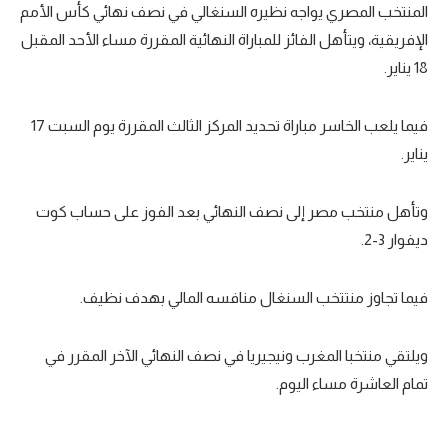
المنتخب المصري يواجه نظيره السنغالي في نصف نهائي كأس الأمم
تحليل في الجول
الإفريقية، ويتأهل الفائز للمباراة النهائية المقررة مساء الأحد المقبل
18
يناير.
حكايات في الجول
كويز في الجول
فيما يلعب الخاسر مباراة تحديد المركز الثالث المقررة يوم السبت
17
فيديو في الجول
يناير.
وتأهل منتخب مصر إلى نصف النهائي بعد الفوز على حساب كوت
ديفوار
3
-
2
.
فيما تجاوز منتتخب السنغال منافسه المالي بهدف نظيف.
ويلتقي منتخبا المغرب ونيجيريا في نصف النهائي الآخر المقرر في
تمام العاشرة مساء اليوم.