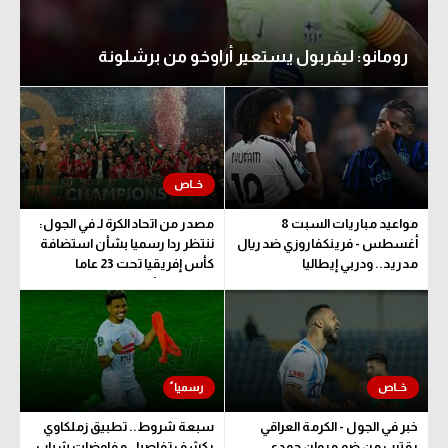
رومانو: ليفربول يستعير أراوخو من برشلونة
مواعيد مباريات السبت 8
مصدر من اتحاد الكرة لـ في الجول:
أغسطس - فرينكفاروزي ضد ريال
ننتظر ردا رسميا بشأن استضافة
مدريد.. ودربي إيطاليا
كأس إفريقيا تحت 23 عاما
المؤهلة للأولمبياد
خبر في الجول - الكرمة العراقي
سبعة شروط.. تطبيق زملكاوي
يقترب من ضم مروان حمدي
يكشف تفاصيل مفاوضات شباب