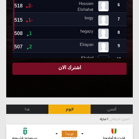
أمس
اليوم
غدا
الدوري البرتغالي
1 مباراة
-
-
لم تبدأ
إشتريلا أمادورا
سبورتنج لشبونة