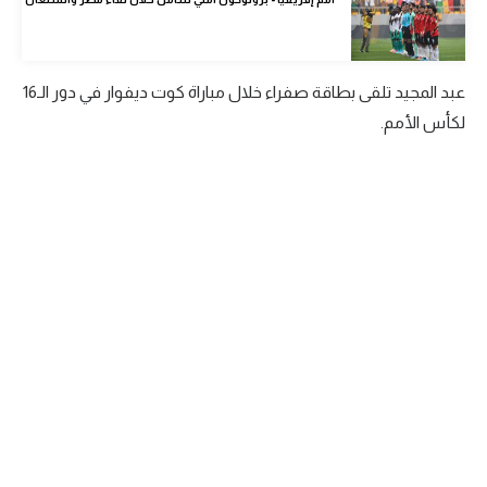
الوطن العربي
في المونديال
عبد المجيد تلقى بطاقة صفراء خلال مباراة كوت ديفوار في دور الـ
16
رياضة نسائية
لكأس الأمم.
آسيا
أمريكا
ركن الألعاب
أقسام خاصة
Gamers
ميركاتو
تحقيق في الجول
تقرير في الجول