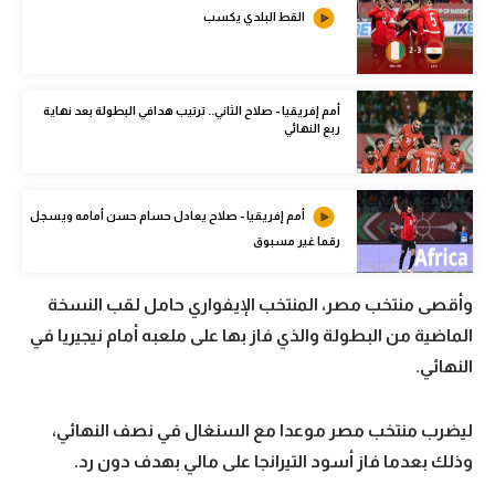
القط البلدي يكسب
الوطن العربي
في المونديال
رياضة نسائية
أمم إفريقيا - صلاح الثاني.. ترتيب هدافي البطولة بعد نهاية
ربع النهائي
آسيا
أمريكا
أمم إفريقيا - صلاح يعادل حسام حسن أمامه ويسجل
ركن الألعاب
رقما غير مسبوق
وأقصى منتخب مصر، المنتخب الإيفواري حامل لقب النسخة
أقسام خاصة
الماضية من البطولة والذي فاز بها على ملعبه أمام نيجيريا في
Gamers
النهائي.
ميركاتو
ليضرب منتخب مصر موعدا مع السنغال في نصف النهائي،
تحقيق في الجول
وذلك بعدما فاز أسود التيرانجا على مالي بهدف دون رد.
تقرير في الجول