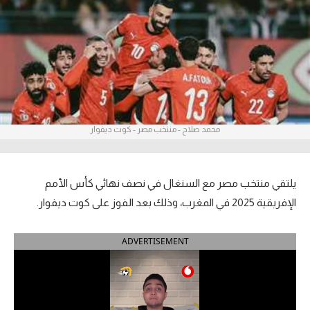
آراء حرة
ركن الألعاب
بطولات
أمريكا 2026
محمد صلاح - منتخب مصر - كوت ديفوار
الدوري المصري
الدوري الإنجليزي الممتاز
يلتقي منتخب مصر مع السنغال في نصف نهائي كأس الأمم
الإفريقية 2025 في المغرب، وذلك بعد الفوز على كوت ديفوار.
الدوري الإسباني
ADVERTISEMENT
الدوري الإيطالي
الدوري الألماني
الدوري الفرنسي