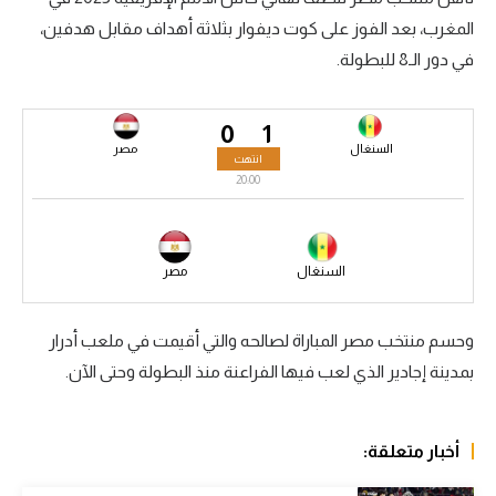
المغرب، بعد الفوز على كوت ديفوار بثلاثة أهداف مقابل هدفين،
سعودي في الجول
في دور الـ8 للبطولة.
الدوري الإنجليزي
الدوري الإسباني
0
1
السنغال
مصر
انتهت
دوري أبطال أوروبا
20:00
القسم الثاني
رياضات أخرى
السنغال
مصر
أمم إفريقيا
وحسم منتخب مصر المباراة لصالحه والتي أقيمت في ملعب أدرار
كرة السلة الأمريكية
بمدينة إجادير الذي لعب فيها الفراعنة منذ البطولة وحتى الآن.
كرة سلة
كرة يد
أخبار متعلقة:
كرة طائرة