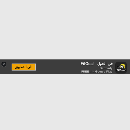
في الجول - FilGoal
×
الى التطبيق
Sarmady
FREE - In Google Play