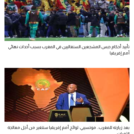
تأييد أحكام حبس المشجعين السنغاليين في المغرب بسبب أحداث نهائي
أمم إفريقيا
بعد زيارته للمغرب.. موتسيبي: لوائح أمم إفريقيا ستتغير من أجل معالجة
الثغرات