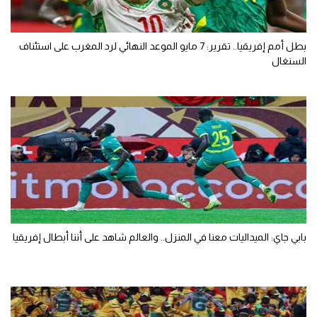
بطل أمم إفريقيا.. تقرير: 7 مايو الموعد النهائي لرد المغرب على استئناف
السنغال
بابي جاي: الميداليات معنا في المنزل.. والعالم شاهد على أننا أبطال إفريقيا