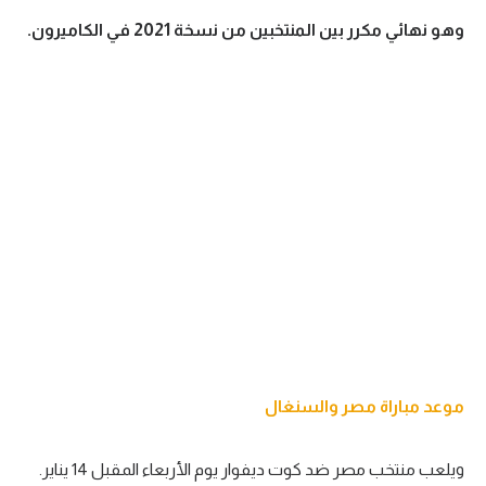
وهو نهائي مكرر بين المنتخبين من نسخة 2021 في الكاميرون.
تحليل في الجول
حكايات في الجول
كويز في الجول
فيديو في الجول
موعد مباراة مصر والسنغال
ويلعب منتخب مصر ضد كوت ديفوار يوم الأربعاء المقبل 14 يناير.