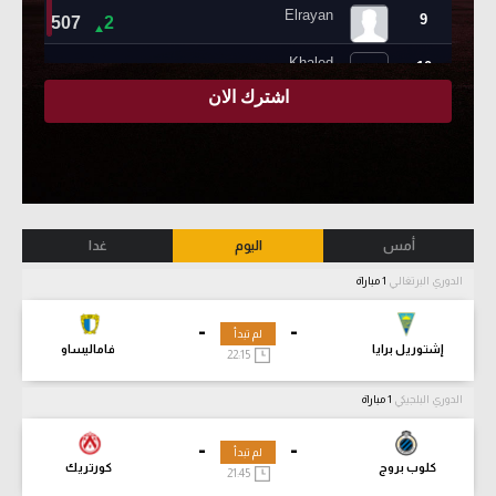
أمس
اليوم
غدا
الدوري البرتغالي
1 مباراة
-
-
لم تبدأ
إشتوريل برايا
فاماليساو
22:15
الدوري البلجيكي
1 مباراة
-
-
لم تبدأ
كلوب بروج
كورتريك
21:45