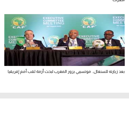
بعد زيارته للسنغال.. موتسيبي يزور المغرب لبحث أزمة لقب أمم إفريقيا