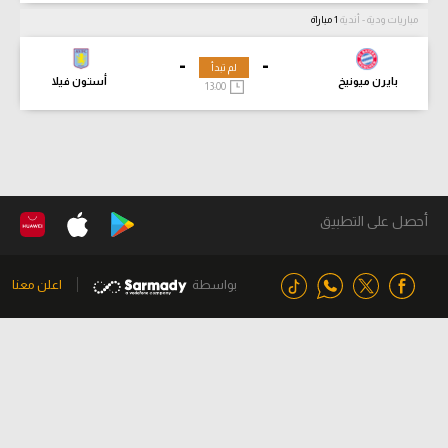
مباريات ودية - أندية
1 مباراة
-
-
لم تبدأ
بايرن ميونيخ
أستون فيلا
13:00
أحصل على التطبيق
بواسطة
اعلن معنا