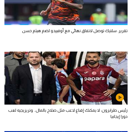
تقرير: سلتيك توصل لاتفاق نهائي مع أوفييدو لضم هيثم حسن
رئيس طرابزون: لا يمكنك إقناع لاعب مثل صلاح بالمال.. وتريزيجيه لعب
دورا إيجابيا