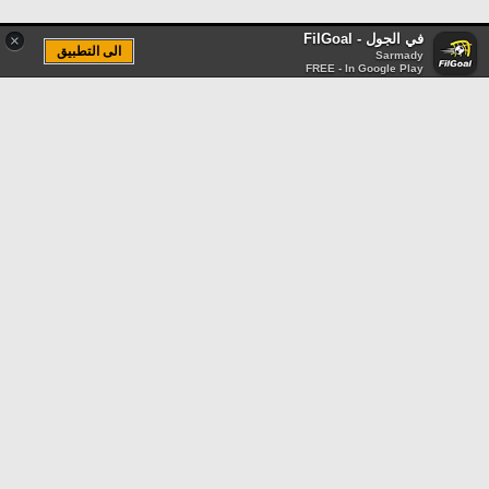
في الجول - FilGoal
×
الى التطبيق
Sarmady
FREE - In Google Play