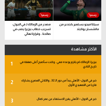
سيلتا فيجو يستعير بايندير من
مصدر من الزمالك لـ في الجول:
مانشستر يونايتد
تسريب خطاب بيزيرا يصب في
صالحنا.. وقرارنا نهائي
الأكثر مشاهدة
بيزيرا: الزمالك لم يلتزم بوعده معي.. وكنت سأصبح أغلى صفقة في
1
تاريخ النادي
خبر في الجول - الأهلي يبدأ من دور الـ 32.. والثلاثي المصري يشارك
2
قاريا من التمهيدي الأول
خبر في الجول – الأهلي يقرر الاستنغاء عن عمر كمال
3