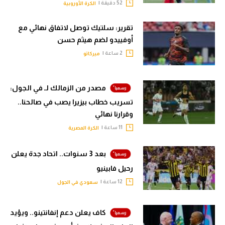
52 دقيقة |
الكرة الأوروبية
تقرير: سلتيك توصل لاتفاق نهائي مع
أوفييدو لضم هيثم حسن
2 ساعة |
ميركاتو
مصدر من الزمالك لـ في الجول:
تسريب خطاب بيزيرا يصب في صالحنا..
وقرارنا نهائي
11 ساعة |
الكرة المصرية
بعد 3 سنوات.. اتحاد جدة يعلن
رحيل فابينيو
12 ساعة |
سعودي في الجول
كاف يعلن دعم إنفانتينو.. ويؤيد