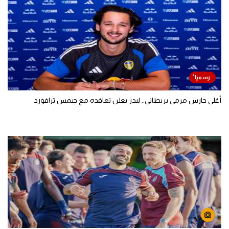
أغلى حارس مرمى بريطاني.. ليدز يعلن تعاقده مع جيمس ترافورد