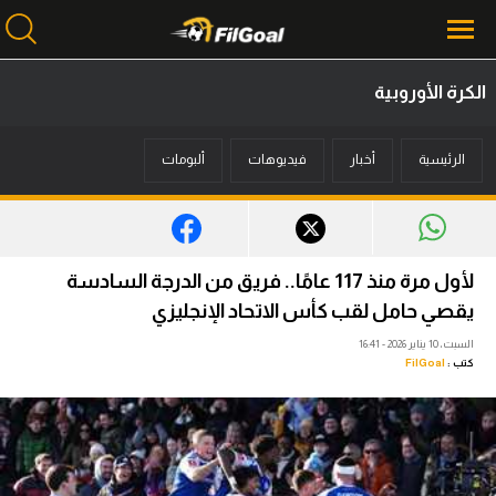
الكرة الأوروبية
محتوى إخباري
الرئيسية
أخبار
فيديوهات
ألبومات
الرئيسية
أخبار
مباريات
لأول مرة منذ 117 عامًا.. فريق من الدرجة السادسة
ميركاتو
يقصي حامل لقب كأس الاتحاد الإنجليزي
السبت، 10 يناير 2026 - 16:41
فانتازي في الجول
كتب :
FilGoal
مسابقة التوقعات
فيديوهات
عدسات