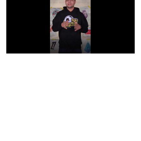
الدوري السعودي للمحترفين
دوري أبطال أوروبا
دوري أبطال إفريقيا
كل البطولات
أقسام
الكرة المصرية
الدوري المصري
الكرة الأوروبية
الكرة الإفريقية
منتخب مصر