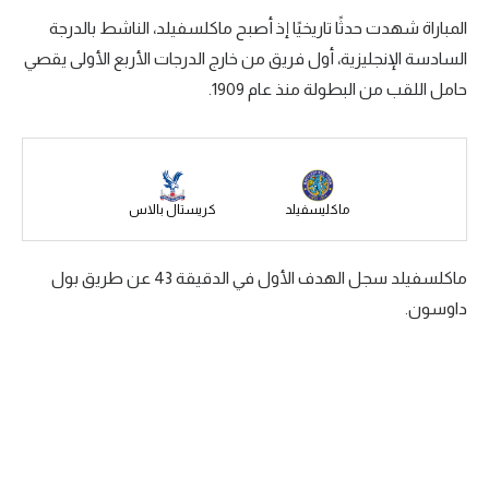
المباراة شهدت حدثًا تاريخيًا إذ أصبح ماكلسفيلد، الناشط بالدرجة
سعودي في الجول
السادسة الإنجليزية، أول فريق من خارج الدرجات الأربع الأولى يقصي
الدوري الإنجليزي
حامل اللقب من البطولة منذ عام 1909.
الدوري الإسباني
دوري أبطال أوروبا
القسم الثاني
ماكليسفيلد
كريستال بالاس
رياضات أخرى
ماكلسفيلد سجل الهدف الأول في الدقيقة 43 عن طريق بول
أمم إفريقيا
داوسون.
كرة السلة الأمريكية
كرة سلة
كرة يد
كرة طائرة