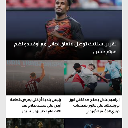
تقرير: سلتيك توصل لاتفاق نهائي مع أوفييدو لضم
هيثم حسن
إبراهيم عادل يصنع هدفا في فوز
رئيس بلدية أراكلي يعرض قطعة
نورشيلاند على فالور بتصفيات
أرض على محمد صلاح بعد
دوري المؤتمر الأوروبي
الانضمام لـ طرابزون سبور