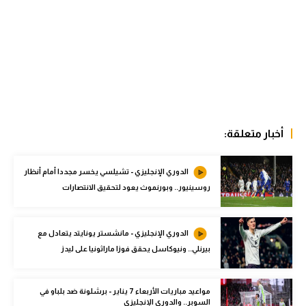
الوطن العربي
في المونديال
رياضة نسائية
آسيا
أمريكا
أخبار متعلقة:
ركن الألعاب
الدوري الإنجليزي - تشيلسي يخسر مجددا أمام أنظار
روسينيور.. وبورنموث يعود لتحقيق الانتصارات
أقسام خاصة
Gamers
الدوري الإنجليزي - مانشستر يونايتد يتعادل مع
ميركاتو
بيرنلي.. ونيوكاسل يحقق فوزا ماراثونيا على ليدز
تحقيق في الجول
مواعيد مباريات الأربعاء 7 يناير - برشلونة ضد بلباو في
تقرير في الجول
السوبر.. والدوري الإنجليزي