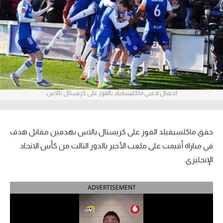
آراء حرة
ركن الألعاب
بطولات
أمريكا 2026
احتفال لاعبي ماكليسفيلد بالفوز على كريستال بالاس
الدوري المصري
الدوري الإنجليزي الممتاز
حقق ماكلسيفيلد الفوز على كريستال بالاس بهدفين مقابل هدف
في مباراة أقيمت على ملعب الأخير بالدور الثالث من كأس الاتحاد
الدوري الإسباني
الإنجليزي.
الدوري الإيطالي
ADVERTISEMENT
الدوري الألماني
الدوري الفرنسي