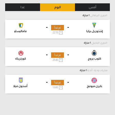
أمس
اليوم
غدا
الدوري البرتغالي
1 مباراة
-
-
لم تبدأ
إشتوريل برايا
فاماليساو
22:15
الدوري البلجيكي
1 مباراة
-
-
لم تبدأ
كلوب بروج
كورتريك
21:45
مباريات ودية - أندية
1 مباراة
-
-
لم تبدأ
بايرن ميونيخ
أستون فيلا
13:00