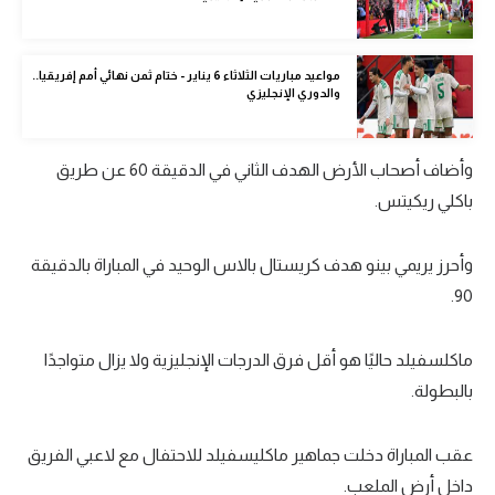
تحليل في الجول
حكايات في الجول
مواعيد مباريات الثلاثاء 6 يناير - ختام ثمن نهائي أمم إفريقيا..
والدوري الإنجليزي
كويز في الجول
فيديو في الجول
وأضاف أصحاب الأرض الهدف الثاني في الدقيقة 60 عن طريق
باكلي ريكيتس.
وأحرز يريمي بينو هدف كريستال بالاس الوحيد في المباراة بالدقيقة
90.
ماكلسفيلد حاليًا هو أقل فرق الدرجات الإنجليزية ولا يزال متواجدًا
بالبطولة.
عقب المباراة دخلت جماهير ماكليسفيلد للاحتفال مع لاعبي الفريق
داخل أرض الملعب.