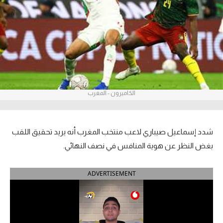
آراء حرة
ركن الألعاب
بطولات
أمريكا 2026
الكاميرون - المغرب
الدوري المصري
الدوري الإنجليزي الممتاز
شدد إسماعيل صيباري لاعب منتخب المغرب أنه يريد تحقيق اللقب
بغض النظر عن هوية المنافس في نصف النهائي.
الدوري الإسباني
ADVERTISEMENT
الدوري الإيطالي
الدوري الألماني
الدوري الفرنسي