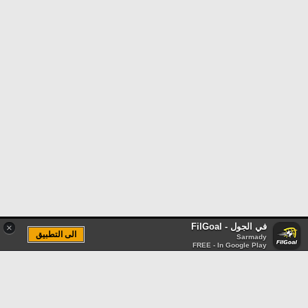
في الجول - FilGoal
×
الى التطبيق
Sarmady
FREE - In Google Play