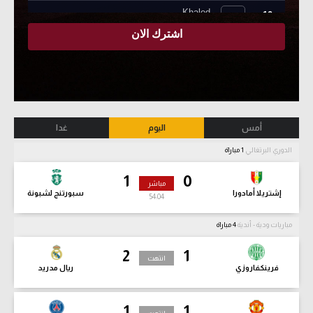
أمس
اليوم
غدا
الدوري البرتغالي
1 مباراة
1
0
مباشر
إشتريلا أمادورا
سبورتنج لشبونة
54:06
مباريات ودية - أندية
4 مباراة
2
1
انتهت
فرينكفاروزي
ريال مدريد
1
1