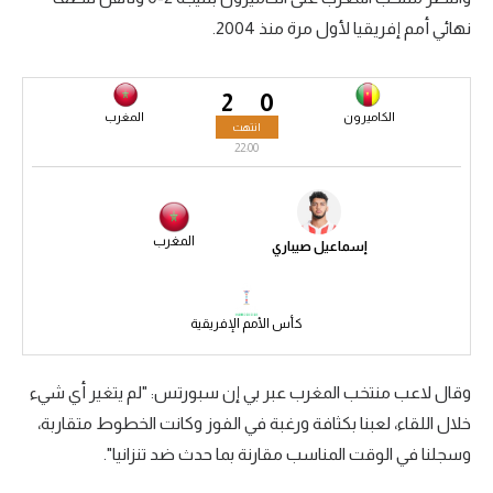
نهائي أمم إفريقيا لأول مرة منذ 2004.
سعودي في الجول
الدوري الإنجليزي
2
0
الدوري الإسباني
الكاميرون
المغرب
انتهت
22:00
دوري أبطال أوروبا
القسم الثاني
المغرب
إسماعيل صيباري
رياضات أخرى
أمم إفريقيا
كأس الأمم الإفريقية
كرة السلة الأمريكية
كرة سلة
وقال لاعب منتخب المغرب عبر بي إن سبورتس: "لم يتغير أي شيء
خلال اللقاء، لعبنا بكثافة ورغبة في الفوز وكانت الخطوط متقاربة،
كرة يد
وسجلنا في الوقت المناسب مقارنة بما حدث ضد تنزانيا".
كرة طائرة