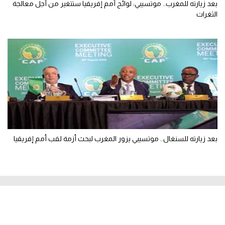
بعد زيارته للمغرب.. موتسيبي: لوائح أمم إفريقيا ستتغير من أجل معالجة
الثغرات
بعد زيارته للسنغال.. موتسيبي يزور المغرب لبحث أزمة لقب أمم إفريقيا