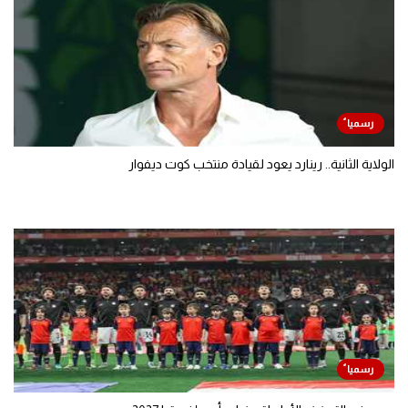
الولاية الثانية.. رينارد يعود لقيادة منتخب كوت ديفوار