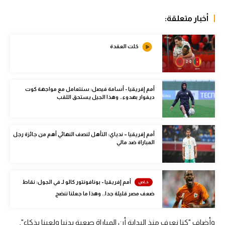
الوطن العربي
أخبار متعلقة:
في المونديال
حُلت العقدة
رياضة نسائية
آسيا
أمريكا
أمم إفريقيا - أسامة فيصل: سنتعامل مع مواجهة كوت
ديفوار بهدوء.. وهذا الجيل يستحق اللقب
ركن الألعاب
أمم إفريقيا – ندياي: التأهل لنصف النهائي أهم من جائزة رجل
المباراة ضد مالي
أقسام خاصة
Gamers
ميركاتو
أمم إفريقيا - بونافونتور كالو لـ في الجول: نقاط
ضعف مصر قليلة جدا.. وهذا ما جعلنا ننضج
تحقيق في الجول
تقرير في الجول
وأضاف "كنا نعرف منذ البداية أن المباراة صعبة بدنيا ولعبنا بذكاء",