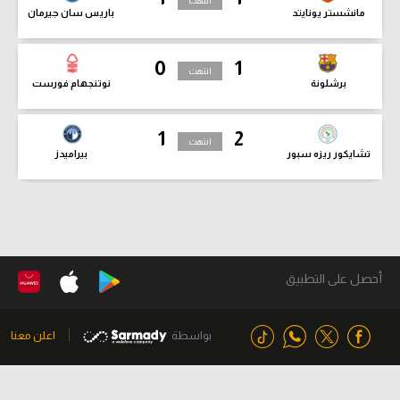
انتهت
مانشستر يونايتد
باريس سان جيرمان
0
1
انتهت
برشلونة
نوتنجهام فورست
1
2
انتهت
تشايكور ريزه سبور
بيراميدز
أحصل على التطبيق
بواسطة
اعلن معنا