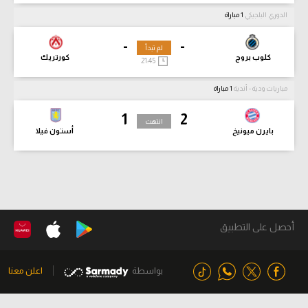
الدوري البلجيكي
1 مباراة
-
-
لم تبدأ
كلوب بروج
كورتريك
21:45
مباريات ودية - أندية
1 مباراة
1
2
انتهت
بايرن ميونيخ
أستون فيلا
أحصل على التطبيق
بواسطة
اعلن معنا