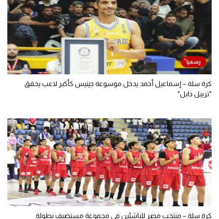
كرة سلة – إسماعيل أحمد يدخل موسوعة جينيس كأكبر لاعب يحقق
"تريبل دابل"
كرة سلة – منتخب مصر للناشئين في مجموعة مستضيف بطولة