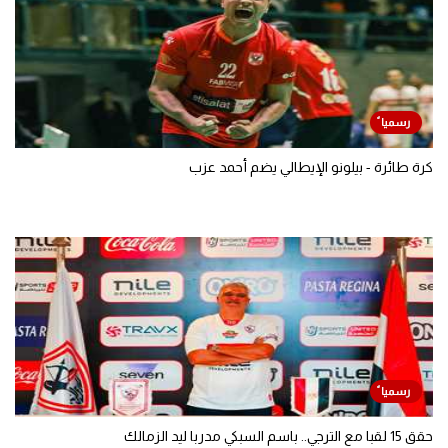
كرة طائرة - بيلونو الإيطالي يضم أحمد عزب
حقق 15 لقبا مع الترجي.. باسم السبكي مدربا ليد الزمالك