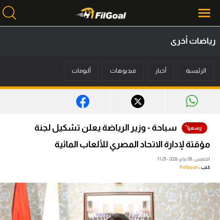
رياضات أخرى
محتوى إخباري
الرئيسية
أخبار
فيديوهات
ألبومات
الرئيسية
أخبار
مباريات
سباحة - وزير الرياضة يعلن تشكيل لجنة
ميركاتو
مؤقتة لإدارة الاتحاد المصري للألعاب المائية
فانتازي في الجول
الخميس، 08 يناير 2026 - 11:29
كتب :
FilGoal
مسابقة التوقعات
فيديوهات
عدسات