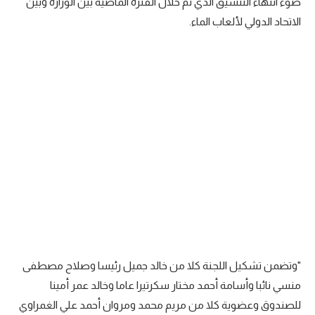
ضوء انتهاء التنسيق الذي تم خلال الفترة الماضية بين الوزارة وبين
تحليل في الجول
الاتحاد الدولي لألعاب الماء.
حكايات في الجول
كويز في الجول
فيديو في الجول
"وتضمن تشكيل اللجنة كلا من خالد جميل رئيسا وصلاح مصطفى
منسي نائبا وأسامة أحمد مختار سكرتيرا عاما وخالد عمر أمينا
للصندوق وعضوية كلا من مريم محمد ومروان أحمد علي الغمراوي