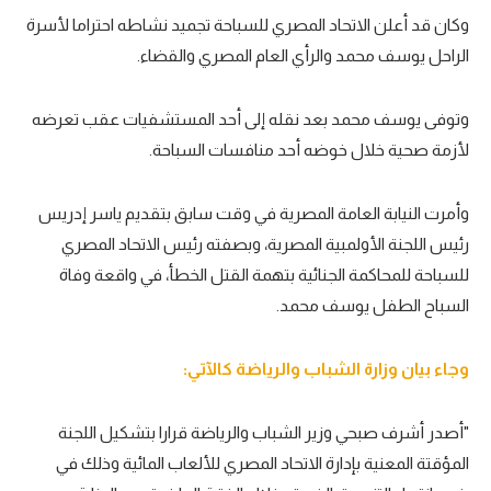
الوطن العربي
وكان قد أعلن الاتحاد المصري للسباحة تجميد نشاطه احتراما لأسرة
الراحل يوسف محمد والرأي العام المصري والقضاء.
في المونديال
رياضة نسائية
وتوفى يوسف محمد بعد نقله إلى أحد المستشفيات عقب تعرضه
لأزمة صحية خلال خوضه أحد منافسات السباحة.
آسيا
أمريكا
وأمرت النيابة العامة المصرية في وقت سابق بتقديم ياسر إدريس
ركن الألعاب
رئيس اللجنة الأولمبية المصرية، وبصفته رئيس الاتحاد المصري
للسباحة للمحاكمة الجنائية بتهمة القتل الخطأ، في واقعة وفاة
السباح الطفل يوسف محمد.
أقسام خاصة
Gamers
وجاء بيان وزارة الشباب والرياضة كالآتي:
ميركاتو
"أصدر أشرف صبحي وزير الشباب والرياضة قرارا بتشكيل اللجنة
تحقيق في الجول
المؤقتة المعنية بإدارة الاتحاد المصري للألعاب المائية وذلك في
تقرير في الجول