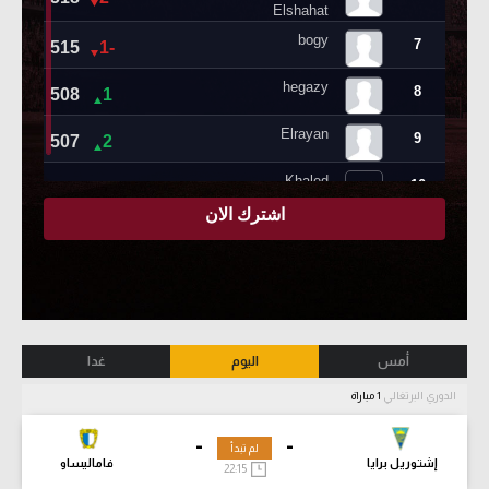
أمس
اليوم
غدا
الدوري البرتغالي
1 مباراة
-
-
لم تبدأ
إشتوريل برايا
فاماليساو
22:15