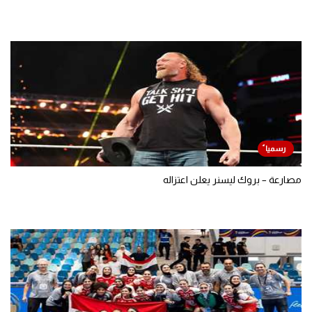
مصارعة – بروك ليسنر يعلن اعتزاله