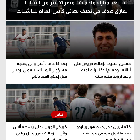
يد - بعد مباراة ملحمية.. مصر تخسر من إسبانيا
بفارق هدف في نصف نهائي كأس العالم للناشئات
حسين السيد: الزمالك حريص على
بعد 14 عاما.. أنس وائل يهاجم
أبنائه.. وجميع الاختيارات تمت
مسؤولي الزمالك: أبلغوني برحيلي
وفقا لرؤية فنية بحتة
قبل إغلاق القيد بأيام
قائمة ريال مدريد - ظهور برناردو
خبر في الجول - على رأسهم أنس
سيلفا لأول مرة في مواجهة
وائل.. الزمالك يقرر رحيل رباعي
فرينتشفاروشي
فريق الشباب