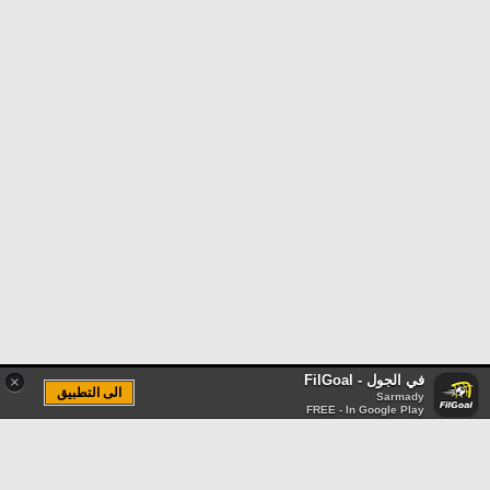
في الجول - FilGoal
×
الى التطبيق
Sarmady
FREE - In Google Play