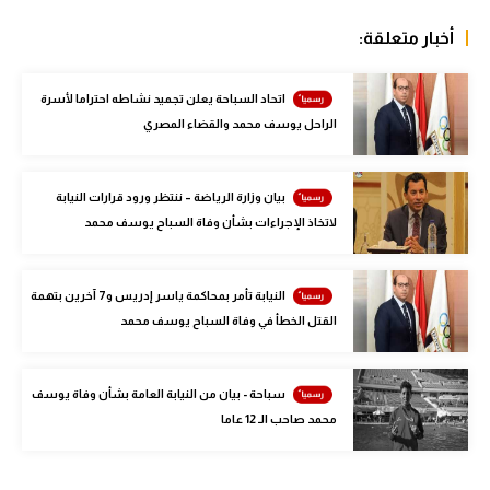
سعودي في الجول
أخبار متعلقة:
الدوري الإنجليزي
اتحاد السباحة يعلن تجميد نشاطه احتراما لأسرة
الدوري الإسباني
الراحل يوسف محمد والقضاء المصري
دوري أبطال أوروبا
بيان وزارة الرياضة – ننتظر ورود قرارات النيابة
القسم الثاني
لاتخاذ الإجراءات بشأن وفاة السباح يوسف محمد
رياضات أخرى
أمم إفريقيا
النيابة تأمر بمحاكمة ياسر إدريس و7 آخرين بتهمة
القتل الخطأ في وفاة السباح يوسف محمد
كرة السلة الأمريكية
كرة سلة
سباحة - بيان من النيابة العامة بشأن وفاة يوسف
محمد صاحب الـ 12 عاما
كرة يد
كرة طائرة