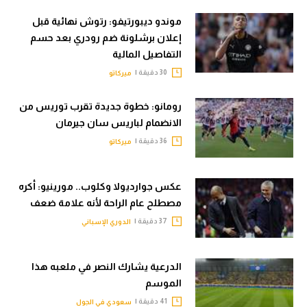
موندو ديبورتيفو: رتوش نهائية قبل
إعلان برشلونة ضم رودري بعد حسم
التفاصيل المالية
30 دقيقة |
ميركاتو
رومانو: خطوة جديدة تقرب توريس من
الانضمام لباريس سان جيرمان
36 دقيقة |
ميركاتو
عكس جوارديولا وكلوب.. مورينيو: أكره
مصطلح عام الراحة لأنه علامة ضعف
37 دقيقة |
الدوري الإسباني
الدرعية يشارك النصر في ملعبه هذا
الموسم
41 دقيقة |
سعودي في الجول