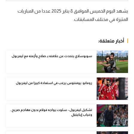
سعودي في الجول
يشهد اليوم الخميس الموافق
8
يناير
2025
عددا من المباريات
المثيرة في مختلف المسابقات.
الدوري الإنجليزي
الدوري الإسباني
أخبار متعلقة:
دوري أبطال أوروبا
القسم الثاني
سوبوسلاي يتحدث عن علاقته بـ صلاح وأزمته مع ليفربول
رياضات أخرى
أمم إفريقيا
رومانو: يوفنتوس يرغب في استعادة كييزا من ليفربول
كرة السلة الأمريكية
كرة سلة
تشكيل ليفربول - سلوت يواجه فولام بدون مهاجم صريح..
وغياب إيكيتيكي
كرة يد
كرة طائرة