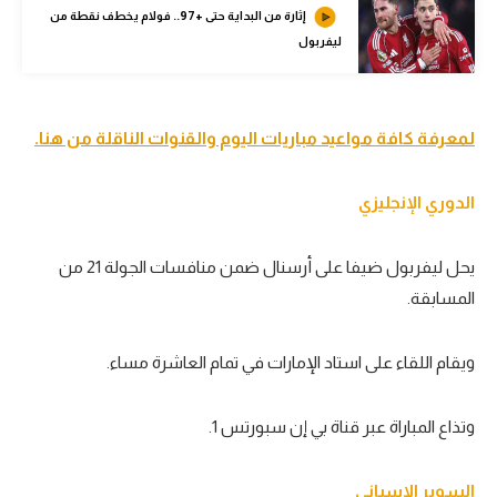
إثارة من البداية حتى +97.. فولام يخطف نقطة من
الوطن العربي
ليفربول
في المونديال
رياضة نسائية
لمعرفة كافة مواعيد مباريات اليوم والقنوات الناقلة من هنا.
آسيا
أمريكا
الدوري الإنجليزي
ركن الألعاب
يحل ليفربول ضيفا على أرسنال ضمن منافسات الجولة
21
من
المسابقة.
أقسام خاصة
Gamers
ويقام اللقاء على استاد الإمارات في تمام العاشرة مساء.
ميركاتو
وتذاع المباراة عبر قناة بي إن سبورتس
1
.
تحقيق في الجول
تقرير في الجول
السوبر الإسباني