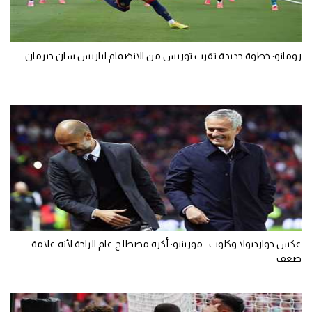
رومانو: خطوة جديدة تقرب توريس من الانضمام لباريس سان جيرمان
عكس جوارديولا وكلوب.. مورينيو: أكره مصطلح عام الراحة لأنه علامة
ضعف