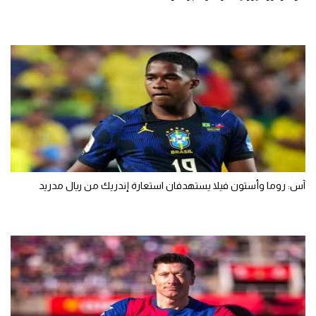
آس: روما وأستون فيلا يستهدفان استعارة إندريك من ريال مدريد