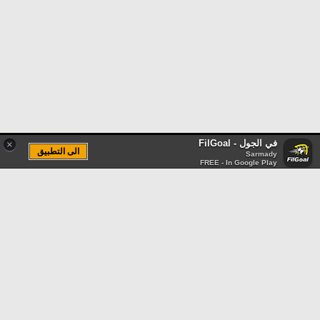
في الجول - FilGoal
×
الى التطبيق
Sarmady
FREE - In Google Play