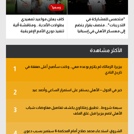
"متحمس للمشاركة في
كاف يعلن مواعيد تمهيدي
التدريبات".. منصف بقرار ينضم
بطولات الأندية.. ومناقشة آلية
إلى معسكر الأهلي في إسبانيا
تنفيذ دوري الأمم الإفريقية
المقترح
الأكثر مشاهدة
بيزيرا: الزمالك لم يلتزم بوعده معي.. وكنت سأصبح أغلى صفقة في
1
تاريخ النادي
خبر في الجول – الأهلي يستقر على استمرار الساعي وأحمد عيد
2
سبعة شروط.. تطبيق زملكاوي يكشف تفاصيل مفاوضات شباب
3
الأهلي لضم بيزيرا قبل غلق الملف
الشروق: استدعاء محمد صلاح أمام المحكمة 6 سبتمبر بسبب دعوى
4