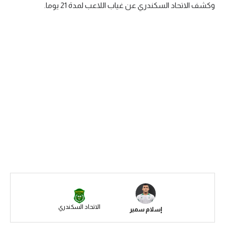
وكشف الاتحاد السكندري عن غياب اللاعب لمدة 21 يوما.
سعودي في الجول
الدوري الإنجليزي
الدوري الإسباني
دوري أبطال أوروبا
القسم الثاني
رياضات أخرى
أمم إفريقيا
كرة السلة الأمريكية
كرة سلة
كرة يد
الاتحاد السكندري
إسلام سمير
كرة طائرة