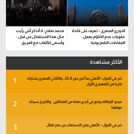
الدوري المصري – تعرف على لائحة
محمد صلاح: لا أتذكر أنني رأيت
عقوبات عدم الالتزام بعمل
مثل هذا الاستقبال من قبل..
المقابلات التلفزيونية
وأسعى للألقاب مع الفريق
الأكثر مشاهدة
خبر في الجول - الأهلي يبدأ من دور الـ 32.. والثلاثي المصري يشارك
1
قاريا من التمهيدي الأول
ميدو: الزمالك وقع في أيدي حفنة من المحتالين.. والتاريخ سيخلد
2
موقفنا
خبر في الجول – الأهلي يقرر الاستنغاء عن عمر كمال
3