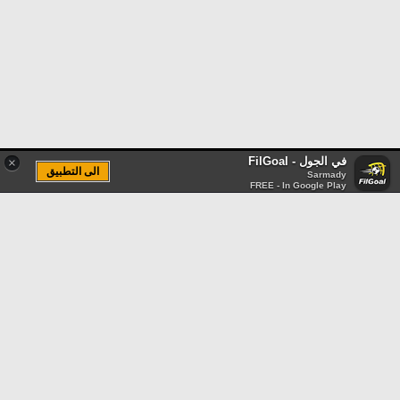
في الجول - FilGoal
×
الى التطبيق
Sarmady
FREE - In Google Play