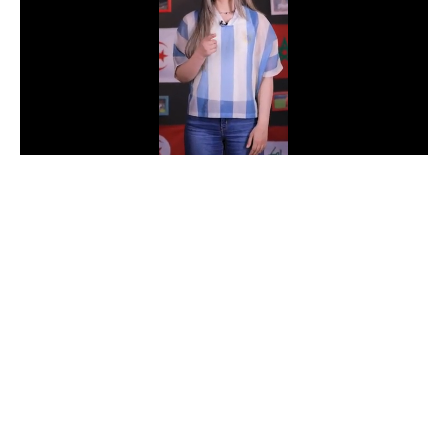
الدوري السعودي للمحترفين
دوري أبطال أوروبا
دوري أبطال إفريقيا
كل البطولات
أقسام
الكرة المصرية
الدوري المصري
الكرة الأوروبية
الكرة الإفريقية
منتخب مصر