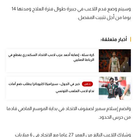
الوطن العربي
وسيتم وضع قدم اللاعب في جبيرة طوال فترة العلاج ومدتها 14
يوما من أجل تثبيت المفصل.
في المونديال
رياضة نسائية
أخبار متعلقة:
آسيا
أمريكا
كرة سلة - إصابة أحمد عزب لاعب الاتحاد السكندري بقطع في
الرباط الصليبي
ركن الألعاب
خبر في الجول - سيراميكا كليوباترا يطلب ضم آماث
أقسام خاصة
نداو لاعب الملعب التونسي
Gamers
وانضم إسلام سمير لصفوف الاتحاد في بداية الموسم الماضي قادما
ميركاتو
من حرس الحدود.
تحقيق في الجول
تقرير في الجول
وشارك اللاعب البالغ من العمر 27 عاما مع الاتحاد في 6 مباريات