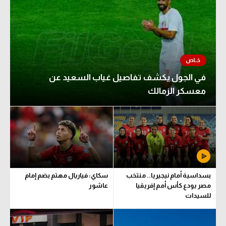
في الجول يكشف تفاصيل غياب السعيد عن
معسكر الزمالك
بسداسية أمام نيجيريا.. منتخب
سكاي: فياريال مهتم بضم إمام
مصر يودع كأس أمم إفريقيا
عاشور
للسيدات