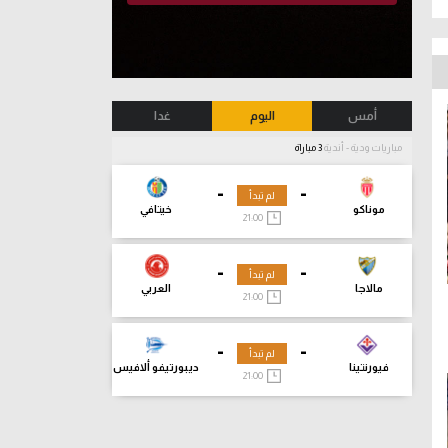
أمس
اليوم
غدا
مباريات ودية - أندية
3 مباراة
-
-
لم تبدأ
موناكو
خيتافي
21:00
-
-
لم تبدأ
مالاجا
العربي
21:00
-
-
لم تبدأ
فيورنتينا
ديبورتيفو ألافيس
21:00