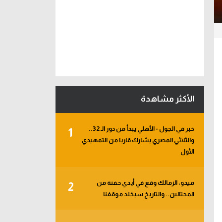
الأكثر مشاهدة
خبر في الجول - الأهلي يبدأ من دور الـ 32..
1
والثلاثي المصري يشارك قاريا من التمهيدي
الأول
ميدو: الزمالك وقع في أيدي حفنة من
2
المحتالين.. والتاريخ سيخلد موقفنا