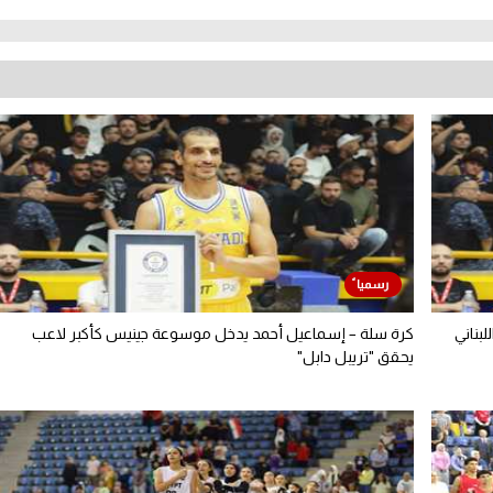
بناني
كرة سلة – إسماعيل أحمد يدخل موسوعة جينيس كأكبر لاعب
يحقق "تريبل دابل"