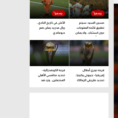
حسين السيد: سيتم
الأغلى في تاريخ النادي..
تطبيق لائحة العقوبات
ريال مدريد يعلن ضم
دون استثناء.. ولا يمكن
ديوماندي
ضغط أو ليّ ذراع الزمالك
قرعة دوري أبطال
قرعة الكونفدرالية -
إفريقيا - جيبوتي وكينيا..
تحديد منافسي الأهلي
تحديد طريقي الزمالك
المحتملين.. وزد ضد
وبيراميدز إلى المجموعات
ممثل جيبوتي