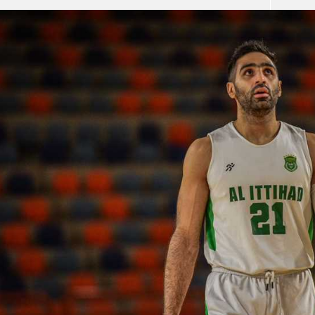
آسيا
دوري أبطال أوروبا
لسعودي للمحترفين
أمريكا
القسم الثاني
ل أوروبا
ركن الألعاب
رياضات أخرى
ل إفريقيا