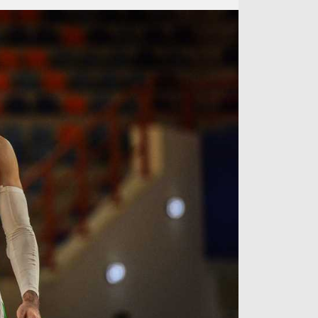
آراء حرة
الدوري ا
ركن الألعاب
دوري أبطا
دوري أبطا
كل البطولات