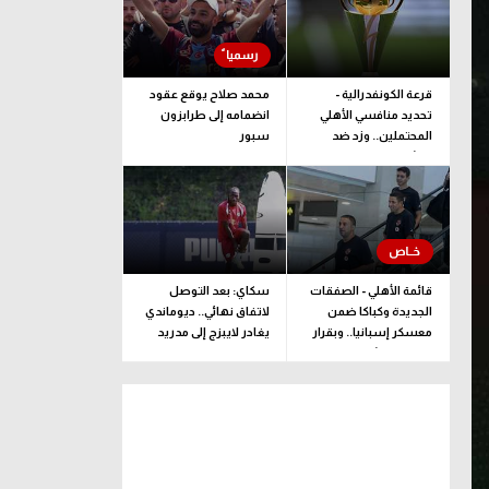
قرعة الكونفدرالية -
محمد صلاح يوقع عقود
تحديد منافسي الأهلي
انضمامه إلى طرابزون
المحتملين.. وزد ضد
سبور
ممثل جيبوتي
قائمة الأهلي - الصفقات
سكاي: بعد التوصل
الجديدة وكباكا ضمن
لاتفاق نهائي.. ديوماندي
معسكر إسبانيا.. وبقرار
يغادر لايبزج إلى مدريد
يلحق بالبعثة