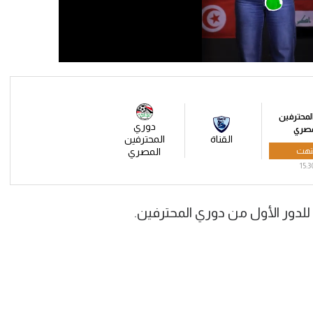
لمحترفين
دوري
مصري
القناة
المحترفين
تهت
المصري
15:3