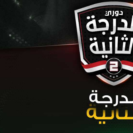
آسيا
دوري أبطال أوروبا
لسعودي للمحترفين
أمريكا
القسم الثاني
ل أوروبا
ركن الألعاب
رياضات أخرى
ل إفريقيا