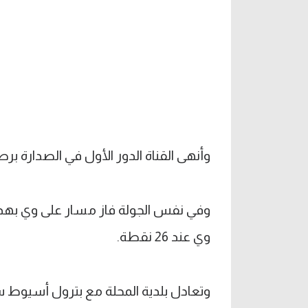
وأنهى القناة الدور الأول في الصدارة برصيد 36 نقطة بهدف سجله محمود حرشة من ركلة
وي عند 26 نقطة.
وتعادل بلدية المحلة مع بترول أسيوط سل