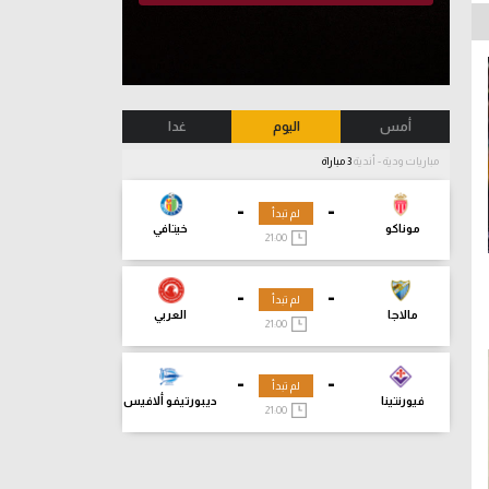
أمس
اليوم
غدا
مباريات ودية - أندية
3 مباراة
-
-
لم تبدأ
موناكو
خيتافي
21:00
-
-
لم تبدأ
مالاجا
العربي
21:00
-
-
لم تبدأ
فيورنتينا
ديبورتيفو ألافيس
21:00