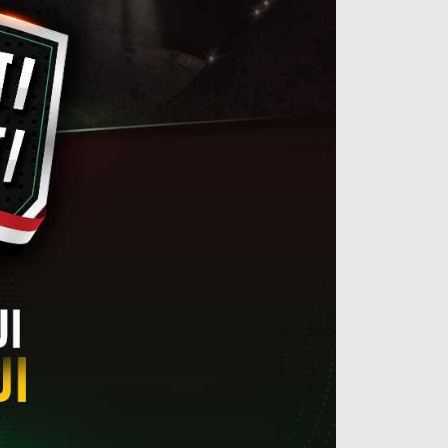
آراء حرة
الدوري ا
ركن الألعاب
دوري أبطا
دوري أبطا
كل البطولات