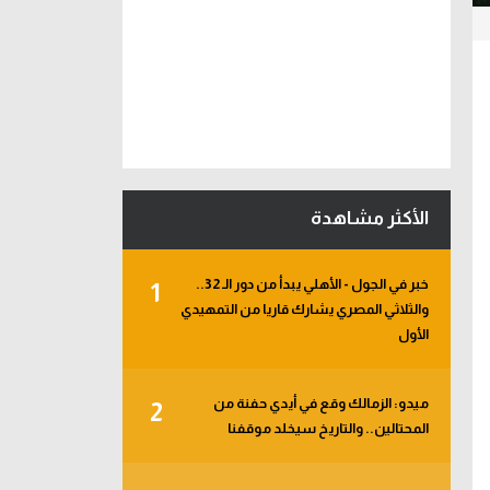
الأكثر مشاهدة
خبر في الجول - الأهلي يبدأ من دور الـ 32..
1
والثلاثي المصري يشارك قاريا من التمهيدي
الأول
ميدو: الزمالك وقع في أيدي حفنة من
2
المحتالين.. والتاريخ سيخلد موقفنا