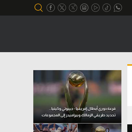
أقسام خاصة
Gamers
يكية
ميركاتو
تحقيق في الجول
تقرير في الجول
تحليل في الجول
حكايات في الجول
قرعة دوري أبطال إفريقيا - جيبوتي وكينيا..
تحديد طريقي الزمالك وبيراميدز إلى المجموعات
كويز في الجول
فيديو في الجول