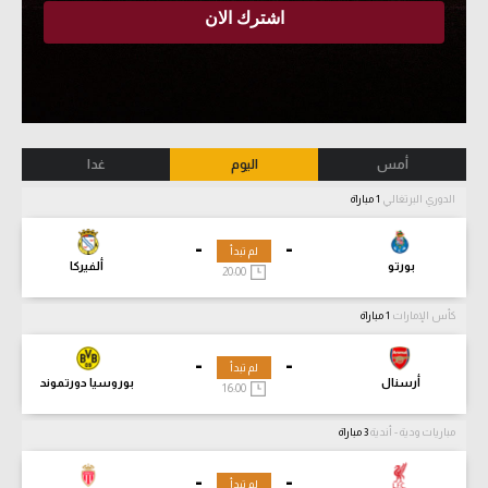
أمس
اليوم
غدا
الدوري البرتغالي
1 مباراة
-
-
لم تبدأ
بورتو
ألفيركا
20:00
كأس الإمارات
1 مباراة
-
-
لم تبدأ
أرسنال
بوروسيا دورتموند
16:00
مباريات ودية - أندية
3 مباراة
-
-
لم تبدأ