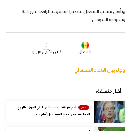
سعودي في الجول
وتأهل منتخب السنغال متصدرا المجموعة الرابعة لدور الـ16
وسيواجه السودان.
الدوري الإنجليزي
الدوري الإسباني
دوري أبطال أوروبا
السنغال
كأس الأمم الإفريقية
القسم الثاني
رياضات أخرى
وجاء بيان الاتحاد السنغالي
أمم إفريقيا
كرة السلة الأمريكية
أخبار متعلقة:
كرة سلة
أمم إفريقيا - مدرب بنين لـ في الجول: بالروح
كرة يد
الجماعية يمكن صنع المستحيل أمام مصر
كرة طائرة