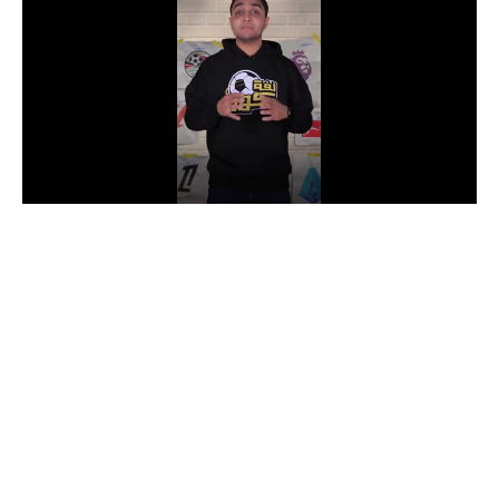
الدوري السعودي للمحترفين
دوري أبطال أوروبا
دوري أبطال إفريقيا
كل البطولات
أقسام
الكرة المصرية
الدوري المصري
الكرة الأوروبية
الكرة الإفريقية
منتخب مصر