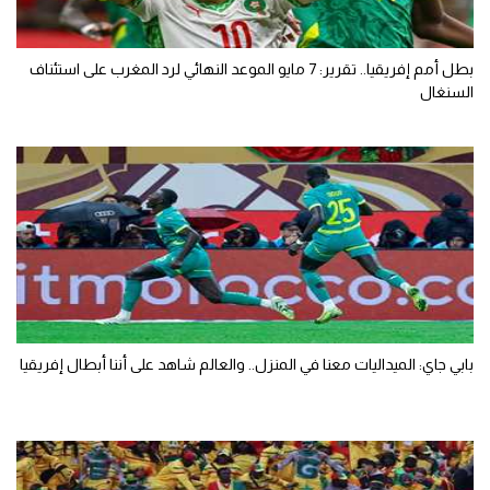
بطل أمم إفريقيا.. تقرير: 7 مايو الموعد النهائي لرد المغرب على استئناف
السنغال
بابي جاي: الميداليات معنا في المنزل.. والعالم شاهد على أننا أبطال إفريقيا