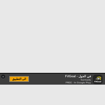
في الجول - FilGoal
×
الى التطبيق
Sarmady
FREE - In Google Play