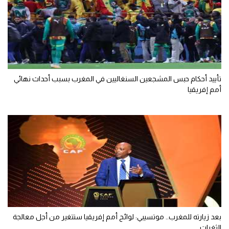
تأييد أحكام حبس المشجعين السنغاليين في المغرب بسبب أحداث نهائي
أمم إفريقيا
بعد زيارته للمغرب.. موتسيبي: لوائح أمم إفريقيا ستتغير من أجل معالجة
الثغرات