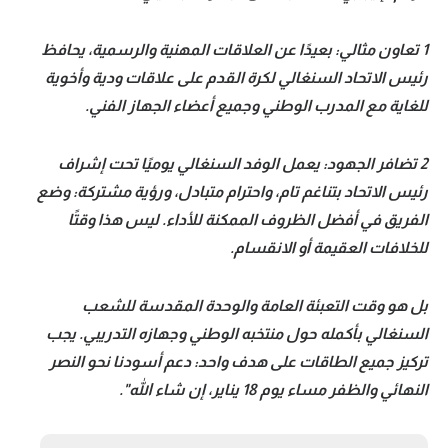
تحليل في الجول
1 تعاون مثالي: بعيدًا عن العلاقات المهنية والرسمية، يحافظ
حكايات في الجول
رئيس الاتحاد السنغالي لكرة القدم على علاقات ودية وأخوية
للغاية مع المدرب الوطني وجميع أعضاء الجهاز الفني.
كويز في الجول
فيديو في الجول
2 تضافر الجهود: يعمل الوفد السنغالي يوميًا تحت إشراف
رئيس الاتحاد بتناغم تام، واحترام متبادل، ورؤية مشتركة: وضع
الفريق في أفضل الظروف الممكنة للأداء. ليس هذا وقتًا
للخلافات العقيمة أو الانقسام.
بل هو وقت التعبئة العامة والوحدة المقدسة للشعب
السنغالي بأكمله حول منتخبه الوطني وجهازه التدريبي. يجب
تركيز جميع الطاقات على هدف واحد: دعم أسودنا نحو النصر
النهائي والظفر مساء يوم 18 يناير، إن شاء الله".