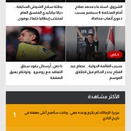
الشروق: استدعاء محمد صلاح
بطلة سلاح الشيش السابقة..
أمام المحكمة 6 سبتمبر بسبب
ديانا بيانكيدي المنسق العام
دعوى أتعاب محاماة
لمنتخب إيطاليا خلفا لـ بوفون
بسبب القائمة الدولية.. عصام عبد
ذا صن: أرسنال يقود سباق
الفتاح يحذر الحكام قبل انطلاق
التعاقد مع روميرو.. وتوتنام يعيق
الموسم
الصفقة
الأكثر مشاهدة
بيزيرا: الزمالك لم يلتزم بوعده معي.. وكنت سأصبح أغلى صفقة في
1
تاريخ النادي