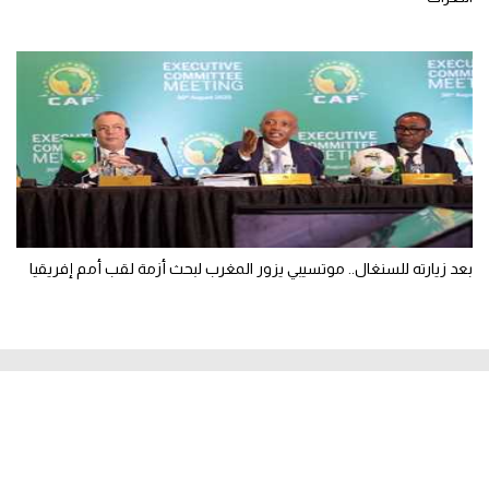
بعد زيارته للسنغال.. موتسيبي يزور المغرب لبحث أزمة لقب أمم إفريقيا