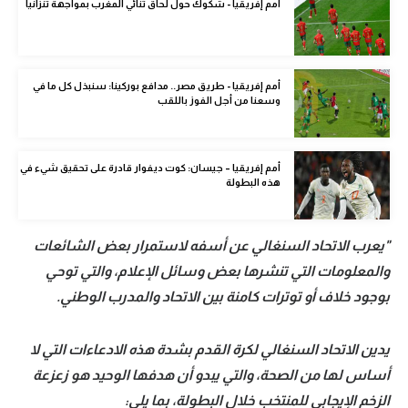
أمم إفريقيا - شكوك حول لحاق ثنائي المغرب بمواجهة تنزانيا
الوطن العربي
في المونديال
أمم إفريقيا - طريق مصر.. مدافع بوركينا: سنبذل كل ما في
رياضة نسائية
وسعنا من أجل الفوز باللقب
آسيا
أمريكا
أمم إفريقيا – جيسان: كوت ديفوار قادرة على تحقيق شيء في
هذه البطولة
ركن الألعاب
"يعرب الاتحاد السنغالي عن أسفه لاستمرار بعض الشائعات
أقسام خاصة
والمعلومات التي تنشرها بعض وسائل الإعلام، والتي توحي
Gamers
بوجود خلاف أو توترات كامنة بين الاتحاد والمدرب الوطني.
ميركاتو
يدين الاتحاد السنغالي لكرة القدم بشدة هذه الادعاءات التي لا
تحقيق في الجول
أساس لها من الصحة، والتي يبدو أن هدفها الوحيد هو زعزعة
تقرير في الجول
الزخم الإيجابي للمنتخب خلال البطولة، بما يلي: