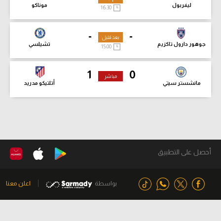
ليفربول
موناكو
16:30
-
-
بعد قليل
جوهور دارول تاكزيم
تشيلسي
15:00
1
0
مباشر
مانشستر سيتي
أتلتيكو مدريد
أحصل على التطبيق
بواسطة
اعلن معنا