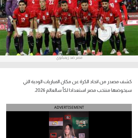
آراء حرة
ركن الألعاب
بطولات
أمريكا 2026
مصر ضد زيمبابوي
الدوري المصري
الدوري الإنجليزي الممتاز
كشف مصدر من اتحاد الكرة عن مكان المباريات الودية التي
سيخوضها منتخب مصر استعدادا لكأ سالعالم 2026.
الدوري الإسباني
ADVERTISEMENT
الدوري الإيطالي
الدوري الألماني
الدوري الفرنسي