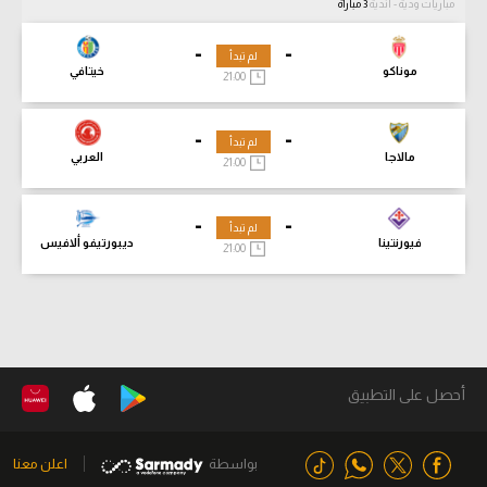
مباريات ودية - أندية
3 مباراة
-
-
لم تبدأ
موناكو
خيتافي
21:00
-
-
لم تبدأ
مالاجا
العربي
21:00
-
-
لم تبدأ
فيورنتينا
ديبورتيفو ألافيس
21:00
أحصل على التطبيق
بواسطة
اعلن معنا