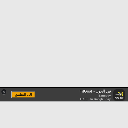
في الجول - FilGoal
×
الى التطبيق
Sarmady
FREE - In Google Play