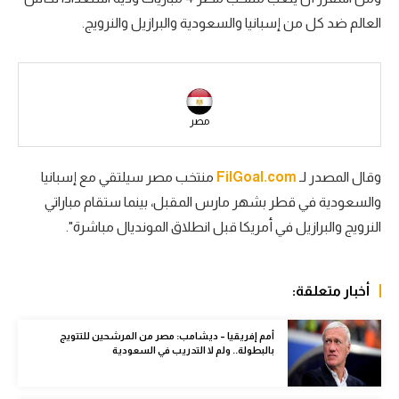
العالم ضد كل من إسبانيا والسعودية والبرازيل والنرويج.
سعودي في الجول
الدوري الإنجليزي
الدوري الإسباني
مصر
دوري أبطال أوروبا
القسم الثاني
وقال المصدر لـ
FilGoal.com
منتخب مصر سيلتقي مع إسبانيا
والسعودية في قطر بشهر مارس المقبل، بينما ستقام مباراتي
رياضات أخرى
النرويج والبرازيل في أمريكا قبل انطلاق المونديال مباشرة".
أمم إفريقيا
كرة السلة الأمريكية
أخبار متعلقة:
كرة سلة
أمم إفريقيا – ديشامب: مصر من المرشحين للتتويج
كرة يد
بالبطولة.. ولم لا التدريب في السعودية
كرة طائرة