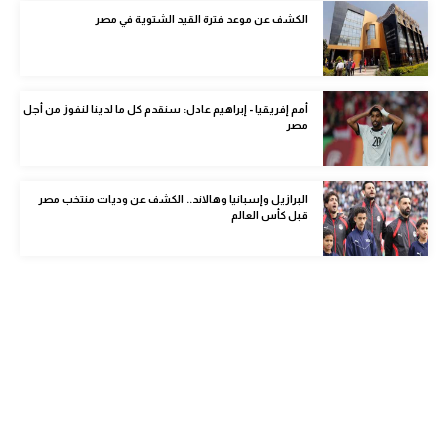
الوطن العربي
الكشف عن موعد فترة القيد الشتوية في مصر
في المونديال
رياضة نسائية
أمم إفريقيا - إبراهيم عادل: سنقدم كل ما لدينا لنفوز من أجل
مصر
آسيا
أمريكا
البرازيل وإسبانيا وهالاند.. الكشف عن وديات منتخب مصر
قبل كأس العالم
ركن الألعاب
أقسام خاصة
Gamers
ميركاتو
تحقيق في الجول
تقرير في الجول