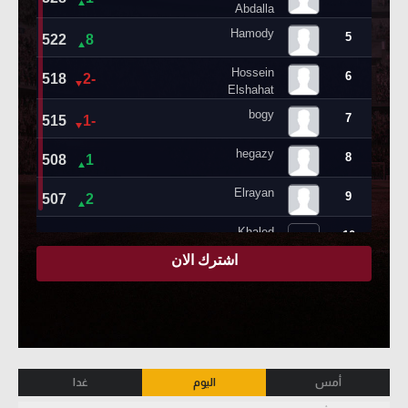
أمس
اليوم
غدا