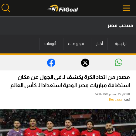
منتخب مصر
محتوى إخباري
الرئيسية
أخبار
فيديوهات
ألبومات
الرئيسية
أخبار
مباريات
مصدر من اتحاد الكرة يكشف لـ في الجول عن مكان
ميركاتو
استضافة مباريات مصر الودية استعدادا لـ كأس العالم
الثلاثاء، 30 ديسمبر 2025 - 14:33
فانتازي في الجول
كتب :
محمد جمال
مسابقة التوقعات
فيديوهات
عدسات