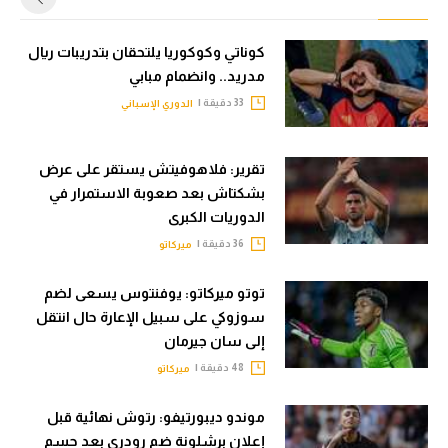
كوناتي وكوكوريا يلتحقان بتدريبات ريال
مدريد.. وانضمام مبابي
33 دقيقة |
الدوري الإسباني
تقرير: فلاهوفيتش يستقر على عرض
بشكتاش بعد صعوبة الاستمرار في
الدوريات الكبرى
36 دقيقة |
ميركاتو
توتو ميركاتو: يوفنتوس يسعى لضم
سوزوكي على سبيل الإعارة حال انتقل
إلى سان جيرمان
48 دقيقة |
ميركاتو
موندو ديبورتيفو: رتوش نهائية قبل
إعلان برشلونة ضم رودري بعد حسم