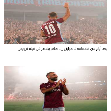
بعد أيام من انضمامه لـ طرابزون.. صلاح يظهر في فيلم ترويجي