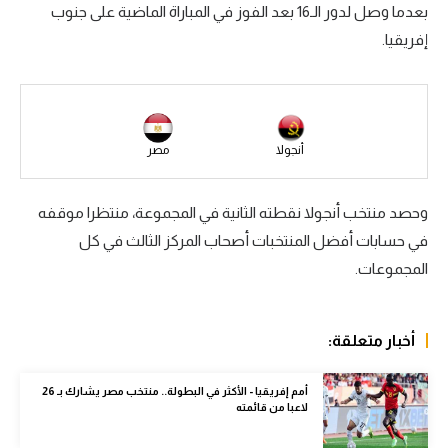
بعدما وصل لدور الـ16 بعد الفوز في المباراة الماضية على جنوب
سعودي في الجول
إفريقيا.
الدوري الإنجليزي
الدوري الإسباني
دوري أبطال أوروبا
أنجولا
مصر
القسم الثاني
وحصد منتخب أنجولا نقطته الثانية في المجموعة، منتظرا موقفه
رياضات أخرى
في حسابات أفضل المنتخبات أصحاب المركز الثالث في كل
أمم إفريقيا
المجموعات.
كرة السلة الأمريكية
أخبار متعلقة:
كرة سلة
كرة يد
أمم إفريقيا - الأكثر في البطولة.. منتخب مصر يشارك بـ 26
لاعبا من قائمته
كرة طائرة