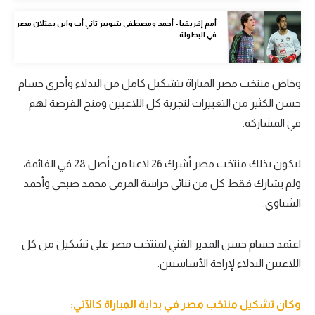
الوطن العربي
أمم إفريقيا - أحمد ومصطفى شوبير ثاني أب وابن يمثلان مصر
في البطولة
في المونديال
رياضة نسائية
وخاض منتخب مصر المباراة بتشكيل كامل من البدلاء وأجرى حسام
آسيا
حسن الكثير من التغييرات لتجربة كل اللاعبين ومنح الفرصة لهم
في المشاركة.
أمريكا
ركن الألعاب
ليكون بذلك منتخب مصر أشرك 26 لاعبا من أصل 28 في القائمة،
ولم يشارك فقط كل من ثنائي حراسة المرمى محمد صبحي وأحمد
الشناوي.
أقسام خاصة
Gamers
اعتمد حسام حسن المدير الفني لمنتخب مصر على تشكيل من كل
ميركاتو
اللاعبين البدلاء لإراحة الأساسيين.
تحقيق في الجول
وكان تشكيل منتخب مصر في بداية المباراة كالآتي:
تقرير في الجول