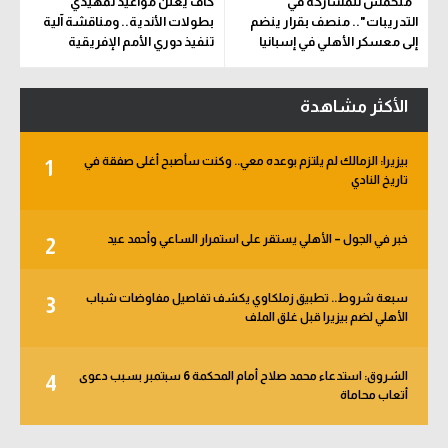
"متحمس للمشاركة في
كاف يعلن مواعيد تمهيدي
التدريبات".. منصف بقرار ينضم
بطولات الأندية.. ومناقشة آلية
إلى معسكر الأهلي في إسبانيا
تنفيذ دوري الأمم الإفريقية
المقترح
الأكثر مشاهدة
بيزيرا: الزمالك لم يلتزم بوعده معي.. وكنت سأصبح أغلى صفقة في
1
تاريخ النادي
خبر في الجول – الأهلي يستقر على استمرار الساعي وأحمد عيد
2
سبعة شروط.. تطبيق زملكاوي يكشف تفاصيل مفاوضات شباب
3
الأهلي لضم بيزيرا قبل غلق الملف
الشروق: استدعاء محمد صلاح أمام المحكمة 6 سبتمبر بسبب دعوى
4
أتعاب محاماة