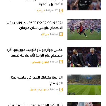
التفاصيل المالية
57 دقيقة |
ميركاتو
رومانو: خطوة جديدة تقرب توريس من
الانضمام لباريس سان جيرمان
ساعة |
ميركاتو
عكس جوارديولا وكلوب.. مورينيو: أكره
مصطلح عام الراحة لأنه علامة ضعف
ساعة |
الدوري الإسباني
الدرعية يشارك النصر في ملعبه هذا
الموسم
ساعة |
سعودي في الجول
زلزال كرة القدم مستمر.. بيان مشترك