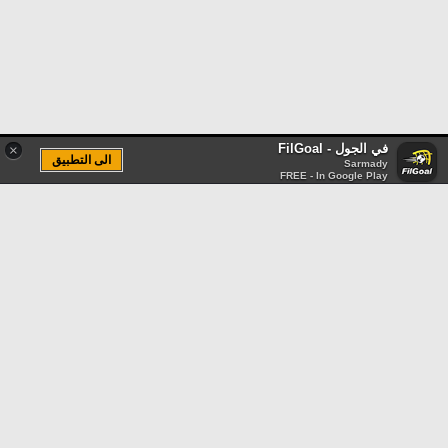
في الجول - FilGoal
×
الى التطبيق
Sarmady
FREE - In Google Play