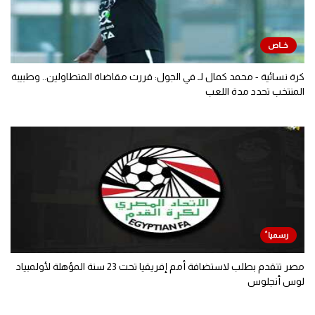
كرة نسائية - محمد كمال لـ في الجول: قررت مقاضاة المتطاولين.. وطبيبة
المنتخب تحدد مدة اللعب
مصر تتقدم بطلب لاستضافة أمم إفريقيا تحت 23 سنة المؤهلة لأولمبياد
لوس أنجلوس