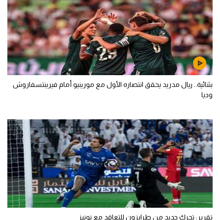
بثنائية.. ريال مدريد يحقق انتصاره الأول مع مورينيو أمام فيرينتسفاروش
وديا
تقرير: تحرك جديد من طرابزون للتعاقد مع نونيز