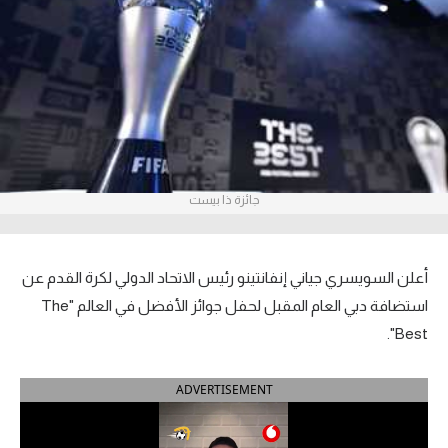
آراء حرة
ركن الألعاب
بطولات
أمريكا 2026
جائزة ذا بيست
الدوري المصري
الدوري الإنجليزي الممتاز
أعلن السويسري جياني إنفانتينو رئيس الاتحاد الدولي لكرة القدم عن
الدوري الإسباني
استضافة دبي العام المقبل لحفل جوائز الأفضل في العالم
"
The
.
"
Best
الدوري الإيطالي
ADVERTISEMENT
الدوري الألماني
الدوري الفرنسي