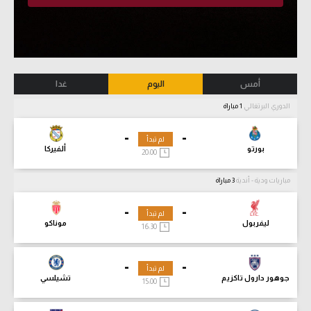
أمس
اليوم
غدا
الدوري البرتغالي
1 مباراة
-
-
لم تبدأ
بورتو
ألفيركا
20:00
مباريات ودية - أندية
3 مباراة
-
-
لم تبدأ
ليفربول
موناكو
16:30
-
-
لم تبدأ
جوهور دارول تاكزيم
تشيلسي
15:00