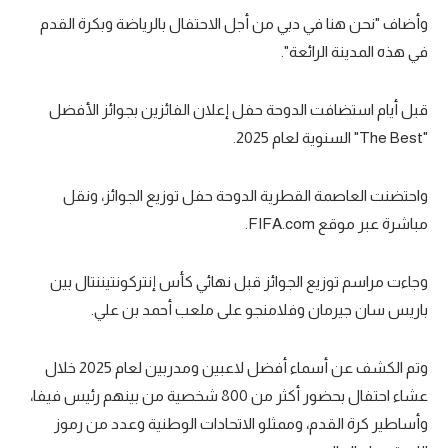
وأضاف "نحن هنا في دبي من أجل الاحتفال بالرياضة وبكرة القدم
تحليل في الجول
في هذه المدينة الرائعة".
حكايات في الجول
كويز في الجول
قبل أيام استضافت الدوحة حفل إ
علان الفائزين بجوائز الأفضل
"
The Best
" السنوية لعام 2025.
فيديو في الجول
واحتضنت العاصمة القطرية الدوحة حفل توزيع الجوائز، ونقل
مباشرة عبر موقع
FIFA.com
.
وجاءت مراسم توزيع الجوائز قبل نهائي كأس إنتركونتيننتال بين
باريس سان جيرمان وفلامنجو على ملعب أحمد بن علي.
وتم الكشف عن أسماء أفضل لاعبين ومدربين لعام 2025 خلال
عشاء احتفال بحضور أكثر من 800 شخصية من بينهم رئيس فيفا،
وأساطير كرة القدم، وممثلو الاتحادات الوطنية وعدد من رموز