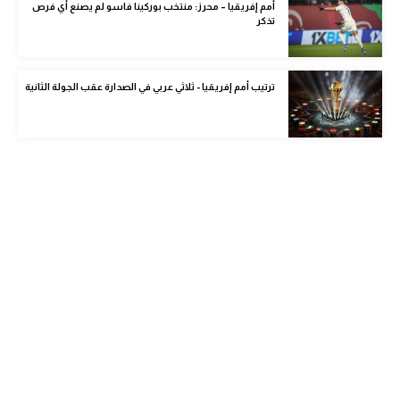
أمم إفريقيا – محرز: منتخب بوركينا فاسو لم يصنع أي فرص
الوطن العربي
تذكر
في المونديال
ترتيب أمم إفريقيا - ثلاثي عربي في الصدارة عقب الجولة الثانية
رياضة نسائية
آسيا
أمريكا
ركن الألعاب
أقسام خاصة
Gamers
ميركاتو
تحقيق في الجول
تقرير في الجول