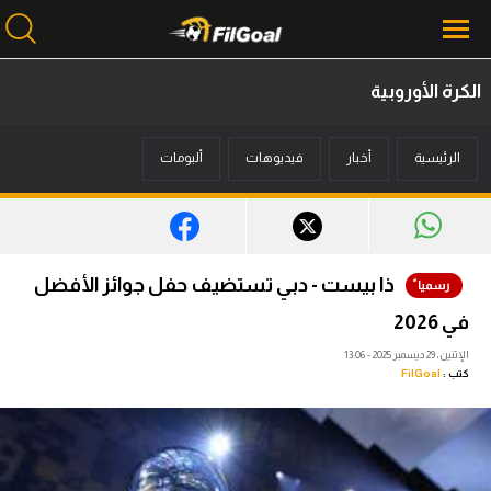
الكرة الأوروبية
محتوى إخباري
الرئيسية
أخبار
فيديوهات
ألبومات
الرئيسية
أخبار
مباريات
ذا بيست - دبي تستضيف حفل جوائز الأفضل
ميركاتو
في 2026
فانتازي في الجول
الإثنين، 29 ديسمبر 2025 - 13:06
كتب :
FilGoal
مسابقة التوقعات
فيديوهات
عدسات