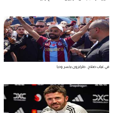
في غياب صلاح.. طرابزون يخسر وديا