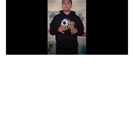
الدوري السعودي للمحترفين
دوري أبطال أوروبا
دوري أبطال إفريقيا
كل البطولات
أقسام
الكرة المصرية
الدوري المصري
الكرة الأوروبية
الكرة الإفريقية
منتخب مصر