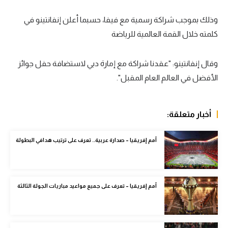
سعودي في الجول
وذلك بموجب شراكة رسمية مع فيفا، حسبما أعلن إنفانتينو في
كلمته خلال القمة العالمية للرياضة
الدوري الإنجليزي
الدوري الإسباني
وقال إنفانتينو: "عقدنا شراكة مع إمارة دبي لاستضافة حفل جوائز
دوري أبطال أوروبا
الأفضل في العالم العام المقبل".
القسم الثاني
أخبار متعلقة:
رياضات أخرى
أمم إفريقيا
أمم إفريقيا – صدارة عربية.. تعرف على ترتيب هدافي البطولة
كرة السلة الأمريكية
كرة سلة
أمم إفريقيا – تعرف على جميع مواعيد مباريات الجولة الثالثة
كرة يد
كرة طائرة