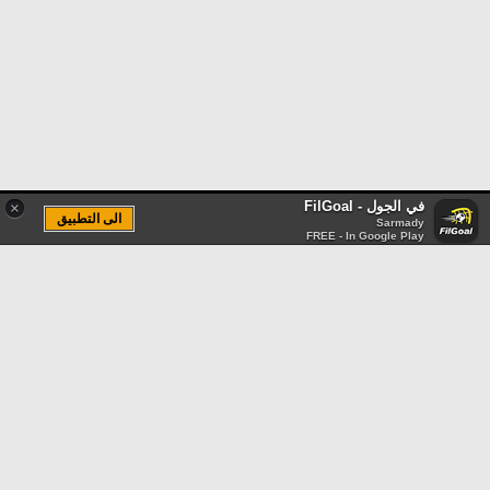
في الجول - FilGoal
×
الى التطبيق
Sarmady
FREE - In Google Play