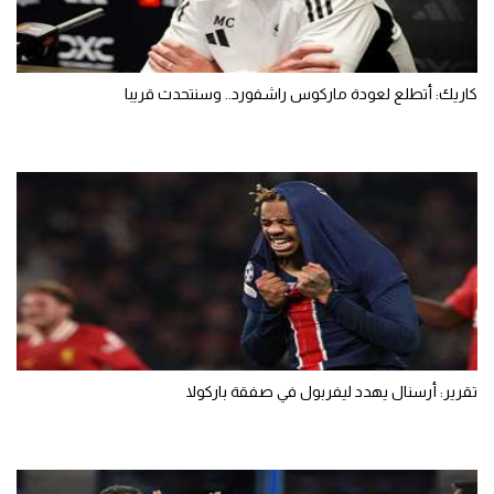
كاريك: أتطلع لعودة ماركوس راشفورد.. وسنتحدث قريبا
تقرير: أرسنال يهدد ليفربول في صفقة باركولا