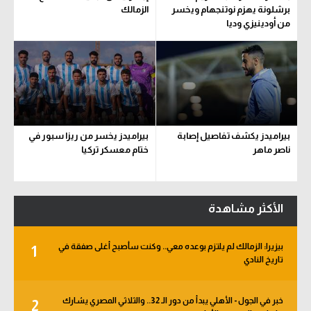
برشلونة يهزم نوتنجهام ويخسر
الزمالك
من أودينيزي وديا
بيراميدز يكشف تفاصيل إصابة
بيراميدز يخسر من ريزا سبور في
ناصر ماهر
ختام معسكر تركيا
الأكثر مشاهدة
بيزيرا: الزمالك لم يلتزم بوعده معي.. وكنت سأصبح أغلى صفقة في
1
تاريخ النادي
خبر في الجول - الأهلي يبدأ من دور الـ 32.. والثلاثي المصري يشارك
2