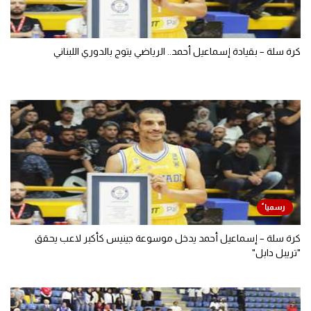
كرة سلة – بقيادة إسماعيل أحمد.. الرياضي يتوج بالدوري اللبناني
كرة سلة – إسماعيل أحمد يدخل موسوعة جينيس كأكبر لاعب يحقق
"تريبل دابل"