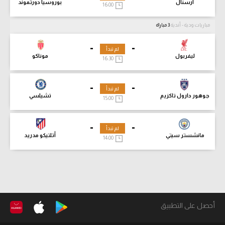
أرسنال
بوروسيا دورتموند
16:00
مباريات ودية - أندية
3 مباراة
-
-
لم تبدأ
ليفربول
موناكو
16:30
-
-
لم تبدأ
جوهور دارول تاكزيم
تشيلسي
15:00
-
-
لم تبدأ
مانشستر سيتي
أتلتيكو مدريد
14:00
أحصل على التطبيق