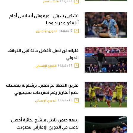
3 دقيقة |
منتخب مصر
تشكيل سيتي - مرموش أساسي أمام
أتليتكو مدريد وديا
12 دقيقة |
الدوري الإنجليزي
فليك: لن نصل لأفضل حالة قبل التوقف
الدولي
34 دقيقة |
الدوري الإسباني
تقرير: الخطة لم تتغير.. برشلونة يتمسك
بضم ألفاريز رغم تصريحات سيميوني
46 دقيقة |
الدوري الإسباني
ربيعة ضمن ثلاثي مرشح لجائزة أفضل
لاعب في الدوري الإماراتي بتصويت