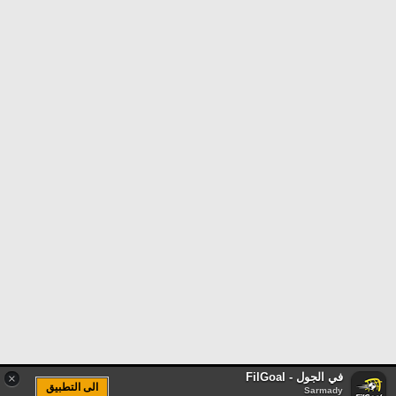
في الجول - FilGoal
×
الى التطبيق
Sarmady