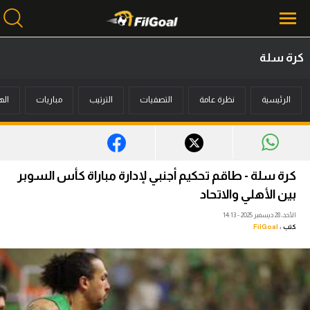
كرة سلة
محتوى إخباري
الرئيسية
نظرة عامة
التصفيات
الترتيب
مباريات
اله
الرئيسية
أخبار
مباريات
كرة سلة - طاقم تحكيم أجنبي لإدارة مباراة كأس السوبر
ميركاتو
بين الأهلي والاتحاد
الأحد، 28 ديسمبر 2025 - 14:13
فانتازي في الجول
كتب :
FilGoal
مسابقة التوقعات
فيديوهات
عدسات