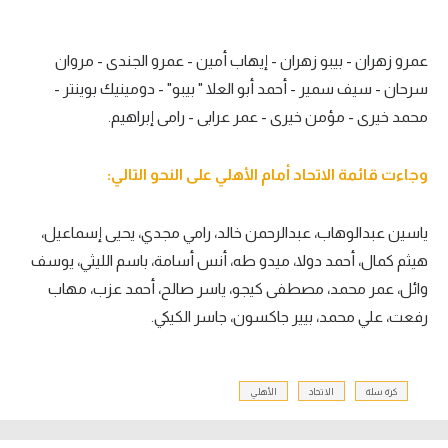
عمرو زهران - بيبو زهران - إيهاب أمين - عمرو الجندى - مروان
سرحان - سيف سمير - أحمد أبو العلا " بيبو" - دومينيك بوينتر -
محمد خيرى - مؤمن خيرى - عمر عرابى - رامى إبراهيم.
وجاءت قائمة الاتحاد أمام الأهلي على النحو التالي:
ياسين عبدالوهاب، عبدالرحمن خالد، رامي مجدي، يحيى إسماعيل،
هيثم كمال، أحمد دولا، ميدو طه، أنس أسامة، باسم الليثي، يوسف
وائل، عمر محمد، مصطفى كيجو، ياسر صالح، أحمد عزب، مهاب
رفعت، علي محمد، بيير جاكسون، جاسر الكيكي.
كرة سلة
الاتحاد
الأهلي