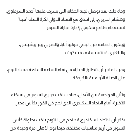
الوطن العربي
وجاء ذلك بعد توصل لجنة الحكام، التي يشرف عليها أحمد الشرقاوي،
في المونديال
وهشام الحريري، إلى اتفاق مع الاتحاد الدولي لكرة السلة "فيبا"
لاستقدام طاقم تحكيمي لإدارة مباراة السوبر.
رياضة نسائية
آسيا
ويتكون الطاقم من البنمي خوليو أنايا، والصربي بيتر بيشيتش،
والبلغاري فينتسيسلاف فيليكوف.
أمريكا
ركن الألعاب
ومن المقرر أن تنطلق المباراة في تمام الساعة السابعة مساء اليوم،
على الصالة الأولمبية بالغردقة.
أقسام خاصة
Gamers
وتأتي المواجهة بين الأهلي، صاحب لقب دوري السوبر في نسخته
الأخيرة، أمام الاتحاد السكندري، الذي نجح في الفوز بكأس مصر.
ميركاتو
تحقيق في الجول
يذكر أن الاتحاد السكندري قد نجح في التتويج بلقب بطولة كأس
تقرير في الجول
السوبر في أربع مناسبات مختلفة، فيما توج الأهلي مرة وحيدة من