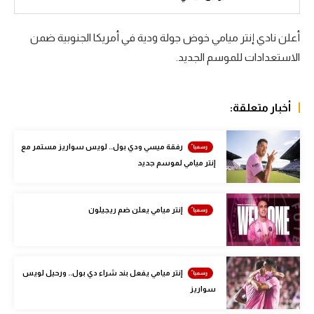
سعودي في الجول
أعلن نادي إنتر ميامي خوض جولة ودية في أمريكا الجنوبية ضمن
الدوري الإنجليزي
الاستعدادات للموسم الجديد.
الدوري الإسباني
دوري أبطال أوروبا
أخبار متعلقة:
القسم الثاني
رفقة ميسي ودي بول.. لويس سواريز مستمر مع
رياضات أخرى
إنتر ميامي لموسم جديد
أمم إفريقيا
إنتر ميامي يعلن ضم ريجيلون
كرة السلة الأمريكية
كرة سلة
كرة يد
إنتر ميامي يفعل بند شراء دي بول.. ورحيل لويس
سواريز
كرة طائرة