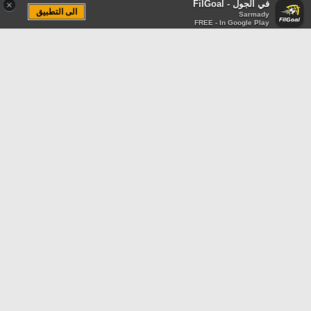
في الجول - FilGoal
×
الى التطبيق
Sarmady
FREE - In Google Play