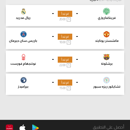
-
-
لم تبدأ
فرينكفاروزي
ريال مدريد
20:00
-
-
لم تبدأ
مانشستر يونايتد
باريس سان جيرمان
18:00
-
-
لم تبدأ
برشلونة
نوتنجهام فورست
22:00
-
-
لم تبدأ
تشايكور ريزه سبور
بيراميدز
15:00
أحصل على التطبيق