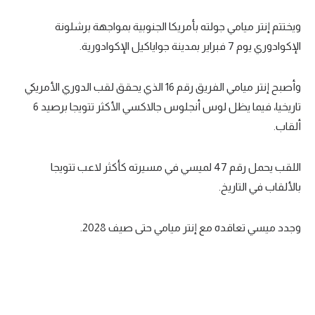
تحليل في الجول
ويختتم إنتر ميامي جولته بأمريكا الجنوبية بمواجهة برشلونة
الإكوادوري يوم
7
فبراير بمدينة جواياكيل الإكوادورية.
حكايات في الجول
كويز في الجول
وأصبح إنتر ميامي الفريق رقم
16
الذي يحقق لقب الدوري الأمريكي
فيديو في الجول
تاريخيا، فيما يظل لوس أنجلوس جالاكسي الأكثر تتويجا برصيد
6
ألقاب.
اللقب يحمل رقم
47
لميسي في مسيرته كأكثر لاعب تتويجا
بالألقاب في التاريخ.
وجدد ميسي تعاقده مع إنتر ميامي حتى صيف
2028
.