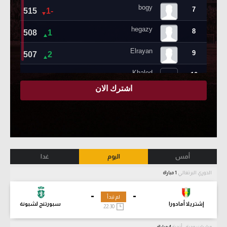
أمس
اليوم
غدا
الدوري البرتغالي
1 مباراة
-
-
لم تبدأ
إشتريلا أمادورا
سبورتنج لشبونة
22:30
مباريات ودية - أندية
4 مباراة