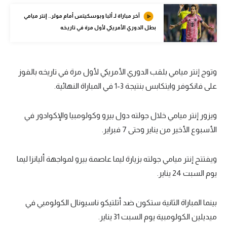
الوطن العربي
آخر مباراة لـ ألبا وبوسكيتس أمام مولر.. إنتر ميامي
بطل الدوري الأمريكي لأول مرة في تاريخه
في المونديال
رياضة نسائية
آسيا
وتوج إنتر ميامي بلقب الدوري الأمريكي لأول مرة في تاريخه بالفوز
على فانكوفر وايتكابس بنتيجة
3
-
1
في المباراة النهائية.
أمريكا
ركن الألعاب
ويزور إنتر ميامي خلال جولته دول بيرو وكولومبيا والإكوادور في
الأسبوع الأخير من يناير وحتى
7
فبراير.
أقسام خاصة
ويفتتح إنتر ميامي جولته بزيارة ليما عاصمة بيرو لمواجهة أليانزا ليما
Gamers
يوم السبت
24
يناير.
ميركاتو
تحقيق في الجول
بينما المباراة الثانية ستكون ضد أتلتيكو ناسيونال الكولومبي في
ميديلين الكولومبية يوم السبت
31
يناير.
تقرير في الجول