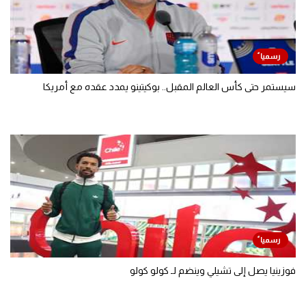
سيستمر حتى كأس العالم المقبل.. بوكيتينو يمدد عقده مع أمريكا
فوزينيا يصل إلى تشيلي وينضم لـ كولو كولو