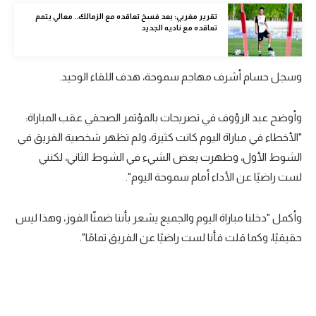
الوطن العربي
تقرير مغربي: بعد فسخ تعاقده مع الزمالك.. معالي يتمم
تعاقده مع ناديه الجديد
في المونديال
رياضة نسائية
وسجل حسام أشرف مهاجم سموحة، هدف اللقاء الوحيد.
آسيا
وأوضح عبد الرؤوف في تصريحات بالمؤتمر الصحفي عقب المباراة:
أمريكا
"الأخطاء في مباراة اليوم كانت كثيرة، ولم تظهر شخصية الفريق في
ركن الألعاب
الشوط الأول، وظهرت بعض الشيء في الشوط الثاني، لكنني
لست راضيًا عن الأداء أمام سموحة اليوم".
أقسام خاصة
وأكمل "دخلنا مباراة اليوم والجميع يشعر بأننا ضمنّا الفوز، وهذا ليس
Gamers
حقيقيًا، وكما قلت فأنا لست راضيًا عن الفريق تمامًا".
ميركاتو
تحقيق في الجول
تقرير في الجول