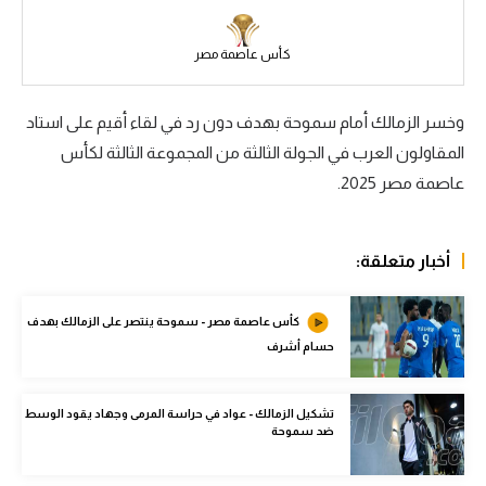
سعودي في الجول
كأس عاصمة مصر
الدوري الإنجليزي
الدوري الإسباني
وخسر الزمالك أمام سموحة بهدف دون رد في لقاء أقيم على استاد
المقاولون العرب في الجولة الثالثة من المجموعة الثالثة لكأس
دوري أبطال أوروبا
عاصمة مصر
2025
.
القسم الثاني
رياضات أخرى
أخبار متعلقة:
أمم إفريقيا
كأس عاصمة مصر - سموحة ينتصر على الزمالك بهدف
كرة السلة الأمريكية
حسام أشرف
كرة سلة
تشكيل الزمالك - عواد في حراسة المرمى وجهاد يقود الوسط
كرة يد
ضد سموحة
كرة طائرة