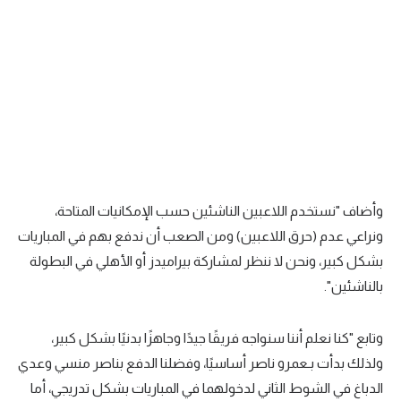
تحليل في الجول
حكايات في الجول
كويز في الجول
فيديو في الجول
وأضاف "نستخدم اللاعبين الناشئين حسب الإمكانيات المتاحة،
ونراعي عدم (حرق اللاعبين) ومن الصعب أن ندفع بهم في المباريات
بشكل كبير، ونحن لا ننظر لمشاركة بيراميدز أو الأهلي في البطولة
بالناشئين".
وتابع "كنا نعلم أننا سنواجه فريقًا جيدًا وجاهزًا بدنيًا بشكل كبير،
ولذلك بدأت بـعمرو ناصر أساسيًا، وفضلنا الدفع بناصر منسي وعدي
الدباغ في الشوط الثاني لدخولهما في المباريات بشكل تدريجي، أما