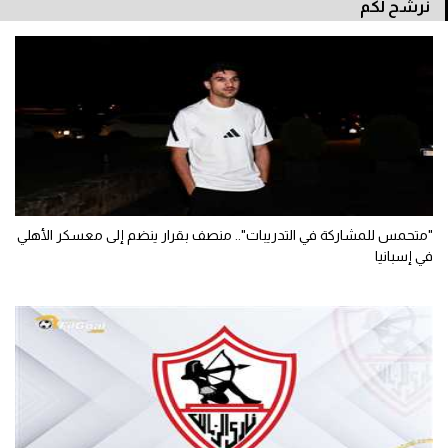
نرشح لكم
"متحمس للمشاركة في التدريبات".. منصف بقرار ينضم إلى معسكر الأهلي
في إسبانيا