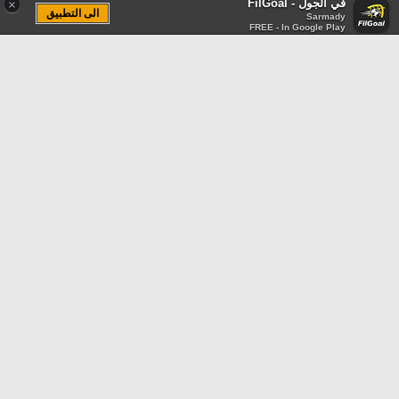
في الجول - FilGoal
×
الى التطبيق
Sarmady
FREE - In Google Play