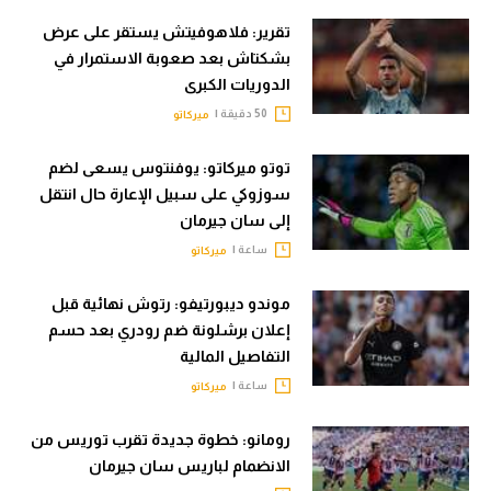
تقرير: فلاهوفيتش يستقر على عرض
بشكتاش بعد صعوبة الاستمرار في
الدوريات الكبرى
50 دقيقة |
ميركاتو
توتو ميركاتو: يوفنتوس يسعى لضم
سوزوكي على سبيل الإعارة حال انتقل
إلى سان جيرمان
ساعة |
ميركاتو
موندو ديبورتيفو: رتوش نهائية قبل
إعلان برشلونة ضم رودري بعد حسم
التفاصيل المالية
ساعة |
ميركاتو
رومانو: خطوة جديدة تقرب توريس من
الانضمام لباريس سان جيرمان