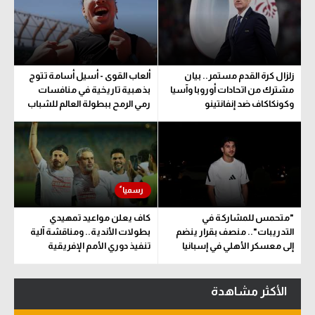
زلزال كرة القدم مستمر.. بيان
ألعاب القوى - أسيل أسامة تتوج
مشترك من اتحادات أوروبا وآسيا
بذهبية تاريخية في منافسات
وكونكاكاف ضد إنفانتينو
رمي الرمح ببطولة العالم للشباب
"متحمس للمشاركة في
كاف يعلن مواعيد تمهيدي
التدريبات".. منصف بقرار ينضم
بطولات الأندية.. ومناقشة آلية
إلى معسكر الأهلي في إسبانيا
تنفيذ دوري الأمم الإفريقية
المقترح
الأكثر مشاهدة