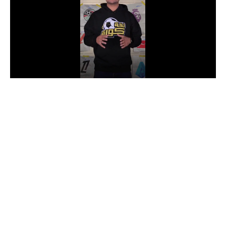
الدوري السعودي للمحترفين
دوري أبطال أوروبا
دوري أبطال إفريقيا
كل البطولات
أقسام
الكرة المصرية
الدوري المصري
الكرة الأوروبية
الكرة الإفريقية
منتخب مصر