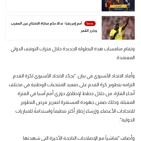
الوطن العربي
في المونديال
أمم إفريقيا - ندالا حكم مباراة الافتتاح بين المغرب
وجُزر القُمر
رياضة نسائية
آسيا
وتقام منافسات هذه البطولة الجديدة خلال فترات التوقف الدولي
أمريكا
المعتمدة.
ركن الألعاب
وأفاد الاتحاد الآسيوي في بيان: "يجدّد الاتحاد الآسيوي لكرة القدم
التزامه بتطوير كرة القدم على صعيد المنتخبات الوطنية في مختلف
أقسام خاصة
أنحاء القارة، من خلال خطط لإطلاق دوري أمم آسيا في الفترة
Gamers
المقبلة، وذلك ضمن جهوده المستمرة لتعزيز فرص التطوير
للاتحادات الأعضاء، وإرساء إطار أكثر تنظيماً واستدامةً للمباريات
ميركاتو
الدولية".
تحقيق في الجول
تقرير في الجول
وأضاف "تماشياً مع الإصلاحات الناجحة الأخيرة التي شهدتها