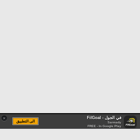
في الجول - FilGoal
×
الى التطبيق
Sarmady
FREE - In Google Play