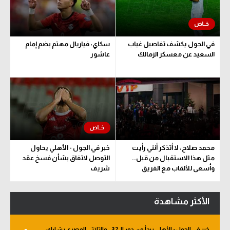
في الجول يكشف تفاصيل غياب
سكاي: فياريال مهتم بضم إمام
السعيد عن معسكر الزمالك
عاشور
محمد صلاح: لا أتذكر أنني رأيت
خبر في الجول - الأهلي يحاول
مثل هذا الاستقبال من قبل..
التوصل لاتفاق بشأن فسخ عقد
وأسعى للألقاب مع الفريق
شريف
الأكثر مشاهدة
خبر في الجول - الأهلي يبدأ من دور الـ 32.. والثلاثي المصري يشارك