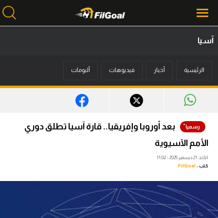
آسيا
محتوى إخباري
الرئيسية
أخبار
فيديوهات
ألبومات
الرئيسية
أخبار
مباريات
بعد أوروبا وإفريقيا.. قارة آسيا تطلق دوري
ميركاتو
الأمم الآسيوية
فانتازي في الجول
الأحد، 21 ديسمبر 2025 - 11:02
كتب :
FilGoal
مسابقة التوقعات
فيديوهات
عدسات