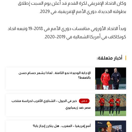
وكان الاتحاد الإفريقي لكرة القدم قد أعلن يوم السبت إطلاق
سعودي في الجول
بطولته الجديدة، دوري الأمم الإفريقية، في 2029.
الدوري الإنجليزي
وبدأ الاتحاد الأوروبي منافسات دوري الأمم في 2018-19 وتبعه اتحاد
الدوري الإسباني
كونكاكاف في أمريكا الشمالية في 2019-2020.
دوري أبطال أوروبا
القسم الثاني
أخبار متعلقة:
رياضات أخرى
الإجابة الوحيدة نحو الثامنة.. لماذا يشعر حسام حسن
بالضغط؟
أمم إفريقيا
كرة السلة الأمريكية
خبر في الجول – الشناوي الأقرب لحراسة منتخب
كرة سلة
مصر ضد زيمبابوي
كرة يد
كرة طائرة
أمم إفريقيا – المغرب.. هل يتكرر إنجاز بابا؟