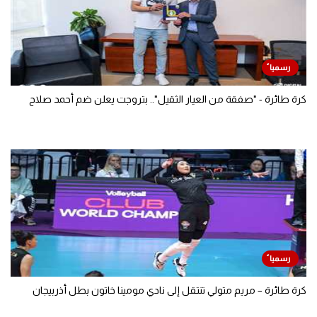
كرة طائرة - خبر في الجول.. الزمالك يتمم اتفاقه مع لعبة ورضا هيكل
كرة طائرة - "صفقة من العيار الثقيل".. بتروجت يعلن ضم أحمد صلاح