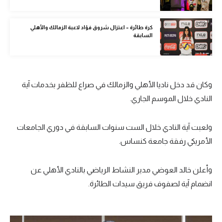
أخبار متعلقة:
سعودي في الجول
كرة طائرة - سيدات الزمالك تختتمن مشوارهن بالخسارة
الدوري الإنجليزي
بصعوبة أمام أورلاندو في كأس العالم للأندية
الدوري الإسباني
دوري أبطال أوروبا
كرة طائرة - خسارة سيدات الزمالك أمام كونيجيليانو الإيطالي
في ثاني مواجهات مونديال الأندية
القسم الثاني
رياضات أخرى
كرة طائرة - الزمالك يستهل مشواره بالخسارة أمام برايا
البرازيلي في كأس العالم للأندية للسيدات
أمم إفريقيا
كرة السلة الأمريكية
كرة طائرة – اعتزال شروق فؤاد لاعبة الزمالك والأهلي
السابقة
كرة سلة
كرة يد
كرة طائرة
وكان قد دخل ناديا الأهلي والزمالك في صراع للظفر بخدمات آية