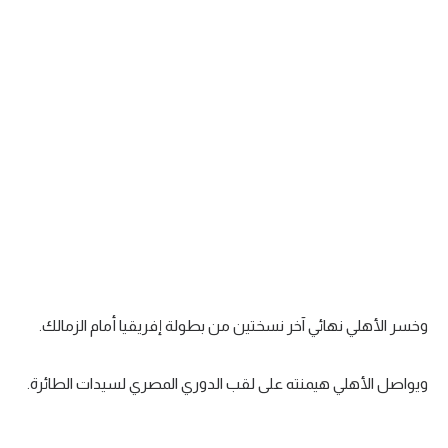
تحليل في الجول
حكايات في الجول
وأشار العوضي إلى أن انضمام آية النادي يمثل إضافة كبيرة للفريق،
ومن المقرر أن تشارك اللاعبة في تدريبات الفريق اليوم الأحد ضمن
كويز في الجول
الاستعدادات للمواجهات المقبلة في دوري المرتبط.
فيديو في الجول
ويسعى الأهلي لتحقيق لقب بطولة إفريقيا لسيدات الطائرة
والغائب منذ عام 2019.