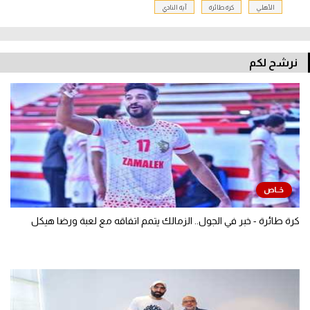
وخسر الأهلي نهائي آخر نسختين من بطولة إفريقيا أمام الزمالك.
ويواصل الأهلي هيمنته على لقب الدوري المصري لسيدات الطائرة.
الأهلي
كرة طائرة
آية النادي
نرشح لكم