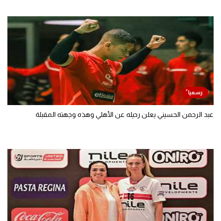
كرة طائرة – مريم متولي تنتقل إلى نادي مومينا خاتون بطل أذربيجان