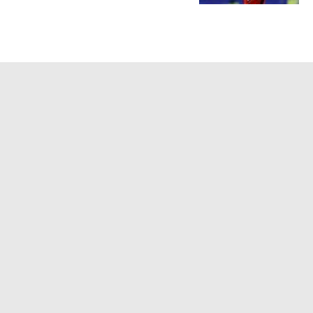
الانتصار أمام أرسنال بثلاثية وديا
5 ساعة |
الكرة الأوروبية
مران الزمالك - تدريبات بدنية مكثفة
تحضيرا للموسم الجديد
5 ساعة |
الدوري المصري
سكاي: فياريال مهتم بضم إمام عاشور
5 ساعة |
الدوري المصري