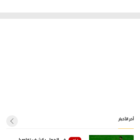
كرة طائرة - "لا عقود للأندية التي عليها مديونيات".. الاتحاد يكشف موعد
قيد اللاعبين