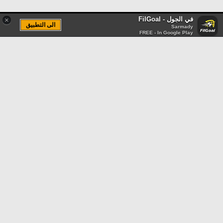
في الجول - FilGoal
×
الى التطبيق
Sarmady
FREE - In Google Play