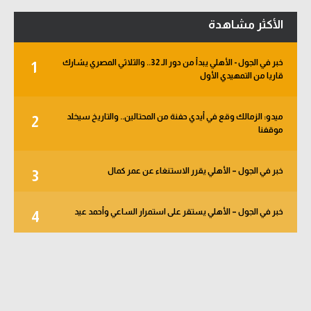
بسداسية أمام نيجيريا.. منتخب
سكاي: فياريال مهتم بضم إمام
مصر يودع كأس أمم إفريقيا
عاشور
للسيدات
الدوري المصري – تعرف على لائحة
محمد صلاح: لا أتذكر أنني رأيت
عقوبات عدم الالتزام بعمل
مثل هذا الاستقبال من قبل..
المقابلات التلفزيونية
وأسعى للألقاب مع الفريق
الأكثر مشاهدة
خبر في الجول - الأهلي يبدأ من دور الـ 32.. والثلاثي المصري يشارك
1
قاريا من التمهيدي الأول
ميدو: الزمالك وقع في أيدي حفنة من المحتالين.. والتاريخ سيخلد