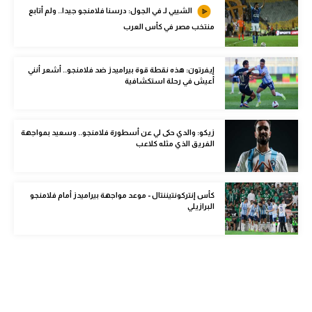
الشيبي لـ في الجول: درسنا فلامنجو جيدا.. ولم أتابع
الوطن العربي
منتخب مصر في كأس العرب
في المونديال
رياضة نسائية
إيفرتون: هذه نقطة قوة بيراميدز ضد فلامنجو.. أشعر أنني
أعيش في رحلة استكشافية
آسيا
أمريكا
زيكو: والدي حكى لي عن أسطورة فلامنجو.. وسعيد بمواجهة
الفريق الذي مثله كلاعب
ركن الألعاب
كأس إنتركونتيننتال - موعد مواجهة بيراميدز أمام فلامنجو
أقسام خاصة
البرازيلي
Gamers
ميركاتو
تحقيق في الجول
تقرير في الجول