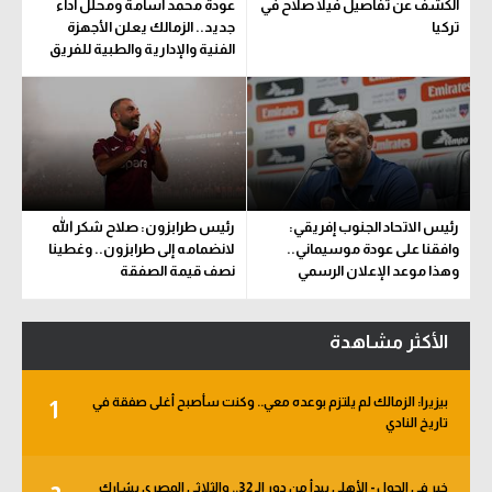
الكشف عن تفاصيل فيلا صلاح في
عودة محمد أسامة ومحلل أداء
تركيا
جديد.. الزمالك يعلن الأجهزة
الفنية والإدارية والطبية للفريق
رئيس الاتحاد الجنوب إفريقي:
رئيس طرابزون: صلاح شكر الله
وافقنا على عودة موسيماني..
لانضمامه إلى طرابزون.. وغطينا
وهذا موعد الإعلان الرسمي
نصف قيمة الصفقة
الأكثر مشاهدة
بيزيرا: الزمالك لم يلتزم بوعده معي.. وكنت سأصبح أغلى صفقة في
1
تاريخ النادي
خبر في الجول - الأهلي يبدأ من دور الـ 32.. والثلاثي المصري يشارك