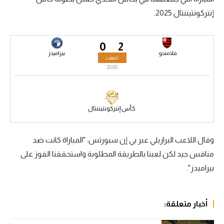
إنتركونتيننتال 2025.
سعودي في الجول
الدوري الإنجليزي
0
2
الدوري الإسباني
فلامنجو
بيراميدز
انتهت
20:00
دوري أبطال أوروبا
القسم الثاني
كأس إنتركونتيننتال
رياضات أخرى
أمم إفريقيا
وقال اللاعب البرازيلي عبر بي إن سبورتس: "المباراة كانت ضد
منافس جيد لكن لعبنا بالطريقة المطلوبة واستحققنا الفوز على
كرة السلة الأمريكية
بيراميدز".
كرة سلة
كرة يد
أخبار متعلقة:
كرة طائرة