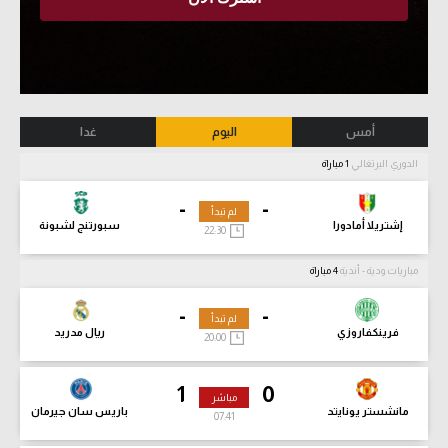
أمس
اليوم
غدا
الدوري البرتغالي
1 مباراة
-
-
لم تبدأ
إشتريلا أمادورا
سبورتنج لشبونة
22:30
مباريات ودية - أندية
4 مباراة
-
-
لم تبدأ
فرينكفاروزي
ريال مدريد
20:00
1
0
مباشر
مانشستر يونايتد
باريس سان جيرمان
07:43