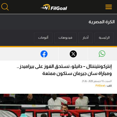
الكرة المصرية
محتوى إخباري
الرئيسية
أخبار
فيديوهات
ألبومات
الرئيسية
أخبار
مباريات
إنتركونتيننتال – دانيلو: نستحق الفوز على بيراميدز..
ميركاتو
ومباراة سان جيرمان ستكون ممتعة
السبت، 13 ديسمبر 2025 - 21:26
فانتازي في الجول
كتب :
FilGoal
مسابقة التوقعات
فيديوهات
عدسات