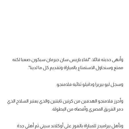
تحليل في الجول
حكايات في الجول
كويز في الجول
فيديو في الجول
وأنهى حديثه قائلا: "لقاء باريس سان جيرمان سيكون صعبا لكنه
ممتع وسنحاول الاستمتاع بالمباراة وتقديم كل ما لدينا".
وسجل ليو بيريرا ودانيلو ثنائية فلامنجو.
وأحرز فلامنجو الهدفين من كرتين ثابتتين والذي يعتبر السلاح الذي
دمر الفريق المصري وأقصاه من البطولة.
وتأهل بيراميدز للمباراة بالفوز على أوكلاند سيتي ثم أهلي جدة