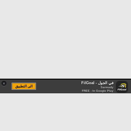
في الجول - FilGoal
×
الى التطبيق
Sarmady
FREE - In Google Play