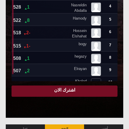
أمس
اليوم
غدا