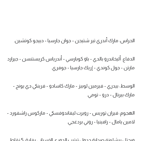
تحليل في الجول
حكايات في الجول
كويز في الجول
الحراس: مارك أندري تير شتيجن - جوان جارسيا - دييجو كوتشين.
فيديو في الجول
الدفاع: أليخاندرو بالدي - باو كوبارسي - أندرياس كريستنسن - جيرارد
مارتن - جول كوندي - إريك جارسيا - جوفري.
الوسط: بيدري - فيرمين لوبيز - مارك كاسادو - فرينكي دي يونج -
مارك بيرنال - درو - تومي.
الهجوم: فيران توريس - روبرت ليفاندوفسكي - ماركوس راشفورد -
لامين يامال - رافينيا - روني بردغجي.
ويحتل برشلونة صدارة جدول ترتيب الدوري الإسباني بفارق 5 نقاط