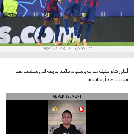
آراء حرة
ركن الألعاب
بطولات
جول كوندي - برشلونة - فرانكفورت
أمريكا 2026
الدوري المصري
أعلن هانز فليك مدرب برشلونة قائمة فريقه التي ستلعب بعد
الدوري الإنجليزي الممتاز
ساعات ضد أوساسونا.
الدوري الإسباني
ADVERTISEMENT
الدوري الإيطالي
الدوري الألماني
الدوري الفرنسي