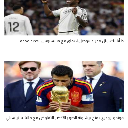
ذا أثلتيك: ريال مدريد يتوصل لاتفاق مع فينيسيوس لتجديد عقده
موندو: رودري يمنح برشلونة الضوء الأخضر للتفاوض مع مانشستر سيتي