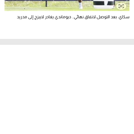
سكاي: بعد التوصل لاتفاق نهائي.. ديوماندي يغادر لايبزج إلى مدريد