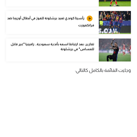
الوطن العربي
في المونديال
رأسيتا كوندي تعيد برشلونة للفوز في أبطال أوروبا ضد
فرانكفورت
رياضة نسائية
آسيا
تقارير: بعد ارتباط اسمه بأندية سعودية.. رافينيا "غير قابل
للمساس" في برشلونة
أمريكا
ركن الألعاب
وجاءت القائمة بالكامل كالتالي:
أقسام خاصة
Gamers
ميركاتو
تحقيق في الجول
تقرير في الجول