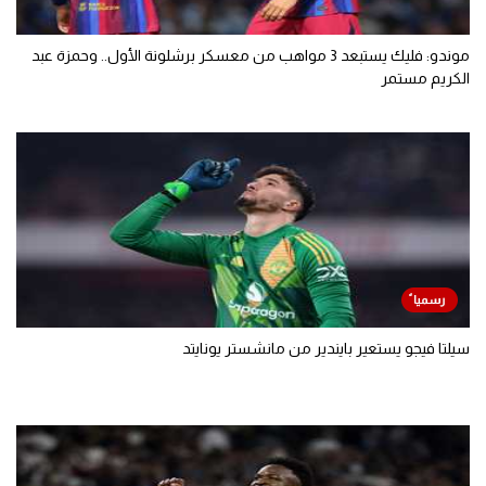
موندو: فليك يستبعد 3 مواهب من معسكر برشلونة الأول.. وحمزة عبد
الكريم مستمر
سيلتا فيجو يستعير بايندير من مانشستر يونايتد