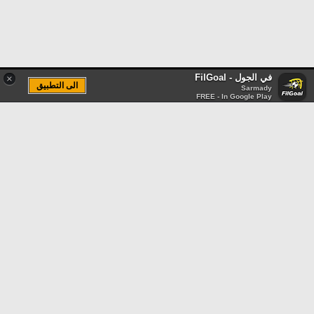
في الجول - FilGoal
×
الى التطبيق
Sarmady
FREE - In Google Play