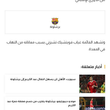
سعودي في الجول
الدوري الإنجليزي
الدوري الإسباني
برشلونة
دوري أبطال أوروبا
وتشهد القائمة غياب فويتشيك تشيزني بسبب معاناته من التهاب
القسم الثاني
في المعدة.
رياضات أخرى
أمم إفريقيا
أخبار متعلقة:
كرة السلة الأمريكية
سبورت: الأهلي لن يسهل انتقال عبد الكريم إلى برشلونة
كرة سلة
كرة يد
موندو ديبورتيفو: برشلونة يقترب من حسم صفقة حمزة عبد
كرة طائرة
الكريم