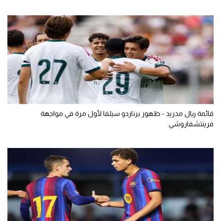
قائمة ريال مدريد - ظهور برناردو سيلفا لأول مرة في مواجهة
فرينتشفاروشي