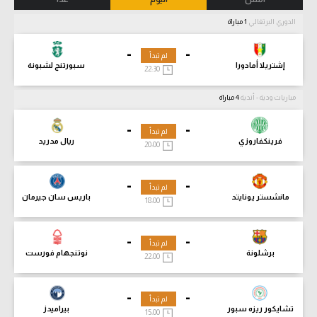
الدوري البرتغالي
1 مباراة
-
-
لم تبدأ
إشتريلا أمادورا
سبورتنج لشبونة
22:30
مباريات ودية - أندية
4 مباراة
-
-
لم تبدأ
فرينكفاروزي
ريال مدريد
20:00
-
-
لم تبدأ
مانشستر يونايتد
باريس سان جيرمان
18:00
-
-
لم تبدأ
برشلونة
نوتنجهام فورست
22:00
-
-
لم تبدأ
تشايكور ريزه سبور
بيراميدز
15:00