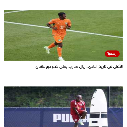
الأغلى في تاريخ النادي.. ريال مدريد يعلن ضم ديوماندي