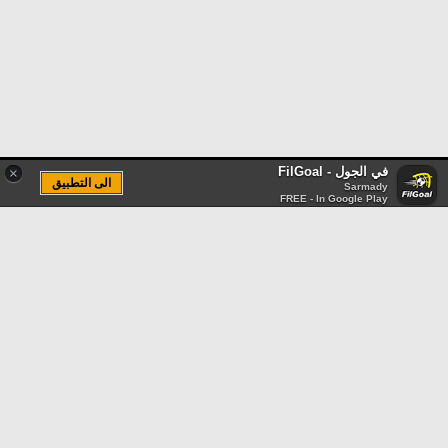
في الجول - FilGoal
×
الى التطبيق
Sarmady
FREE - In Google Play