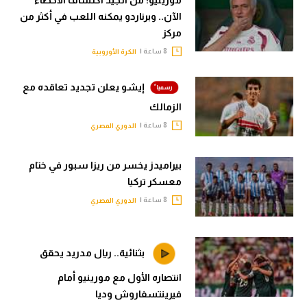
مورينيو: من الجيد اكتشاف الأخطاء
الآن.. وبرناردو يمكنه اللعب في أكثر من
مركز
8 ساعة |
الكرة الأوروبية
إيشو يعلن تجديد تعاقده مع
الزمالك
8 ساعة |
الدوري المصري
بيراميدز يخسر من ريزا سبور في ختام
معسكر تركيا
8 ساعة |
الدوري المصري
بثنائية.. ريال مدريد يحقق
انتصاره الأول مع مورينيو أمام
فيرينتسفاروش وديا