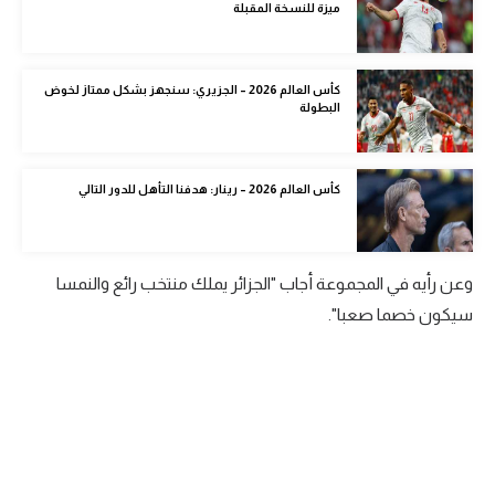
ميزة للنسخة المقبلة
الوطن العربي
في المونديال
كأس العالم 2026 – الجزيري: سنجهز بشكل ممتاز لخوض
البطولة
رياضة نسائية
آسيا
كأس العالم 2026 – رينار: هدفنا التأهل للدور التالي
أمريكا
ركن الألعاب
وعن رأيه في المجموعة أجاب "الجزائر يملك منتخب رائع والنمسا
سيكون خصما صعبا".
أقسام خاصة
Gamers
ميركاتو
تحقيق في الجول
تقرير في الجول