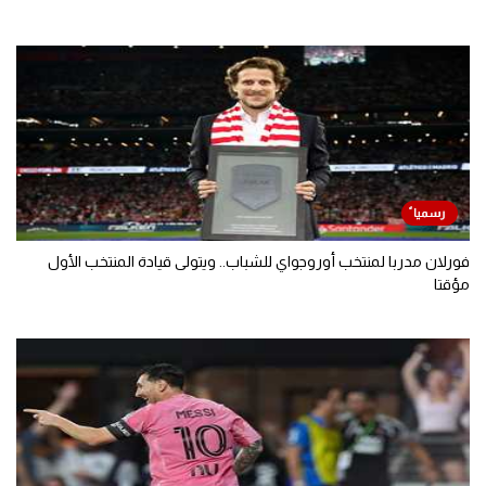
فورلان مدربا لمنتخب أوروجواي للشباب.. ويتولى قيادة المنتخب الأول
مؤقتا