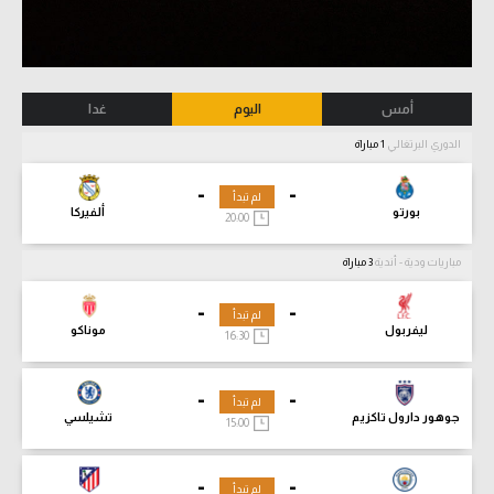
أمس
اليوم
غدا
الدوري البرتغالي
1 مباراة
-
-
لم تبدأ
بورتو
ألفيركا
20:00
مباريات ودية - أندية
3 مباراة
-
-
لم تبدأ
ليفربول
موناكو
16:30
-
-
لم تبدأ
جوهور دارول تاكزيم
تشيلسي
15:00
-
-
لم تبدأ