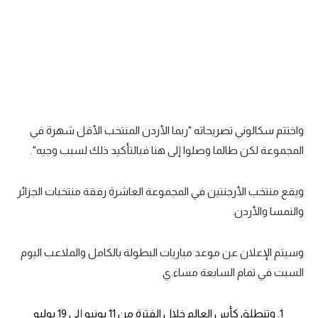
تحليل في الجول
حكايات في الجول
كويز في الجول
فيديو في الجول
واختتم سكالوني تصريحاته "ربما الأردن المنتخب الأقل شهرة في
المجموعة لكن طالما وصلوا إلى هنا فبالتأكيد ذلك لسبب وجيه".
ويقع منتخب الأرجنتين في المجموعة العاشرة رفقة منتخبات الجزائر
والنمسا والأردن.
وسيتم الإعلان عن موعد مباريات البطولة بالكامل والملاعب اليوم
السبت في تمام السابعة مساء.ي
وتنطلق كأس العالم خلال الفترة من 11 يونيو إلى 19 يوليو