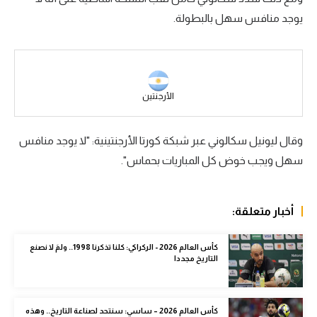
يوجد منافس سهل بالبطولة.
سعودي في الجول
الدوري الإنجليزي
الدوري الإسباني
الأرجنتين
دوري أبطال أوروبا
القسم الثاني
وقال ليونيل سكالوني عبر شبكة كورتا الأرجنتينية: "لا يوجد منافس
سهل ويجب خوض كل المباريات بحماس".
رياضات أخرى
أمم إفريقيا
أخبار متعلقة:
كرة السلة الأمريكية
كرة سلة
كأس العالم 2026 - الركراكي: كلنا تذكرنا 1998.. ولمَ لا نصنع
التاريخ مجددا
كرة يد
كرة طائرة
كأس العالم 2026 – ساسي: سنتحد لصناعة التاريخ.. وهذه