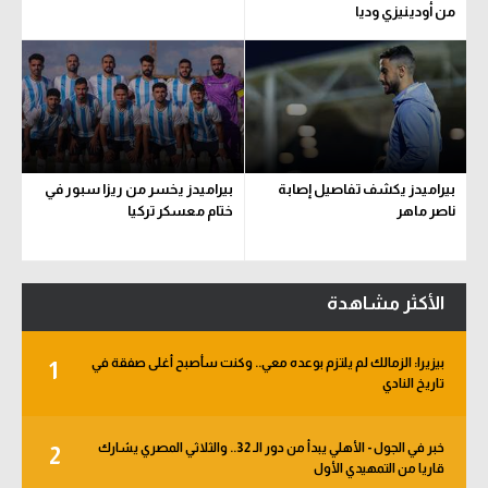
من أودينيزي وديا
بيراميدز يكشف تفاصيل إصابة
بيراميدز يخسر من ريزا سبور في
ناصر ماهر
ختام معسكر تركيا
الأكثر مشاهدة
بيزيرا: الزمالك لم يلتزم بوعده معي.. وكنت سأصبح أغلى صفقة في
1
تاريخ النادي
خبر في الجول - الأهلي يبدأ من دور الـ 32.. والثلاثي المصري يشارك
2
قاريا من التمهيدي الأول