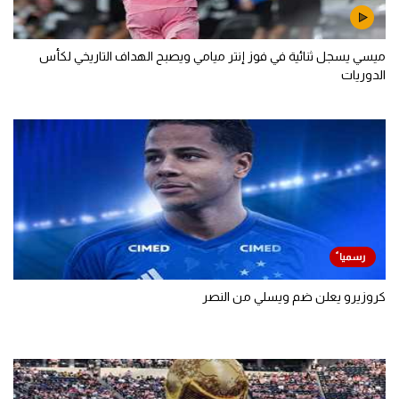
ميسي يسجل ثنائية في فوز إنتر ميامي ويصبح الهداف التاريخي لكأس
الدوريات
كروزيرو يعلن ضم ويسلي من النصر