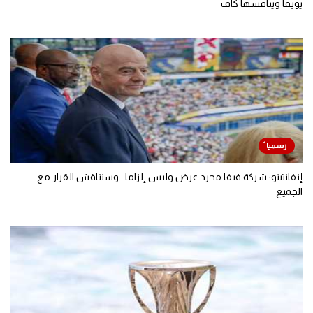
يويفا ويناقشها كاف
إنفانتينو: شركة فيفا مجرد عرض وليس إلزاما.. وسنناقش القرار مع
الجميع