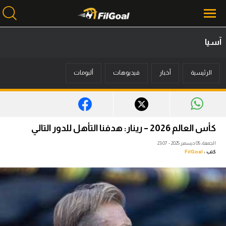
آسيا
محتوى إخباري
الرئيسية
أخبار
فيديوهات
ألبومات
الرئيسية
أخبار
مباريات
كأس العالم 2026 – رينار: هدفنا التأهل للدور التالي
ميركاتو
الجمعة، 05 ديسمبر 2025 - 23:07
كتب :
FilGoal
فانتازي في الجول
مسابقة التوقعات
فيديوهات
عدسات