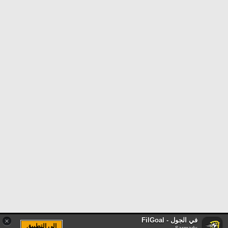
في الجول - FilGoal
×
الى التطبيق
Sarmady