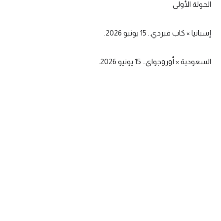
الجولة الأولى
الوطن العربي
في المونديال
إسبانيا × كاب فيردي.. 15 يونيو 2026.
رياضة نسائية
السعودية × أوروجواي.. 15 يونيو 2026.
آسيا
أمريكا
ركن الألعاب
أقسام خاصة
Gamers
ميركاتو
تحقيق في الجول
تقرير في الجول