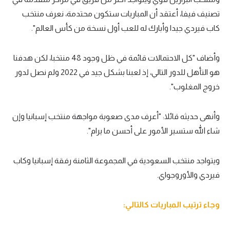
تصنيف فيفا، أعتقد أن المباريات ستكون محتدمة، نعرف منتخب
سعودي في الجول
كاب فيردي جيدا وأبارك له للعب أول نسخة من كأس العالم".
الدوري الإنجليزي
الدوري الإسباني
وأضاف "كل الاحتمالات قائمة في ظل وجود 48 منتخبا، لكن هدفنا
هو التأهل للدور التالي، إذ لعبنا بشكل جيد في 2022 ولم نصل لدور
دوري أبطال أوروبا
خروج المغلوب".
القسم الثاني
وأنهى حديثه قائلا: "أعرف مدى صعوبة مواجهة منتخب إسبانيا وإن
رياضات أخرى
شاء الله ستسير الأمور على أحسن ما يرام".
أمم إفريقيا
كرة السلة الأمريكية
ويتواجد منتخب السعودية في المجموعة الثامنة رفقة إسبانيا وكاب
فيردي والأوروجواي.
كرة سلة
كرة يد
وجاء ترتيب المباريات كالتالي:
كرة طائرة