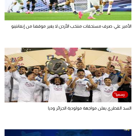
الأمير علي: صرف مستحقات منتخب الأردن لا يغير موقفنا من إنفانتينو
السد القطري يعلن مواجهة مولودية الجزائر وديا