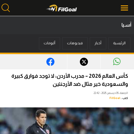
آسيا
محتوى إخباري
الرئيسية
أخبار
فيديوهات
ألبومات
الرئيسية
أخبار
مباريات
كأس العالم 2026 – مدرب الأردن: لا توجد فوارق كبيرة
ميركاتو
والسعودية خير مثال ضد الأرجنتين
الجمعة، 05 ديسمبر 2025 - 22:42
فانتازي في الجول
كتب :
FilGoal
مسابقة التوقعات
فيديوهات
عدسات