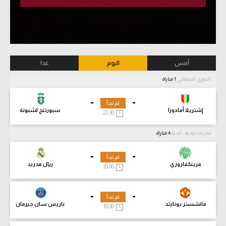
أمس
اليوم
غدا
الدوري البرتغالي
1 مباراة
-
-
لم تبدأ
إشتريلا أمادورا
سبورتنج لشبونة
22:30
مباريات ودية - أندية
4 مباراة
-
-
لم تبدأ
فرينكفاروزي
ريال مدريد
20:00
-
-
لم تبدأ
مانشستر يونايتد
باريس سان جيرمان
18:00