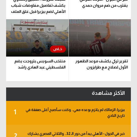
يقترب من ضم مروان حمدي
يكشف تفاصيل مفاوضات شباب
الأهلي لضم بيزيرا قبل غلق الملف
تقرير تركي يكشف موعد الظهور
منتخب السويس بتروجت يضم
الأول لصلاح مع طرابزون
الفلسطيني عبد الهادي راشد
الأكثر مشاهدة
بيزيرا: الزمالك لم يلتزم بوعده معي.. وكنت سأصبح أغلى صفقة في
1
تاريخ النادي
خبر في الجول - الأهلي يبدأ من دور الـ 32.. والثلاثي المصري يشارك
2