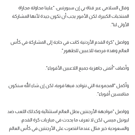
وقال السلامي عبر قناة بي إن سبورتس: "علينا محاولة مجاراة
سعودي في الجول
المنتخبات الكبيرة، لكن الأمور يجب أن تكون جيدة لأنها المشاركة
الدوري الإنجليزي
الأولى لنا".
الدوري الإسباني
وواصل "كرة القدم الأردنية كانت في حاجة إلى المشاركة في كأس
دوري أبطال أوروبا
العالم وهذه فرصة للاعبين للظهور".
القسم الثاني
وأضاف "أتمنى جاهزية جميع اللاعبين الأقوياء".
رياضات أخرى
أمم إفريقيا
وأكمل "المجموعة التي نتواجد فيها قوية، لكن إن شاء الله سنكون
كرة السلة الأمريكية
منافسين أقوياء".
كرة سلة
وواصل "مواجهة الأرجنتين بطل العالم استثنائية وكذلك اللعب ضد
كرة يد
ليونيل ميسي، لكن لا تعرف ما يحدث في مباريات كرة القدم،
والسعودية خير مثال عندما انتصرت على الأرجنتين في كأس العالم
كرة طائرة