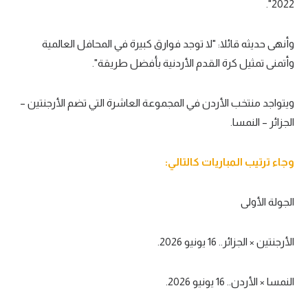
2022".
الوطن العربي
في المونديال
وأنهى حديثه قائلا: "لا توجد فوارق كبيرة في المحافل العالمية
وأتمنى تمثيل كرة القدم الأردنية بأفضل طريقة".
رياضة نسائية
آسيا
ويتواجد منتخب الأردن في المجموعة العاشرة التي تضم الأرجنتين –
الجزائر – النمسا.
أمريكا
ركن الألعاب
وجاء ترتيب المباريات كالتالي:
أقسام خاصة
الجولة الأولى
Gamers
الأرجنتين × الجزائر.. 16 يونيو 2026.
ميركاتو
تحقيق في الجول
النمسا × الأردن.. 16 يونيو 2026.
تقرير في الجول