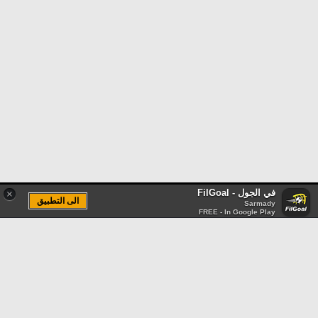
في الجول - FilGoal
×
الى التطبيق
Sarmady
FREE - In Google Play