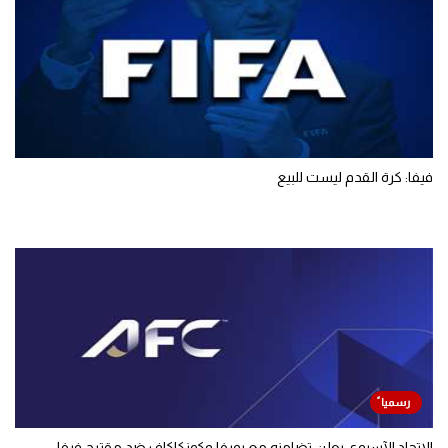
فيفا: كرة القدم ليست للبيع
الاتحاد الآسيوي يعلن تضامنه مع يويفا وكونكاكاف ضد مقترح فيفا