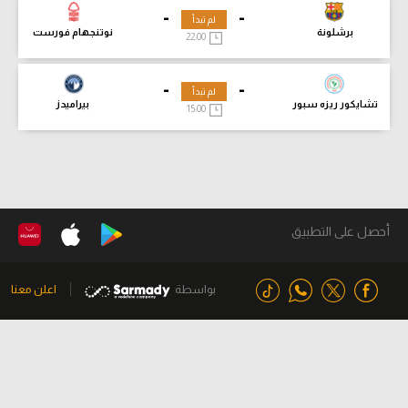
-
-
لم تبدأ
برشلونة
نوتنجهام فورست
22:00
-
-
لم تبدأ
تشايكور ريزه سبور
بيراميدز
15:00
أحصل على التطبيق
بواسطة
اعلن معنا