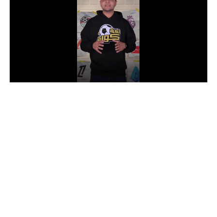
الدوري السعودي للمحترفين
دوري أبطال أوروبا
دوري أبطال إفريقيا
كل البطولات
أقسام
الكرة المصرية
الدوري المصري
الكرة الأوروبية
الكرة الإفريقية
منتخب مصر