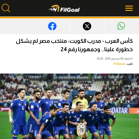
محتوى إخباري
كأس العرب - مدرب الكويت: منتخب مصر لم يشكل
الرئيسية
خطورة علينا.. وجمهورنا رقم 24
الجمعة، 05 ديسمبر 2025 - 20:20
أخبار
كتب :
FilGoal
مباريات
ميركاتو
فانتازي في الجول
مسابقة التوقعات
فيديوهات
عدسات