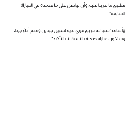
تطبيق ما تدربنا عليه، وأن نواصل على ما قدمناه في المباراة
سعودي في الجول
السابقة".
الدوري الإنجليزي
وأضاف "سنواجه فريق قوي لديه لاعبين جيدين وقدم أداءً جيدا،
الدوري الإسباني
وستكون مباراة صعبة بالنسبة لنا بالتأكيد".
دوري أبطال أوروبا
القسم الثاني
رياضات أخرى
أمم إفريقيا
كرة السلة الأمريكية
كرة سلة
كرة يد
كرة طائرة