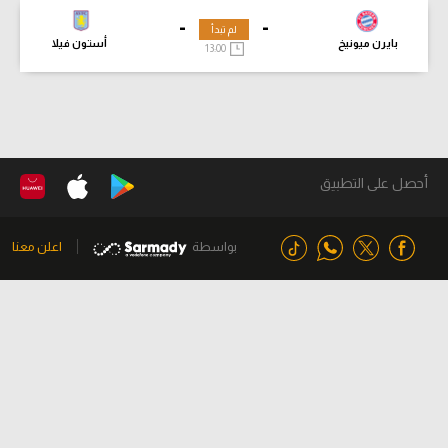
-
-
لم تبدأ
بايرن ميونيخ
أستون فيلا
13:00
أحصل على التطبيق
بواسطة
اعلن معنا