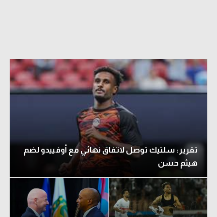
تقرير: سلتيك توصل لاتفاق نهائي مع أوفييدو لضم
هيثم حسن