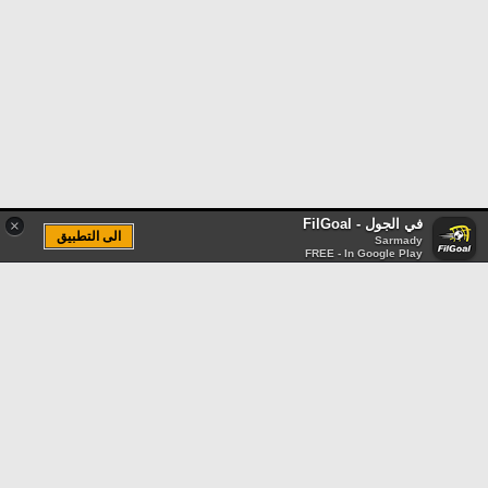
في الجول - FilGoal
×
الى التطبيق
Sarmady
FREE - In Google Play