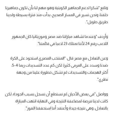
الوطن العربي
وتابع "شكرا لدعم الجماهير الكويتية وهو مهم لنا بأن تكون جماهيرنا
خلفنا، ونحن نسير في المسار الصحيح، بدأت منذ فترة بسيطة ولدينا
في المونديال
طريق طويل".
رياضة نسائية
آسيا
وأردف "وعندما تشاهد مباراتنا ضد مصر وموريتانيا كان الجمهور
اللاعب رقم 24 لأننا نمتلك 23 لاعبا في قائمتنا".
أمريكا
ركن الألعاب
وعن التعادل مع مصر قال: "المنتخب المصري استحوذ على الكرة
ضدنا وسدد على المرمى كثيرا، لكن كم عدد التسديدات ربما 4-5،
أكثر الهجمات والتسديدات لم تشكل خطورة علينا من وجهة
أقسام خاصة
نظري".
Gamers
ميركاتو
وواصل "في بعض الأحيان لم نستطع أن نسجل بسبب الجودة، لكن
تحقيق في الجول
كانت لدينا فرصة لمضاعفة النتيجة وفي النهاية انتهت المباراة
بالتعادل، وهي نتيجة جيدة وأعتقد أننا استحققنا الفوز".
تقرير في الجول