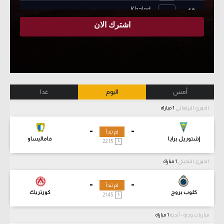
أمس
اليوم
غدا
الدوري البرتغالي
1 مباراة
-
-
لم تبدأ
إشتوريل برايا
فاماليساو
22:15
الدوري البلجيكي
1 مباراة
-
-
لم تبدأ
كلوب بروج
كورتريك
21:45
مباريات ودية - أندية
1 مباراة