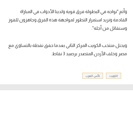
تحليل في الجول
وأتم "نواجه في البطولة فرق قوية ولدينا الأدوات في المباراة
القادمة ونريد استمرار التطور لمواجهة هذه الفرق وجاهزون للفوز
حكايات في الجول
وسنقاتل من أجله".
كويز في الجول
فيديو في الجول
ويحتل منتخب الكويت المركز الثاني بعدما حقق نقطة بالتساوي مع
مصر وخلف الأردن المتصدر برصيد 3 نقاط.
الكويت
كأس العرب