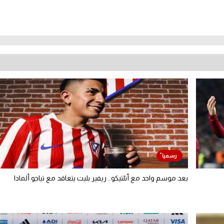
بعد موسم واحد مع أتلتيكو.. ريفير بليت يتعاقد مع تياجو ألمادا