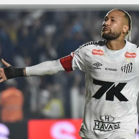
آسيا
دوري أبطال أوروبا
لسعودي للمحترفين
أمريكا
القسم الثاني
ل أوروبا
ركن الألعاب
رياضات أخرى
ل إفريقيا