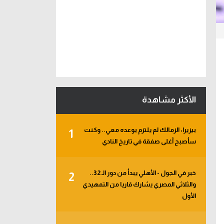
الأكثر مشاهدة
بيزيرا: الزمالك لم يلتزم بوعده معي.. وكنت
1
سأصبح أغلى صفقة في تاريخ النادي
خبر في الجول - الأهلي يبدأ من دور الـ 32..
2
والثلاثي المصري يشارك قاريا من التمهيدي
الأول