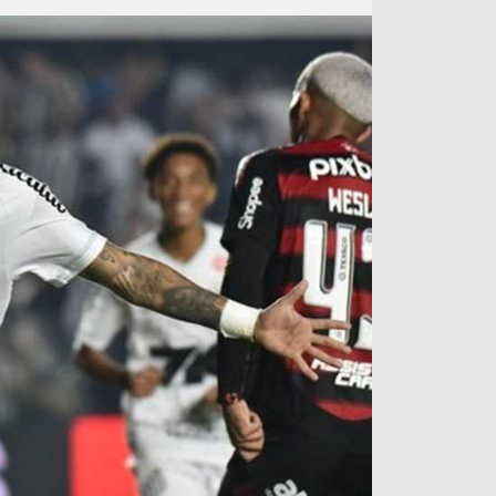
آراء حرة
الدوري ا
ركن الألعاب
دوري أبطا
دوري أبطا
كل البطولات