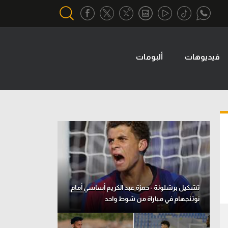
فيديوهات
ألبومات
أقسام خاصة
Gamers
يكية
ميركاتو
تحقيق في الجول
تقرير في الجول
تحليل في الجول
حكايات في الجول
تشكيل برشلونة - حمزة عبد الكريم أساسي أمام
نوتنجهام في مباراة من شوط واحد
كويز في الجول
فيديو في الجول