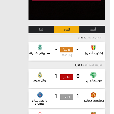
أمس
اليوم
غدا
الدوري البرتغالي
1 مباراة
-
-
لم تبدأ
إشتريلا أمادورا
سبورتنج لشبونة
22:30
مباريات ودية - أندية
4 مباراة
1
0
مباشر
فرينكفاروزي
ريال مدريد
1
1
انتهت
مانشستر يونايتد
باريس سان
جيرمان