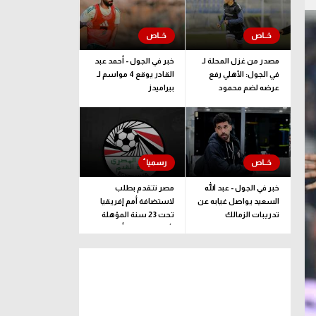
مصدر من غزل المحلة لـ
خبر في الجول - أحمد عبد
في الجول: الأهلي رفع
القادر يوقع 4 مواسم لـ
عرضه لضم محمود
بيراميدز
صلاح.. وموقفنا كما هو
خبر في الجول - عبد الله
مصر تتقدم بطلب
السعيد يواصل غيابه عن
لاستضافة أمم إفريقيا
تدريبات الزمالك
تحت 23 سنة المؤهلة
لأولمبياد لوس أنجلوس