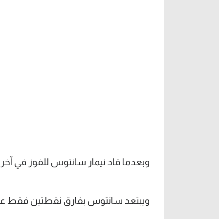
وبعدما قاد نيمار سانتوس للفوز في آخر مباراتين رفع رصيده 
ويبتعد سانتوس بفارق نقطتين فقط عن ا