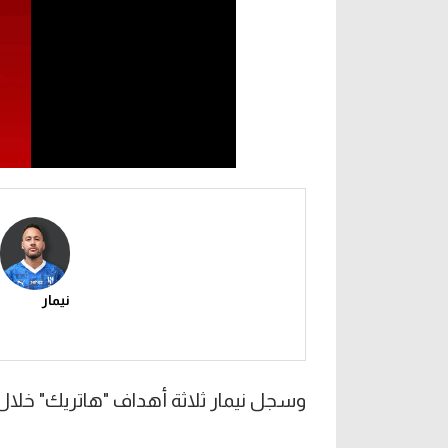
نيمار
وسجل نيمار ثلاثة أهداف "هاتريك" خلال 18 دقيقة بالدقائق 56 و65 و73 على الترتي