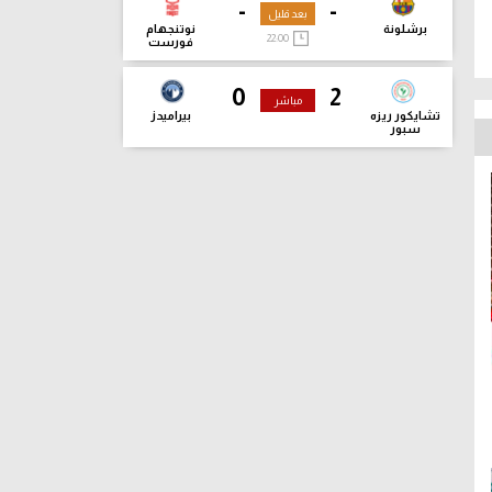
-
-
بعد قليل
برشلونة
نوتنجهام
22:00
فورست
0
2
مباشر
تشايكور ريزه
بيراميدز
سبور