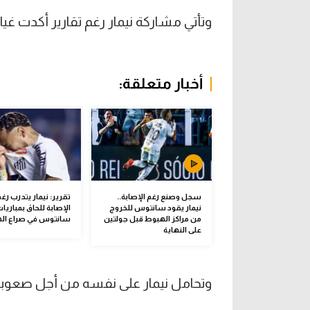
وتأتي مشاركة نيمار رغم تقارير أكدت غي
أخبار متعلقة:
سجل وصنع رغم الإصابة..
تقرير: نيمار يتدرب رغم
نيمار يقود سانتوس للخروج
الإصابة للحاق بمباريا
من مراكز الهبوط قبل جولتين
سانتوس في صراع ال
على النهاية
وتحامل نيمار على نفسه من أجل صعوبة