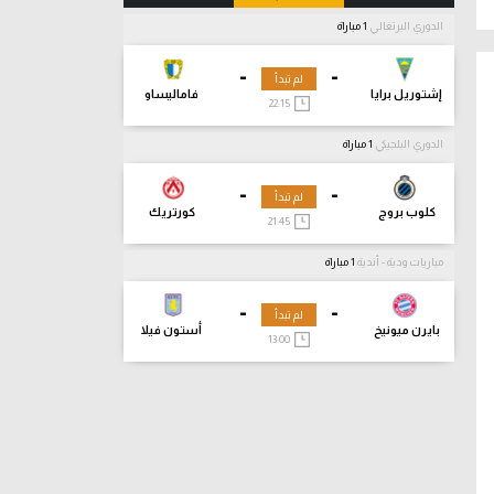
الدوري البرتغالي
1 مباراة
-
-
لم تبدأ
إشتوريل برايا
فاماليساو
22:15
الدوري البلجيكي
1 مباراة
-
-
لم تبدأ
كلوب بروج
كورتريك
21:45
مباريات ودية - أندية
1 مباراة
-
-
لم تبدأ
بايرن ميونيخ
أستون فيلا
13:00