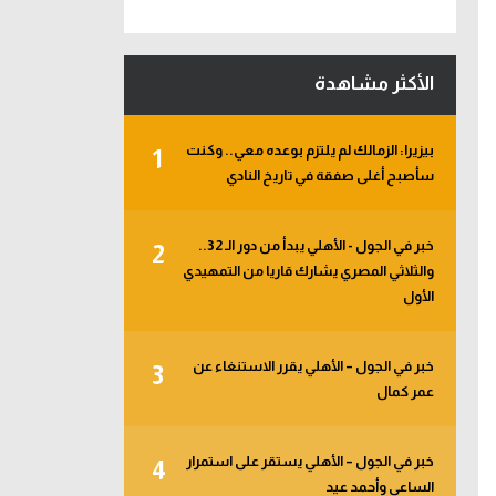
الأكثر مشاهدة
بيزيرا: الزمالك لم يلتزم بوعده معي.. وكنت
1
سأصبح أغلى صفقة في تاريخ النادي
خبر في الجول - الأهلي يبدأ من دور الـ 32..
2
والثلاثي المصري يشارك قاريا من التمهيدي
الأول
خبر في الجول – الأهلي يقرر الاستنغاء عن
3
عمر كمال
خبر في الجول – الأهلي يستقر على استمرار
4
الساعي وأحمد عيد