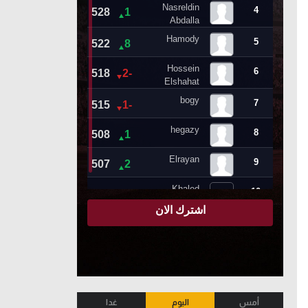
أمس
اليوم
غدا