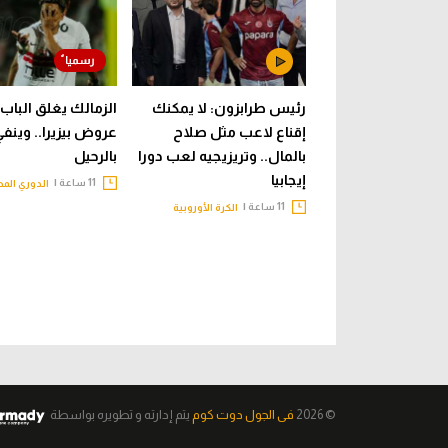
رئيس طرابزون: لا يمكنك
الزمالك يغلق الباب 
إقناع لاعب مثل صلاح
عروض بيزيرا.. وينف
بالمال.. وتريزيجيه لعب دورا
بالرحيل
إيجابيا
11 ساعة |
الدوري الم
11 ساعة |
الكرة الأوروبية
© 2026
فى الجول دوت كوم
يتم إدارته و تطويره
بواسطة