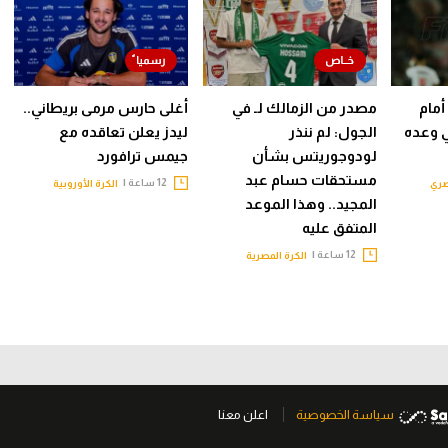
أمام
مصدر من الزمالك لـ في
أغلى حارس مرمى بريطاني..
ي وعده
الجول: لم ننذر
ليدز يعلن تعاقده مع
لودوجوريتس بشأن
جيمس ترافورد
مستحقات حسام عبد
12 ساعة |
صري
الكرة الأوروبية
المجيد.. وهذا الموعد
المتفق عليه
12 ساعة |
الكرة المصرية
سياسة الخصوصية
اعلن معنا