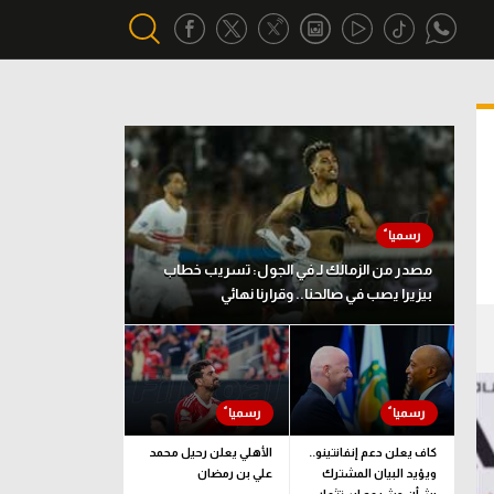
أقسام خاصة
Gamers
يكية
ميركاتو
تحقيق في الجول
مصدر من الزمالك لـ في الجول: تسريب خطاب
بيزيرا يصب في صالحنا.. وقرارنا نهائي
تقرير في الجول
تحليل في الجول
حكايات في الجول
كويز في الجول
كاف يعلن دعم إنفانتينو..
الأهلي يعلن رحيل محمد
ويؤيد البيان المشترك
علي بن رمضان
فيديو في الجول