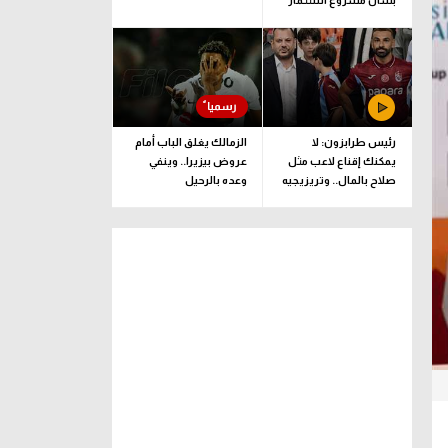
بشأن مشروع استثمار
فيفا
رئيس طرابزون: لا
الزمالك يغلق الباب أمام
يمكنك إقناع لاعب مثل
عروض بيزيرا.. وينفي
صلاح بالمال.. وتريزيجيه
وعده بالرحيل
لعب دورا إيجابيا