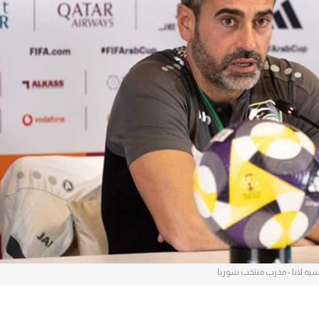
آسيا
دوري أبطال أوروبا
لسعودي للمحترفين
أمريكا
القسم الثاني
ل أوروبا
ركن الألعاب
رياضات أخرى
ل إفريقيا
يه لانا - مدرب منتخب سوريا