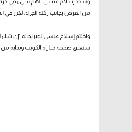
وشدد إسلام عيسى "أهم شيء في كرة الق
من الفرص بجانب ركلة الجزاء، لكن في النها
واختتم إسلام عيسى تصريحاته "إن شاء الل
سنغلق صفحة مباراة الكويت وبداية من 