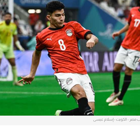
آسيا
دوري أبطال أوروبا
لسعودي للمحترفين
أمريكا
القسم الثاني
ل أوروبا
ركن الألعاب
رياضات أخرى
ل إفريقيا
 مصر - الكويت - إسلام عيسى