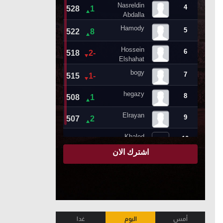
أمس
اليوم
غدا