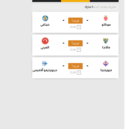
مباريات ودية - أندية
3 مباراة
-
-
لم تبدأ
موناكو
خيتافي
21:00
-
-
لم تبدأ
مالاجا
العربي
21:00
-
-
لم تبدأ
فيورنتينا
ديبورتيفو ألافيس
21:00