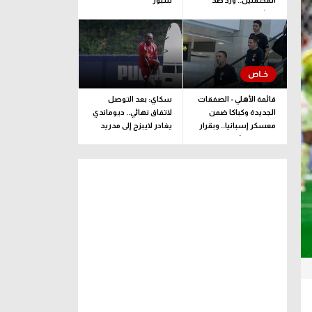
المحتملين.. وزد ضد
سبور
ممثل جيبوتي
قائمة الأهلي - الصفقات
سكاي: بعد التوصل
الجديدة وكباكا ضمن
لاتفاق نهائي.. ديوماندي
معسكر إسبانيا.. وبقرار
يغادر لايبزج إلى مدريد
يلحق بالبعثة