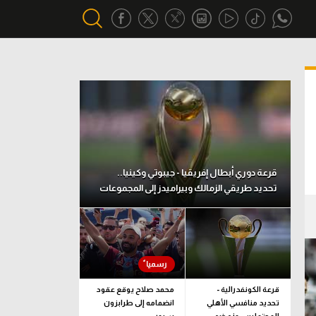
أقسام خاصة
Gamers
يكية
ميركاتو
تحقيق في الجول
قرعة دوري أبطال إفريقيا - جيبوتي وكينيا..
تحديد طريقي الزمالك وبيراميدز إلى المجموعات
تقرير في الجول
تحليل في الجول
حكايات في الجول
كويز في الجول
قرعة الكونفدرالية -
محمد صلاح يوقع عقود
تحديد منافسي الأهلي
انضمامه إلى طرابزون
فيديو في الجول