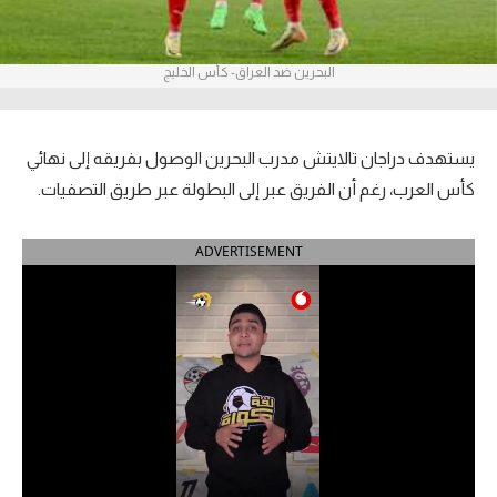
آراء حرة
البحرين ضد العراق- كأس الخليج
ركن الألعاب
بطولات
يستهدف دراجان تالايتش مدرب البحرين الوصول بفريقه إلى نهائي
أمريكا 2026
كأس العرب، رغم أن الفريق عبر إلى البطولة عبر طريق التصفيات.
الدوري المصري
ADVERTISEMENT
الدوري الإنجليزي الممتاز
الدوري الإسباني
الدوري الإيطالي
الدوري الألماني
الدوري الفرنسي