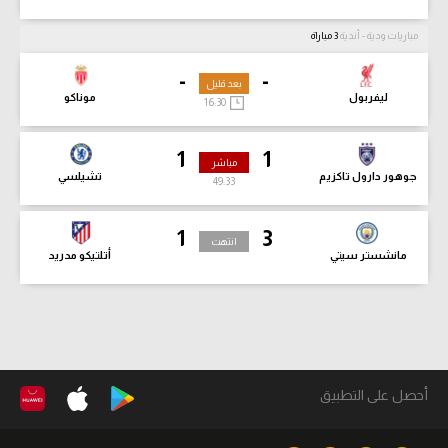
مباريات ودية - أندية
3 مباراة
-
-
بعد قليل
ليفربول
موناكو
16:30
1
1
مباشر
جوهور دارول تاكزيم
تشيلسي
49:35
1
3
انتهت
مانشستر سيتي
أتلتيكو مدريد
أحصل على التطبيق