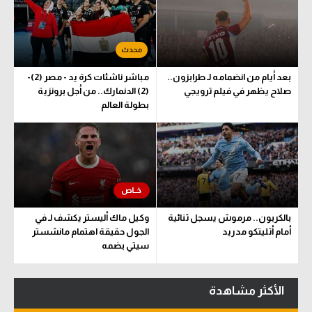
بعد أيام من انضمامه لـ طرابزون..
مباشر ناشئات كرة يد - مصر (2)-
صلاح يظهر في فيلم ترويجي
(2) الدنمارك.. من أجل برونزية
بطولة العالم
بالكربون.. مرموش يسجل ثنائية
وكيل ماك أليستر يكشف لـ في
أمام أتليتكو مدريد
الجول حقيقة اهتمام مانشستر
سيتي بضمه
الأكثر مشاهدة