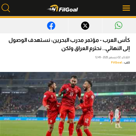
محتوى إخباري
كأس العرب - مؤتمر مدرب البحرين: نستهدف الوصول
الرئيسية
إلى النهائي.. نحترم العراق ولكن
الثلاثاء، 02 ديسمبر 2025 - 12:49
أخبار
كتب :
FilGoal
مباريات
ميركاتو
فانتازي في الجول
مسابقة التوقعات
فيديوهات
عدسات