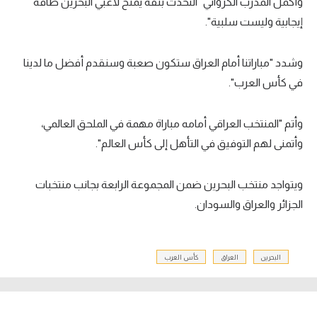
وأكمل المدرب الكرواتي "التحدث بثقة يمنح لاعبي البحرين طاقة
إيجابية وليست سلبية".
وشدد "مباراتنا أمام العراق ستكون صعبة وسنقدم أفضل ما لدينا
في كأس العرب".
وأتم "المنتخب العراقي أمامه مباراة مهمة في الملحق العالمي،
وأتمنى لهم التوفيق في التأهل إلى كأس العالم".
ويتواجد منتخب البحرين ضمن المجموعة الرابعة بجانب منتخبات
الجزائر والعراق والسودان.
البحرين
العراق
كأس العرب