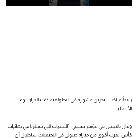
الدوري السعودي للمحترفين
دوري أبطال أوروبا
دوري أبطال إفريقيا
كل البطولات
أقسام
الكرة المصرية
الدوري المصري
ويبدأ منتخب البحرين مشواره في البطولة بملاقاة العراق يوم
الأربعاء.
الكرة الأوروبية
الكرة الإفريقية
وقال تالايتش في مؤتمر صحفي: "التحديات التي تنتظرنا في نهائيات
منتخب مصر
كأس العرب أقوى من مباراة جيبوتي في التصفيات، سنحاول أن