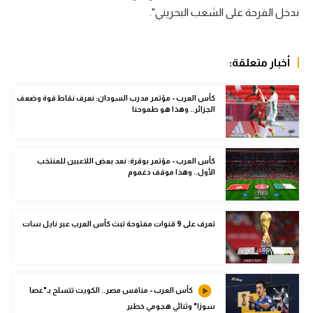
ندخل الفرحة على الشعب البحريني".
سعودي في الجول
الدوري الإنجليزي
أخبار متعلقة:
الدوري الإسباني
كأس العرب - مؤتمر مدرب السودان: نعرف نقاط قوة وضعف
دوري أبطال أوروبا
الجزائر.. وهذا هو طموحنا
القسم الثاني
رياضات أخرى
كأس العرب - مؤتمر بوقرة: نعد بعض اللاعبين للمنتخب
الأول.. وهذا موقف دغموم
أمم إفريقيا
كرة السلة الأمريكية
تعرف على 9 قنوات مفتوحة تبث كأس العرب عبر نايل سات
كرة سلة
كرة يد
كأس العرب - منافس مصر.. الكويت تتسلح بـ"عصا
كرة طائرة
سوزا" وثنائي هجومي خطير