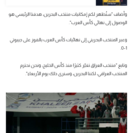
الوطن العربي
وأضاف "سنُظهر لكم إمكانيات منتخب البحرين، هدفنا الرئيسي هو
في المونديال
الوصول إلى نهائي كأس العرب".
رياضة نسائية
وعبر المنتخب البحريني إلى نهائيات كأس العرب بالفوز على جيبوتي
آسيا
1-0.
أمريكا
وتابع "منتخب العراق تغيّر كثيرًا منذ كأس الخليج، ونحن نحترم
ركن الألعاب
المنتخب العراقي، لكننا البحرين، وسنرى ذلك يوم الأربعاء".
أقسام خاصة
Gamers
ميركاتو
تحقيق في الجول
تقرير في الجول