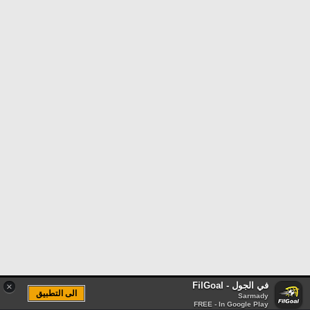
في الجول - FilGoal
×
الى التطبيق
Sarmady
FREE - In Google Play