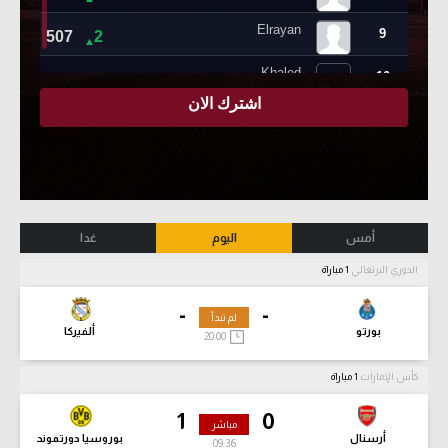
أمس
اليوم
غدا
الدوري البرتغالي
1 مباراة
-
-
لم تبدأ
بورتو
ألفيركا
20:00
كأس الإمارات
1 مباراة
1
0
مباشر
أرسنال
بوروسيا دورتموند
09:38