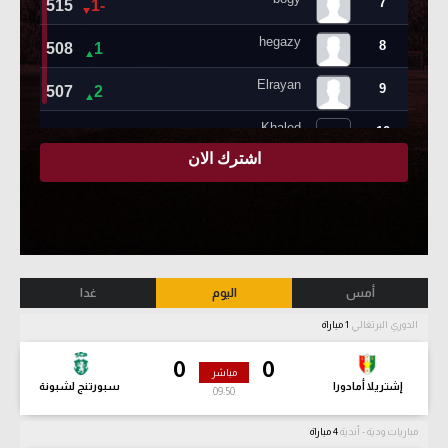
أمس
اليوم
غدا
الدوري البرتغالي
1 مباراة
0
0
مباشر
إشتريلا أمادورا
سبورتنج لشبونة
09:52
مباريات ودية - أندية
4 مباراة