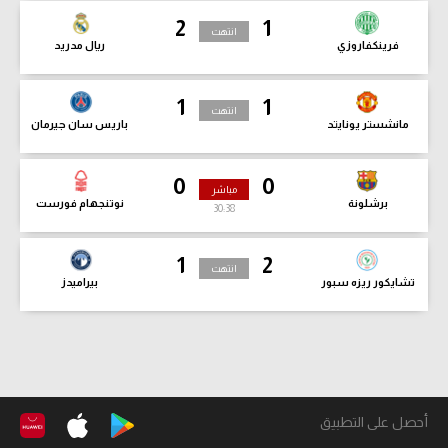
2
1
انتهت
فرينكفاروزي
ريال مدريد
1
1
انتهت
مانشستر يونايتد
باريس سان جيرمان
0
0
مباشر
برشلونة
نوتنجهام فورست
30:40
1
2
انتهت
تشايكور ريزه سبور
بيراميدز
أحصل على التطبيق