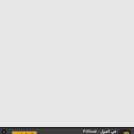
في الجول - FilGoal
×