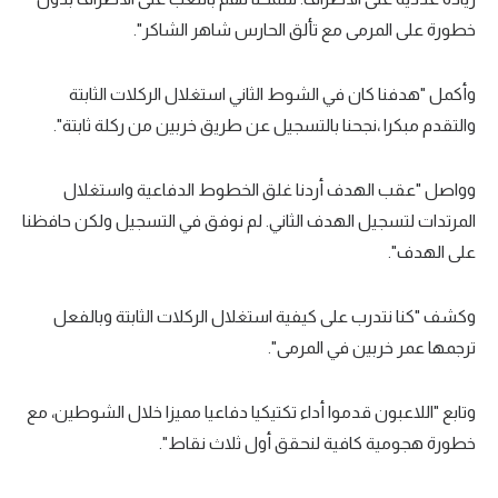
الوطن العربي
خطورة على المرمى مع تألق الحارس شاهر الشاكر".
في المونديال
وأكمل "هدفنا كان في الشوط الثاني استغلال الركلات الثابتة
رياضة نسائية
والتقدم مبكرا ،نجحنا بالتسجيل عن طريق خربين من ركلة ثابتة".
آسيا
وواصل "عقب الهدف أردنا غلق الخطوط الدفاعية واستغلال
أمريكا
المرتدات لتسجيل الهدف الثاني. لم نوفق في التسجيل ولكن حافظنا
ركن الألعاب
على الهدف".
وكشف "كنا نتدرب على كيفية استغلال الركلات الثابتة وبالفعل
أقسام خاصة
ترجمها عمر خربين في المرمى".
Gamers
ميركاتو
وتابع "اللاعبون قدموا أداء تكتيكيا دفاعيا مميزا خلال الشوطين، مع
تحقيق في الجول
خطورة هجومية كافية لنحقق أول ثلاث نقاط".
تقرير في الجول