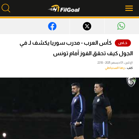
محتوى إخباري
كأس العرب - مدرب سوريا يكشف لـ في
الرئيسية
الجول كيف تحقق الفوز أمام تونس
أخبار
الإثنين، 01 ديسمبر 2025 - 22:55
كتب :
رضا السنباطي
مباريات
ميركاتو
فانتازي في الجول
مسابقة التوقعات
فيديوهات
عدسات