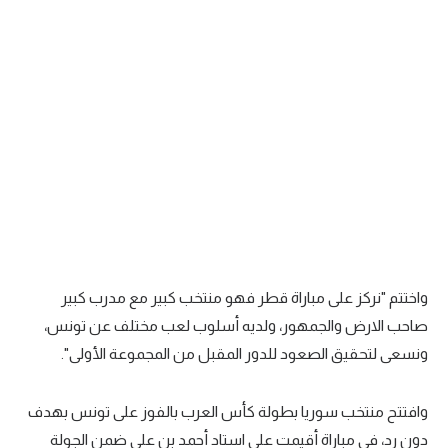
تحليل في الجول
حكايات في الجول
كويز في الجول
فيديو في الجول
واختتم "نركز على مباراة قطر فهو منتخب كبير مع مدرب كبير
صاحب الارض والجمهور، ولديه أسلوب لعب مختلف عن تونس،
ونسعى لتحقيق الصعود للدور المقبل من المجموعة الأولى".
وافتتح منتخب سوريا بطولة كأس العرب بالفوز على تونس بهدف
دون رد، في مباراة أقيمت على استاد أحمد بن علي ضمن الجولة