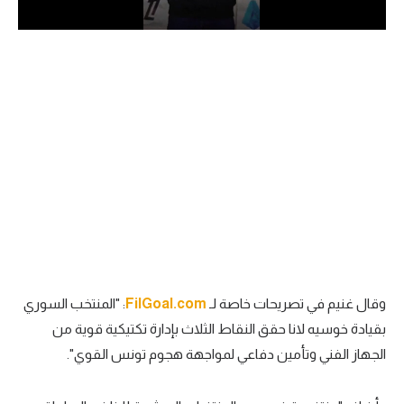
الدوري السعودي للمحترفين
دوري أبطال أوروبا
دوري أبطال إفريقيا
كل البطولات
أقسام
الكرة المصرية
الدوري المصري
وقال غنيم في تصريحات خاصة لـ
FilGoal.com
: "المنتخب السوري
الكرة الأوروبية
بقيادة خوسيه لانا حقق النقاط الثلاث بإدارة تكتيكية قوية من
الجهاز الفني وتأمين دفاعي لمواجهة هجوم تونس القوي".
الكرة الإفريقية
منتخب مصر