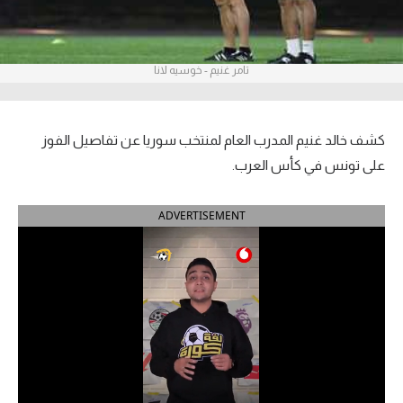
آراء حرة
ركن الألعاب
تامر غنيم - خوسيه لانا
بطولات
كشف خالد غنيم المدرب العام لمنتخب سوريا عن تفاصيل الفوز
أمريكا 2026
على تونس في كأس العرب.
الدوري المصري
ADVERTISEMENT
الدوري الإنجليزي الممتاز
الدوري الإسباني
الدوري الإيطالي
الدوري الألماني
الدوري الفرنسي