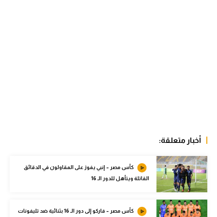
الوطن العربي
في المونديال
رياضة نسائية
آسيا
أمريكا
ركن الألعاب
أقسام خاصة
أخبار متعلقة:
Gamers
كأس مصر – إنبي يفوز على المقاولون في الدقائق
ميركاتو
القاتلة ويتأهل للدور الـ 16
تحقيق في الجول
تقرير في الجول
كأس مصر – فاركو إلى دور الـ 16 بثنائية ضد تليفونات