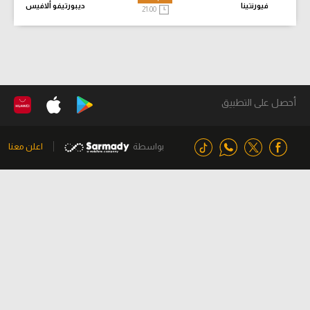
فيورنتينا
ديبورتيفو ألافيس
21:00
أحصل على التطبيق
بواسطة
اعلن معنا