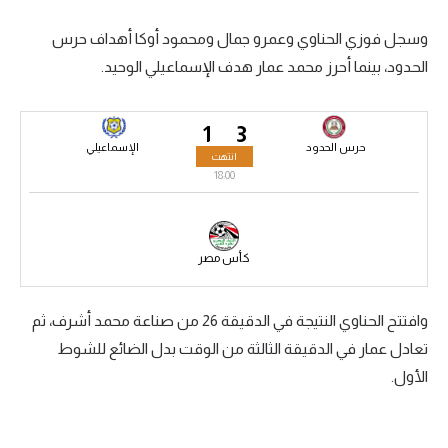
سعودي في الجول
وسجل فوزي الحناوي وعمرو جمال ومحمود أوكا أهداف حرس
الحدود، بينما أحرز محمد عمار هدف الإسماعيلي الوحيد.
الدوري الإنجليزي
الدوري الإسباني
1
3
دوري أبطال أوروبا
حرس الحدود
الإسماعيلي
انتهت
18:00
القسم الثاني
رياضات أخرى
كأس مصر
أمم إفريقيا
كرة السلة الأمريكية
وافتتح الحناوي النتيجة في الدقيقة 26 من صناعة محمد أشرف، ثم
كرة سلة
تعادل عمار في الدقيقة الثالثة من الوقت بدل الضائع للشوط
الأول.
كرة يد
كرة طائرة