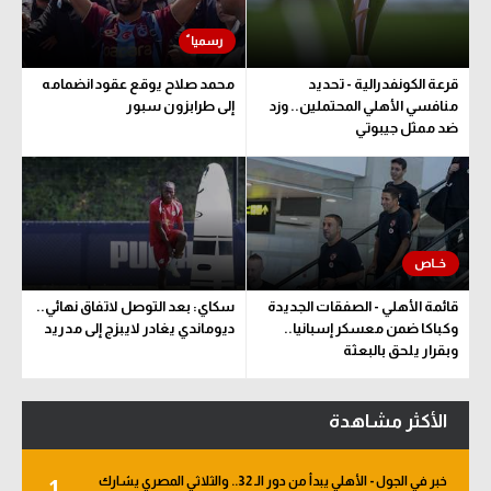
قرعة الكونفدرالية - تحديد
محمد صلاح يوقع عقود انضمامه
منافسي الأهلي المحتملين.. وزد
إلى طرابزون سبور
ضد ممثل جيبوتي
قائمة الأهلي - الصفقات الجديدة
سكاي: بعد التوصل لاتفاق نهائي..
وكباكا ضمن معسكر إسبانيا..
ديوماندي يغادر لايبزج إلى مدريد
وبقرار يلحق بالبعثة
الأكثر مشاهدة
خبر في الجول - الأهلي يبدأ من دور الـ 32.. والثلاثي المصري يشارك
1