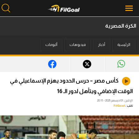
الكرة المصرية
محتوى إخباري
الرئيسية
أخبار
فيديوهات
ألبومات
الرئيسية
أخبار
مباريات
كأس مصر – حرس الحدود يهزم الإسماعيلي في
ميركاتو
الوقت الإضافي ويتأهل لدور الـ 16
فانتازي في الجول
الإثنين، 01 ديسمبر 2025 - 20:11
كتب :
FilGoal
مسابقة التوقعات
فيديوهات
عدسات