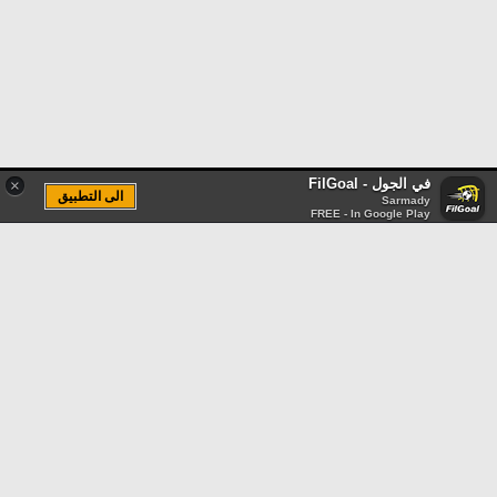
في الجول - FilGoal
×
الى التطبيق
Sarmady
FREE - In Google Play