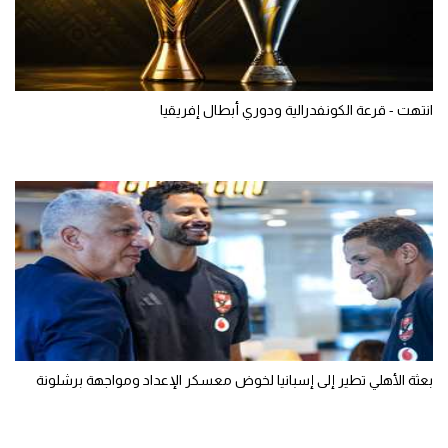
انتهت - قرعة الكونفدرالية ودوري أبطال إفريقيا
بعثة الأهلي تطير إلى إسبانيا لخوض معسكر الإعداد ومواجهة برشلونة