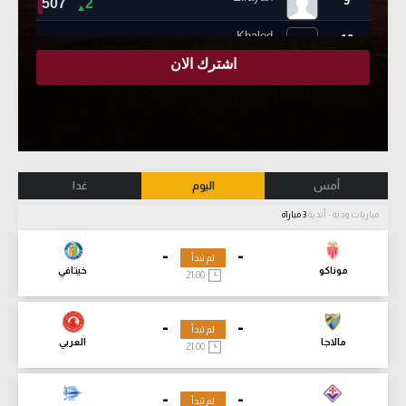
أمس
اليوم
غدا
مباريات ودية - أندية
3 مباراة
-
-
لم تبدأ
موناكو
خيتافي
21:00
-
-
لم تبدأ
مالاجا
العربي
21:00
-
-
لم تبدأ