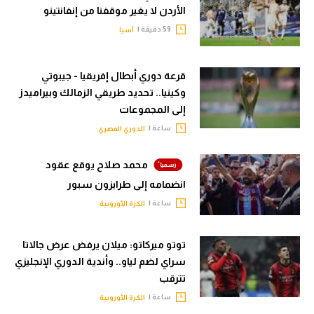
الأردن لا يغير موقفنا من إنفانتينو
59 دقيقة |
آسيا
قرعة دوري أبطال إفريقيا - جيبوتي
وكينيا.. تحديد طريقي الزمالك وبيراميدز
إلى المجموعات
ساعة |
الدوري المصري
محمد صلاح يوقع عقود
انضمامه إلى طرابزون سبور
ساعة |
الكرة الأوروبية
توتو ميركاتو: ميلان يرفض عرض جالاتا
سراي لضم لياو.. وأندية الدوري الإنجليزي
تترقب
ساعة |
الكرة الأوروبية