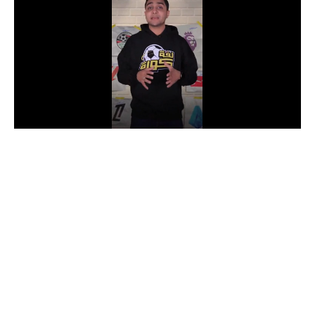
الدوري السعودي للمحترفين
دوري أبطال أوروبا
دوري أبطال إفريقيا
كل البطولات
أقسام
الكرة المصرية
الدوري المصري
الكرة الأوروبية
الكرة الإفريقية
منتخب مصر