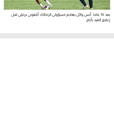
بعد 14 عاما.. أنس وائل يهاجم مسؤولي الزمالك: أبلغوني برحيلي قبل
إغلاق القيد بأيام