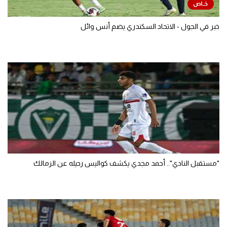
خبر في الجول - الاتحاد السكندري يضم أنس وائل
"مستقبل النادي".. أحمد مجدي يكشف كواليس رحيله عن الزمالك