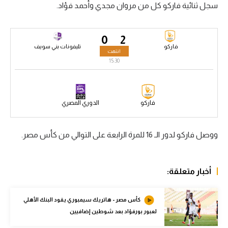
سجل ثنائية فاركو كل من مروان مجدي وأحمد فؤاد.
سعودي في الجول
الدوري الإنجليزي
0
2
فاركو
تليفونات بني سويف
انتهت
الدوري الإسباني
15:30
دوري أبطال أوروبا
القسم الثاني
فاركو
الدوري المصري
رياضات أخرى
ووصل فاركو لدور الـ 16 للمرة الرابعة على التوالي من كأس مصر.
أمم إفريقيا
كرة السلة الأمريكية
أخبار متعلقة:
كرة سلة
كرة يد
كأس مصر - هاتريك سيمبوري يقود البنك الأهلي
لعبور بورفؤاد بعد شوطين إضافيين
كرة طائرة