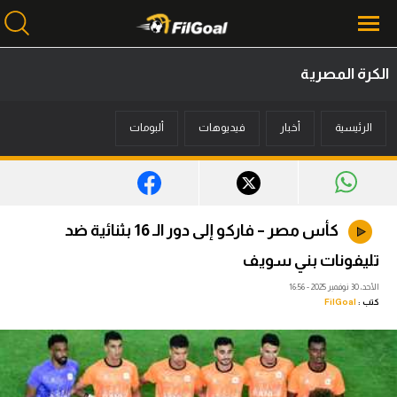
الكرة المصرية
محتوى إخباري
الرئيسية
أخبار
فيديوهات
ألبومات
الرئيسية
أخبار
مباريات
كأس مصر – فاركو إلى دور الـ 16 بثنائية ضد
ميركاتو
تليفونات بني سويف
فانتازي في الجول
الأحد، 30 نوفمبر 2025 - 16:56
كتب :
FilGoal
مسابقة التوقعات
فيديوهات
عدسات