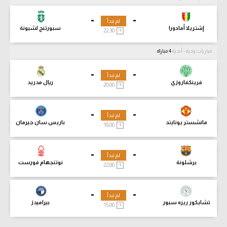
-
-
لم تبدأ
إشتريلا أمادورا
سبورتنج لشبونة
22:30
مباريات ودية - أندية
4 مباراة
-
-
لم تبدأ
فرينكفاروزي
ريال مدريد
20:00
-
-
لم تبدأ
مانشستر يونايتد
باريس سان جيرمان
18:00
-
-
لم تبدأ
برشلونة
نوتنجهام فورست
22:00
-
-
لم تبدأ
تشايكور ريزه سبور
بيراميدز
15:00