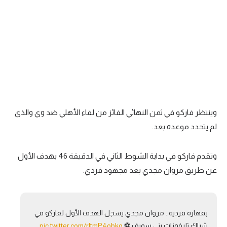
تحليل في الجول
حكايات في الجول
كويز في الجول
فيديو في الجول
وينتظر فاركو في ثمن النهائي الفائز من لقاء الأهلي ضد وي والذي
لم يتحدد موعده بعد.
وتقدم فاركو في بداية الشوط الثاني في الدقيقة 46 بهدف الأول
عن طريق مروان مجدي بعد مجهود فردي.
بمهارة فردية.. مروان مجدي يسجل الهدف الأول لفاركو في
شباك تليفونات بني سويف ⚽️
pic.twitter.com/rItmP4obkg