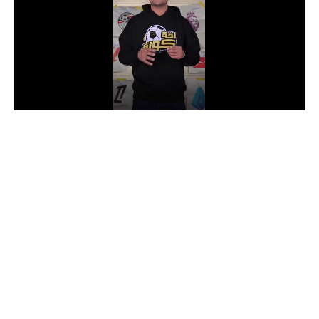
الدوري السعودي للمحترفين
دوري أبطال أوروبا
دوري أبطال إفريقيا
كل البطولات
أقسام
الكرة المصرية
الدوري المصري
الكرة الأوروبية
الكرة الإفريقية
منتخب مصر