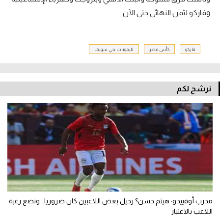
وفاركو لثمن النهائي حتى الآن.
فاركو
كأس مصر
تليفونات بني سويف
نرشح لكم
مدرب أوفييدو: هيثم حسن؟ رحيل بعض اللاعبين كان ضروريا.. ونضع رغبة
اللاعب بالاعتبار