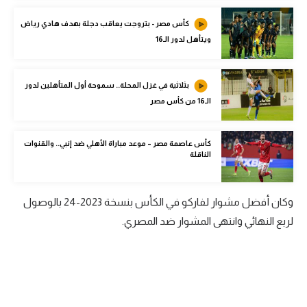
الوطن العربي
كأس مصر - بتروجت يعاقب دجلة بهدف هادي رياض
ويتأهل لدور الـ16
في المونديال
رياضة نسائية
بثلاثية في غزل المحلة.. سموحة أول المتأهلين لدور
آسيا
الـ16 من كأس مصر
أمريكا
كأس عاصمة مصر – موعد مباراة الأهلي ضد إنبي.. والقنوات
ركن الألعاب
الناقلة
أقسام خاصة
وكان أفضل مشوار لفاركو في الكأس بنسخة 2023-24 بالوصول
Gamers
لربع النهائي وانتهى المشوار ضد المصري.
ميركاتو
تحقيق في الجول
تقرير في الجول