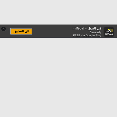
في الجول - FilGoal
×
الى التطبيق
Sarmady
FREE - In Google Play