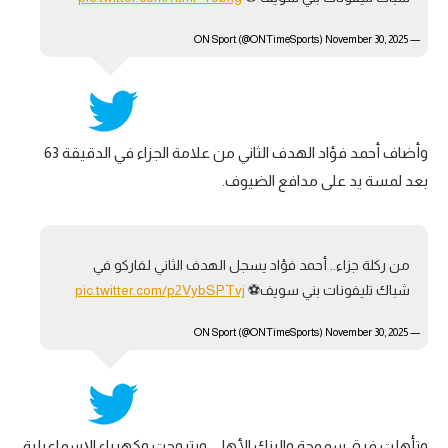
November 30, 2025
— ON Sport (@ONTimeSports)
وأضاف أحمد فؤاد الهدف الثاني من علامة الجزاء في الدقيقة 63
بعد لمسة يد على مدافع الضيوف.
من ركلة جزاء.. أحمد فؤاد يسجل الهدف الثاني لفاركو في
شباك تليفونات بني سويف⚽️
pic.twitter.com/p2VybSPTvj
November 30, 2025
— ON Sport (@ONTimeSports)
وتأهلت فرق سموحة والبنك الأهلي وبتروجت وكهرباء الإسماعيلية