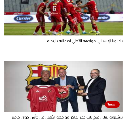
بادالونا الإسباني: مواجهة الأهلي احتفالية تاريخية
برشلونة يعلن فتح باب حجز تذاكر مواجهة الأهلي في كأس خوان جامبر