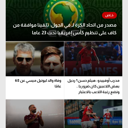
مصدر من اتحاد الكرة لـ في الجول: تلقينا موافقة من
كاف على تنظيم كأس إفريقيا تحت 23 عاما
مدرب أوفييدو: هيثم حسن؟ رحيل
وفاة والد ليونيل ميسي عن 68
بعض اللاعبين كان ضروريا..
عامًا
ونضع رغبة اللاعب بالاعتبار