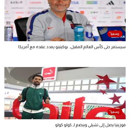
سيستمر حتى كأس العالم المقبل.. بوكيتينو يمدد عقده مع أمريكا
فوزينيا يصل إلى تشيلي وينضم لـ كولو كولو