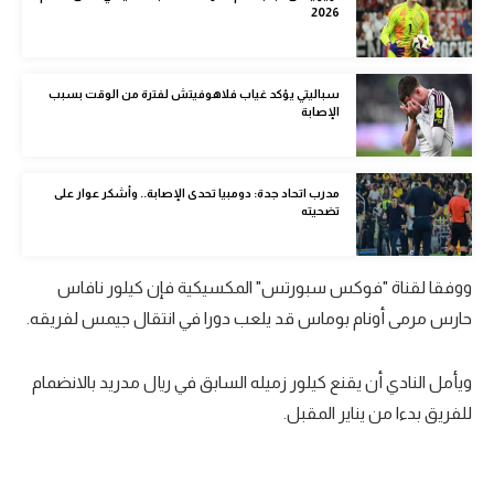
2026
الوطن العربي
في المونديال
سباليتي يؤكد غياب فلاهوفيتش لفترة من الوقت بسبب
رياضة نسائية
الإصابة
آسيا
مدرب اتحاد جدة: دومبيا تحدى الإصابة.. وأشكر عوار على
أمريكا
تضحيته
ركن الألعاب
ووفقا لقناة "فوكس سبورتس" المكسيكية فإن كيلور نافاس
أقسام خاصة
حارس مرمى أونام بوماس قد يلعب دورا في انتقال جيمس لفريقه.
Gamers
ويأمل النادي أن يقنع كيلور زميله السابق في ريال مدريد بالانضمام
ميركاتو
للفريق بدءا من يناير المقبل.
تحقيق في الجول
تقرير في الجول