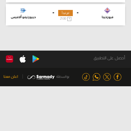
-
-
لم تبدأ
فيورنتينا
ديبورتيفو ألافيس
21:00
أحصل على التطبيق
بواسطة
اعلن معنا