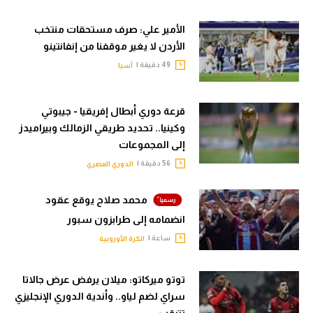
الأمير علي: صرف مستحقات منتخب
الأردن لا يغير موقفنا من إنفانتينو
49 دقيقة |
آسيا
قرعة دوري أبطال إفريقيا - جيبوتي
وكينيا.. تحديد طريقي الزمالك وبيراميدز
إلى المجموعات
56 دقيقة |
الدوري المصري
محمد صلاح يوقع عقود
انضمامه إلى طرابزون سبور
ساعة |
الكرة الأوروبية
توتو ميركاتو: ميلان يرفض عرض جالاتا
سراي لضم لياو.. وأندية الدوري الإنجليزي
تترقب