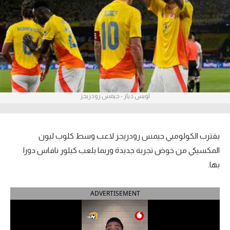
آراء حرة
ركن الألعاب
بطولات
أمريكا 2026
لويس دياز - جيمس رودريجز
الدوري المصري
الدوري الإنجليزي الممتاز
يقترب الكولومبي جيمس رودريجز لاعب وسط كلوب ليون
المكسيكي من خوض تجربة جديدة وربما يلعب كيلور نافاس دورا
الدوري الإسباني
بها.
الدوري الإيطالي
ADVERTISEMENT
الدوري الألماني
الدوري الفرنسي