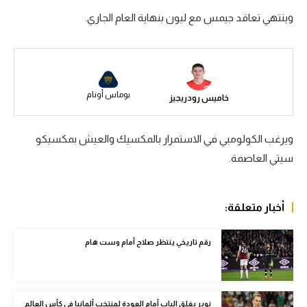
وينتهي تعاقد جيمس مع ليون بنهاية العام الجاري.
سعودي في الجول
الدوري الإنجليزي
الدوري الإسباني
بوماس أونام
خاميس رودريجيز
دوري أبطال أوروبا
القسم الثاني
ويرغب الكولومبي في الاستمرار بالمكسيك والعيش بمكسيكو
رياضات أخرى
سيتي العاصمة.
أمم إفريقيا
أخبار متعلقة:
كرة السلة الأمريكية
كرة سلة
رقم تاريخي ينتظر صلاح أمام وست هام
كرة يد
كرة طائرة
نوير يغلق الباب أمام العودة لمنتخب ألمانيا في كأس العالم