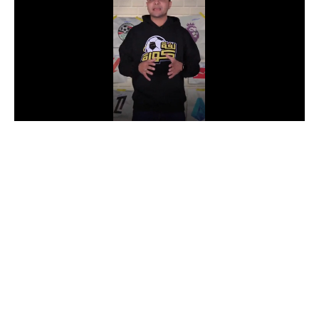
الدوري السعودي للمحترفين
دوري أبطال أوروبا
دوري أبطال إفريقيا
كل البطولات
أقسام
الكرة المصرية
الدوري المصري
الكرة الأوروبية
الكرة الإفريقية
منتخب مصر