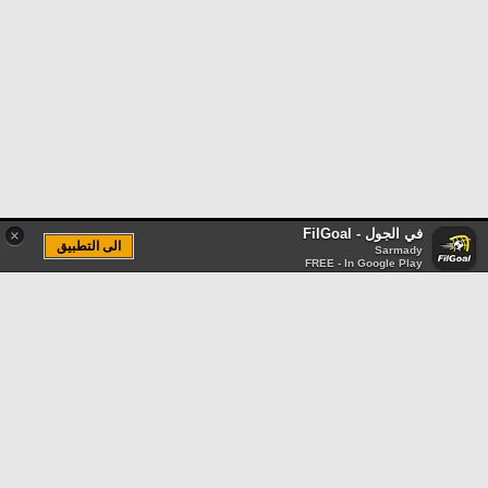
في الجول - FilGoal
×
الى التطبيق
Sarmady
FREE - In Google Play