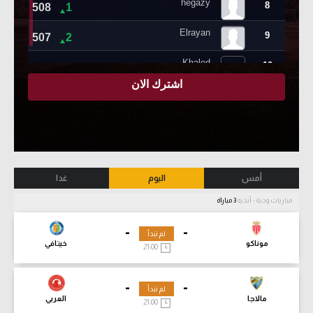
أمس
اليوم
غدا
مباريات ودية - أندية
3 مباراة
-
-
لم تبدأ
موناكو
خيتافي
21:00
-
-
لم تبدأ
مالاجا
العربي
21:00