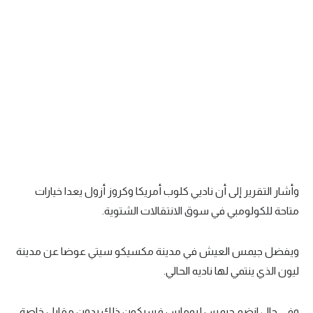
تحليل في الجول
حكايات في الجول
كويز في الجول
فيديو في الجول
وأشار التقرير إلى أن ناديي كلوب أمريكا وكروز أزول يعدا خيارات
متاحة للكولومبي في سوق الانتقالات الشتوية.
ويفضل جيمس العيش في مدينة مكسيكو سيتي عوضا عن مدينة
ليون الذي ينتمي لها ناديه الحالي.
وفي حال انضم جيمس لبوماس فسيكون ذلك بدون مقابل خاصة