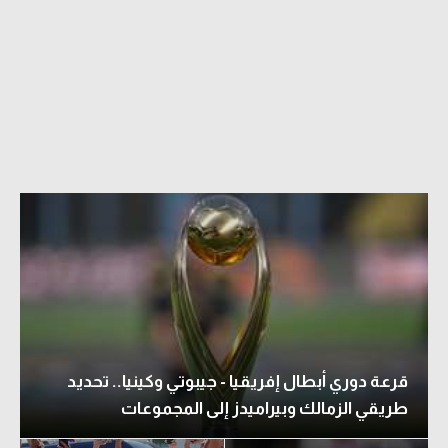
قرعة دوري أبطال إفريقيا - جيبوتي وكينيا.. تحديد
طريقي الزمالك وبيراميدز إلى المجموعات