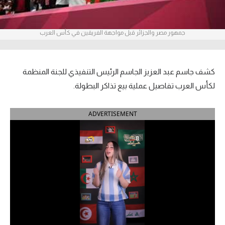
آراء حرة
جمهور مصر والجزائر قبل مواجهة الفريقين في كأس العرب
ركن الألعاب
بطولات
كشف جاسم عبد العزيز الجاسم الرئيس التنفيذي للجنة المنظمة
أمريكا 2026
لكأس العرب تفاصيل عملية بيع تذاكر البطولة.
الدوري المصري
ADVERTISEMENT
الدوري الإنجليزي الممتاز
الدوري الإسباني
الدوري الإيطالي
الدوري الألماني
الدوري الفرنسي