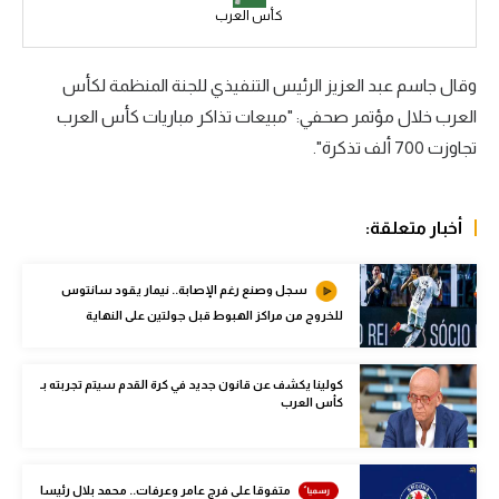
كأس العرب
سعودي في الجول
الدوري الإنجليزي
وقال جاسم عبد العزيز الرئيس التنفيذي للجنة المنظمة لكأس
العرب خلال مؤتمر صحفي: "مبيعات تذاكر مباريات كأس العرب
الدوري الإسباني
تجاوزت 700 ألف تذكرة".
دوري أبطال أوروبا
القسم الثاني
أخبار متعلقة:
رياضات أخرى
سجل وصنع رغم الإصابة.. نيمار يقود سانتوس
أمم إفريقيا
للخروج من مراكز الهبوط قبل جولتين على النهاية
كرة السلة الأمريكية
كولينا يكشف عن قانون جديد في كرة القدم سيتم تجربته بـ
كرة سلة
كأس العرب
كرة يد
كرة طائرة
متفوقا على فرج عامر وعرفات.. محمد بلال رئيسا