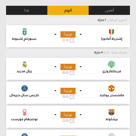
أمس
اليوم
غدا
الدوري البرتغالي
1 مباراة
-
-
لم تبدأ
إشتريلا أمادورا
سبورتنج لشبونة
22:30
مباريات ودية - أندية
4 مباراة
-
-
لم تبدأ
فرينكفاروزي
ريال مدريد
20:00
-
-
لم تبدأ
مانشستر يونايتد
باريس سان جيرمان
18:00
-
-
لم تبدأ
برشلونة
نوتنجهام فورست
22:00