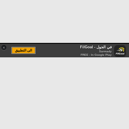
في الجول - FilGoal
×
الى التطبيق
Sarmady
FREE - In Google Play