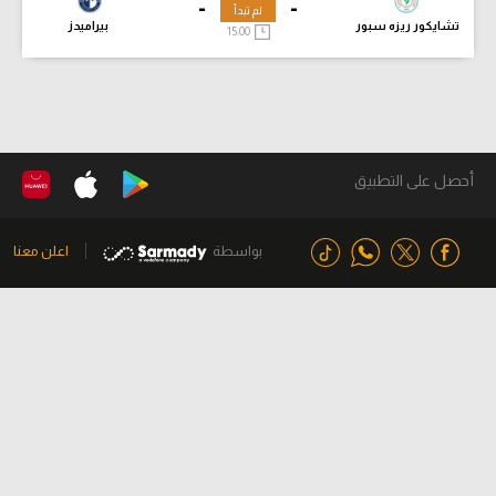
-
-
لم تبدأ
تشايكور ريزه سبور
بيراميدز
15:00
أحصل على التطبيق
بواسطة
اعلن معنا