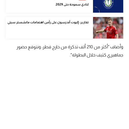
لنادي سموحة حتى 2029
الوطن العربي
في المونديال
تقارير: إليوت أندرسون على رأس اهتمامات مانشستر سيتي
رياضة نسائية
آسيا
وأضاف "أكثر من 210 ألف تذكرة من خارج قطر، ونتوقع حضور
أمريكا
جماهيري كثيف خلال البطولة".
ركن الألعاب
أقسام خاصة
Gamers
ميركاتو
تحقيق في الجول
تقرير في الجول