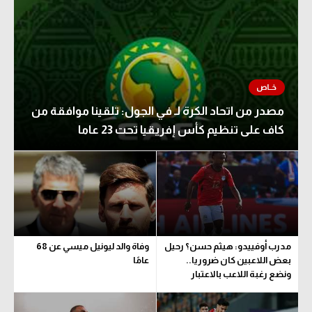
مصدر من اتحاد الكرة لـ في الجول: تلقينا موافقة من
كاف على تنظيم كأس إفريقيا تحت 23 عاما
مدرب أوفييدو: هيثم حسن؟ رحيل
وفاة والد ليونيل ميسي عن 68
بعض اللاعبين كان ضروريا..
عامًا
ونضع رغبة اللاعب بالاعتبار