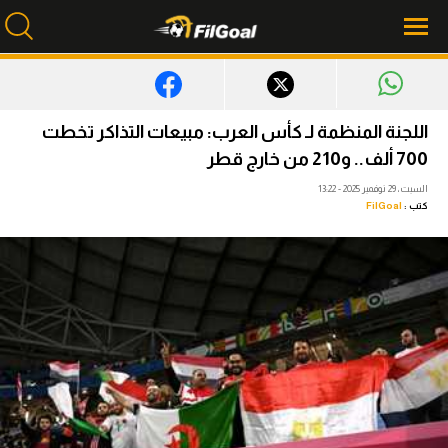
محتوى إخباري
اللجنة المنظمة لـ كأس العرب: مبيعات التذاكر تخطت
700 ألف.. و210 من خارج قطر
الرئيسية
السبت، 29 نوفمبر 2025 - 13:22
أخبار
كتب :
FilGoal
مباريات
ميركاتو
فانتازي في الجول
مسابقة التوقعات
فيديوهات
عدسات