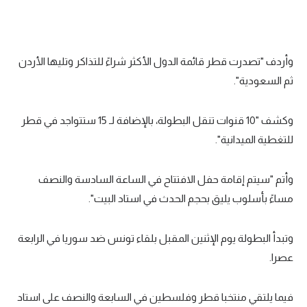
تحليل في الجول
حكايات في الجول
وأردف "تصدرت قطر قائمة الدول الأكثر شراءً للتذاكر وتليها الأردن
كويز في الجول
ثم السعودية".
فيديو في الجول
وكشف "10 قنوات تنقل البطولة، بالإضافة لـ 15 ستتواجد في قطر
للتغطية الميدانية".
وأتم "سيتم إقامة حفل الافتتاح في الساعة السادسة والنصف
مساءً بأسلوب يليق بحجم الحدث في استاد البيت".
وتبدأ البطولة يوم الإثنين المقبل بلقاء تونس ضد سوريا في الرابعة
عصرا.
فيما يلتقي منتخبا قطر وفلسطين في السابعة والنصف على استاد